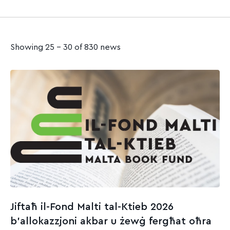
Showing 25 - 30 of 830 news
Jiftaħ il-Fond Malti tal-Ktieb 2026
b’allokazzjoni akbar u żewġ fergħat oħra