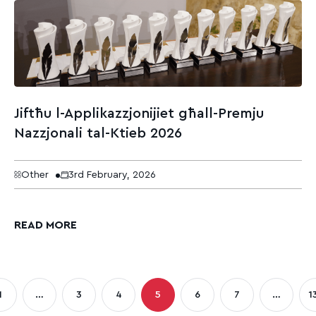
Jiftħu l-Applikazzjonijiet għall-Premju
Nazzjonali tal-Ktieb 2026
Other
3rd February, 2026
READ MORE
ts
1
…
3
4
5
6
7
…
1
Page
Page
Page
Page
Page
Page