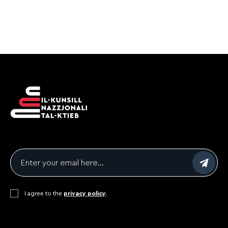
ination
Email
*
Consent
I agree to the
*
privacy policy
.
CAPTCHA