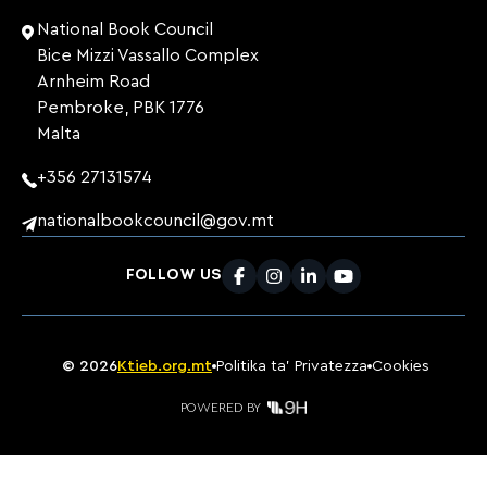
National Book Council
Bice Mizzi Vassallo Complex
Arnheim Road
Pembroke, PBK 1776
Malta
+356 27131574
nationalbookcouncil@gov.mt
FOLLOW US
Facebook
Instagram
LinkedIn
Youtube
©
2026
Ktieb.org.mt
Politika ta’ Privatezza
Cookies
POWERED BY