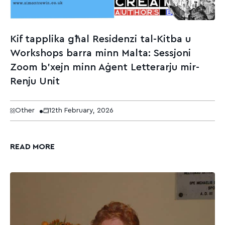
Kif tapplika għal Residenzi tal-Kitba u
Workshops barra minn Malta: Sessjoni
Zoom b’xejn minn Aġent Letterarju mir-
Renju Unit
Other
12th February, 2026
READ MORE