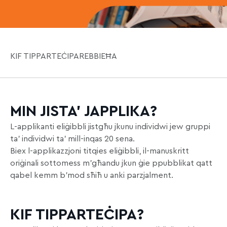
KIF TIPPARTEĊIPA
REBBIEĦA
MIN JISTA’ JAPPLIKA?
L-applikanti eliġibbli jistgħu jkunu individwi jew gruppi
ta’ individwi ta’ mill-inqas 20 sena.
Biex l-applikazzjoni titqies eliġibbli, il-manuskritt
oriġinali sottomess m’għandu jkun ġie ppubblikat qatt
qabel kemm b’mod sħiħ u anki parzjalment.
KIF TIPPARTEĊIPA?