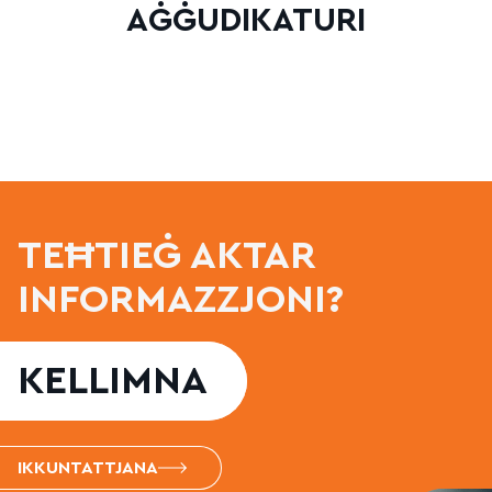
AĠĠUDIKATURI
TEĦTIEĠ AKTAR
INFORMAZZJONI?
KELLIMNA
IKKUNTATTJANA