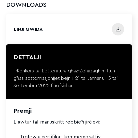
DOWNLOADS
LINJI GWIDA
DETTALJI
Il-Konkors ta’ Letteratura għaż-Żgħażagħ
miftuħ
għas-sottomissjonijet bejn il-21 ta’ Jannar u l-5 ta’
Settembru 2025 f’nofsinhar.
Premji
L-awtur tal-manuskritt rebbieħ jirċievi:
Trofew u ċertifikat kommemorattiv