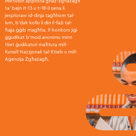
miktubin apposta għaż-żgħażagħ
ta’ bejn it-13 u t-18-il sena li
jesploraw id-dinja tagħhom tal-
lum, b’dak kollu li din il-fażi tal-
ħajja ġġib magħha. Il-konkors jiġi
ġġudikat b’mod anonimu minn
tliet ġudikaturi maħtura mill-
Kunsill Nazzjonali tal-Ktieb u mill-
Aġenzija Żgħażagħ.