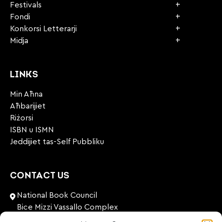
Festivals
Fondi
Konkorsi Letterarji
Midja
LINKS
Min Aħna
Aħbarijiet
Riżorsi
ISBN u ISMN
Jeddijiet tas-Self Pubbliku
CONTACT US
National Book Council
Bice Mizzi Vassallo Complex
Arnheim Road