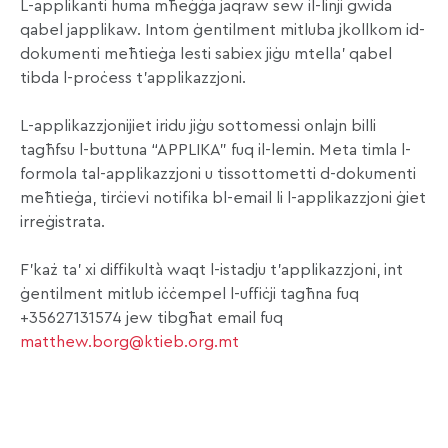
L-applikanti huma mħeġġa jaqraw sew il-linji gwida
qabel japplikaw. Intom ġentilment mitluba jkollkom id-
dokumenti meħtieġa lesti sabiex jiġu mtella’ qabel
tibda l-proċess t’applikazzjoni.
L-applikazzjonijiet iridu jiġu sottomessi onlajn billi
tagħfsu l-buttuna “APPLIKA” fuq il-lemin. Meta timla l-
formola tal-applikazzjoni u tissottometti d-dokumenti
meħtieġa, tirċievi notifika bl-email li l-applikazzjoni ġiet
irreġistrata.
F’każ ta’ xi diffikultà waqt l-istadju t’applikazzjoni, int
ġentilment mitlub iċċempel l-uffiċji tagħna fuq
+35627131574 jew tibgħat email fuq
matthew.borg@ktieb.org.mt