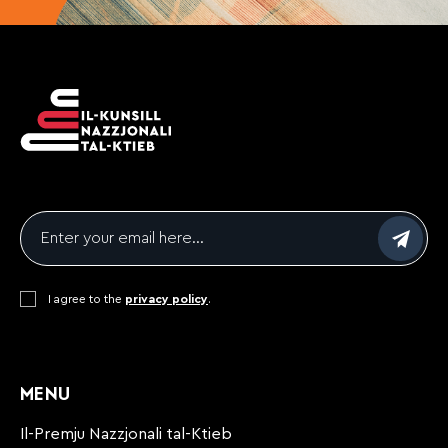
Email
*
Consent
I agree to the
*
privacy policy
.
CAPTCHA
MENU
Il-Premju Nazzjonali tal-Ktieb