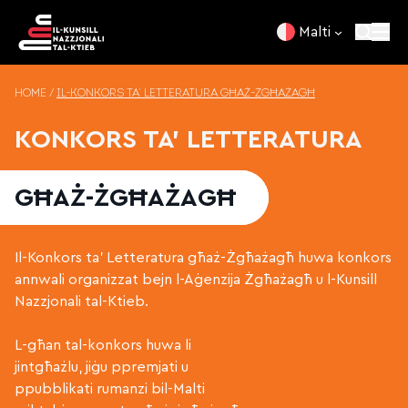
Skip to content
Malti
HOME
/
IL-KONKORS TA’ LETTERATURA GĦAŻ-ŻGĦAŻAGĦ
KONKORS TA’ LETTERATURA
GĦAŻ-ŻGĦAŻAGĦ
Il-Konkors ta’ Letteratura għaż-Żgħażagħ huwa konkors
annwali organizzat bejn l-Aġenzija Żgħażagħ u l-Kunsill
Nazzjonali tal-Ktieb.
L-għan tal-konkors huwa li
jintgħażlu, jiġu ppremjati u
ppubblikati rumanzi bil-Malti