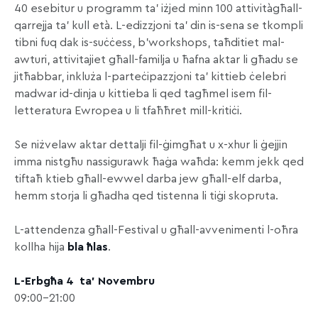
40 esebitur u programm ta’ iżjed minn 100 attivitàgħall-
qarrejja ta’ kull età. L-edizzjoni ta’ din is-sena se tkompli
tibni fuq dak is-suċċess, b’workshops, taħditiet mal-
awturi, attivitajiet għall-familja u ħafna aktar li għadu se
jitħabbar, inkluża l-parteċipazzjoni ta’ kittieb ċelebri
madwar id-dinja u kittieba li qed tagħmel isem fil-
letteratura Ewropea u li tfaħħret mill-kritiċi.
Se niżvelaw aktar dettalji fil-ġimgħat u x-xhur li ġejjin
imma nistgħu nassigurawk ħaġa waħda: kemm jekk qed
tiftaħ ktieb għall-ewwel darba jew għall-elf darba,
hemm storja li għadha qed tistenna li tiġi skopruta.
L-attendenza għall-Festival u għall-avvenimenti l-oħra
kollha hija
bla ħlas
.
L-Erbgħa 4 ta’ Novembru
09:00-21:00