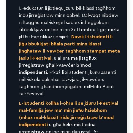
L-edukaturi li jixtiequ jżuru bil-klassi tagħhom
iridu jirreġistraw minn qabel. Dalwaqt nibdew
niltaqgħu mal-iskejjel sabiex inħeġġukom
tibbukkjaw online minn Settembru li ġej meta
jiftħu l-applikazzjonijiet.
Dawk l-istudenti li
jiġu bbukkjati bħala parti minn klassi
jingħataw il-vawċer tagħhom stampat meta
jaslu l-Festival,
u allura ma jistgħux
jirreġistraw għall-vawċer b’mod
indipendenti.
F’każ li xi studenti jkunu assenti
mill-iskola dakinhar taż-żjara, il-vawċers
tagħhom għandhom jinġabru mill-Info Point
tal-Festival.
L-istudenti kollha l-oħra li se jżuru l-Festival
mal-familja jew ma’ min jieħu ħsiebhom
(mhux mal-klassi) iridu jirreġistraw b’mod
indipendenti
u għalhekk mistiedna
jirreġistraw
online minn dan is-sit.
Ir-