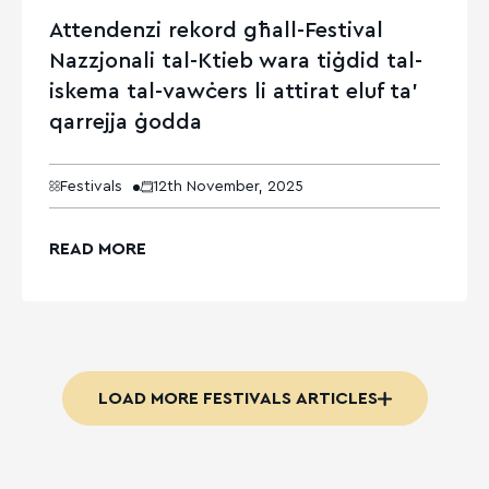
Attendenzi rekord għall-Festival
Nazzjonali tal-Ktieb wara tiġdid tal-
iskema tal-vawċers li attirat eluf ta’
qarrejja ġodda
Festivals
12th November, 2025
READ MORE
LOAD MORE FESTIVALS ARTICLES