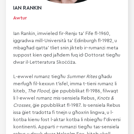
IAN RANKIN
Awtur
Ian Rankin, imwieled fir-Renju ta’ Fife fl-1960,
iggradwa mill-Università ta’ Edinburgh fl-1982, u
mbagħad qatta’ tliet snin jikteb ir-rumanzi meta
suppost kien qed jaħdem fuq id-Dottorat tiegħu
dwar il-Letteratura Skoċċiża.
L-ewwel rumanz tiegħu
Summer Rites
għadu
merfugħ fil-kexxun t’isfel, imma t-tieni rumanz li
kiteb,
The Flood,
ġie ppubblikat fl-1986, filwaqt
li l-ewwel rumanz mis-sensiela Rebus,
Knots &
Crosses
, ġie ppubblikat fl-1987. Is-sensiela Rebus
issa ġiet tradotta fi tnejn u għoxrin lingwa, u l-
kotba kienu fost l-aktar kotba li nbiegħu f’diversi
kontinenti. Apparti r-rumanzi tiegħu tas-sensiela