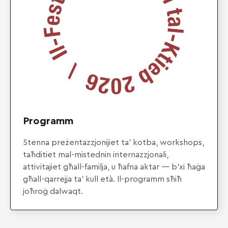
Programm
Stenna preżentazzjonijiet ta’ kotba, workshops,
taħditiet mal-mistednin internazzjonali,
attivitajiet għall-familja, u ħafna aktar — b’xi ħaġa
għall-qarrejja ta’ kull età. Il-programm sħiħ
joħroġ dalwaqt.