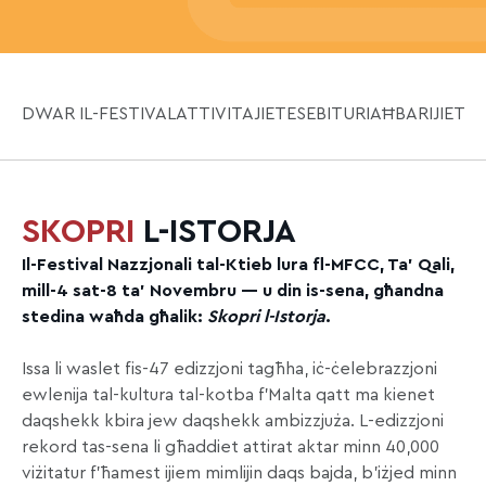
DWAR IL-FESTIVAL
ATTIVITAJIET
ESEBITURI
AĦBARIJIET
SKOPRI
L-ISTORJA
Il-Festival Nazzjonali tal-Ktieb lura fl-MFCC, Ta’ Qali,
mill-4 sat-8 ta’ Novembru — u din is-sena, għandna
stedina waħda għalik:
Skopri l-Istorja
.
Issa li waslet fis-47 edizzjoni tagħha, iċ-ċelebrazzjoni
ewlenija tal-kultura tal-kotba f’Malta qatt ma kienet
daqshekk kbira jew daqshekk ambizzjuża. L-edizzjoni
rekord tas-sena li għaddiet attirat aktar minn 40,000
viżitatur f’ħamest ijiem mimlijin daqs bajda, b’iżjed minn