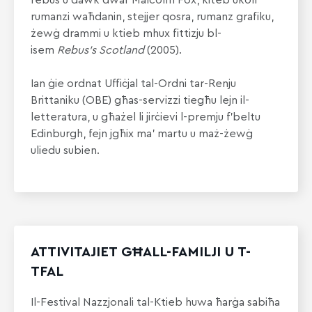
rebus u dawk dwar Malcolm Fox, kiteb ukoll
rumanzi waħdanin, stejjer qosra, rumanz grafiku,
żewġ drammi u ktieb mhux fittizju bl-
isem
Rebus’s Scotland
(2005).
Ian ġie ordnat Uffiċjal tal-Ordni tar-Renju
Brittaniku (OBE) għas-servizzi tiegħu lejn il-
letteratura, u għażel li jirċievi l-premju f’beltu
Edinburgh, fejn jgħix ma’ martu u maż-żewġ
uliedu subien.
ATTIVITAJIET GĦALL-FAMILJI U T-
TFAL
Il-Festival Nazzjonali tal-Ktieb huwa ħarġa sabiħa