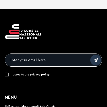
Email
*
Consent
I agree to the
*
privacy policy
.
CAPTCHA
MENU
Il-Premju Nazzjonali tal-Ktieb