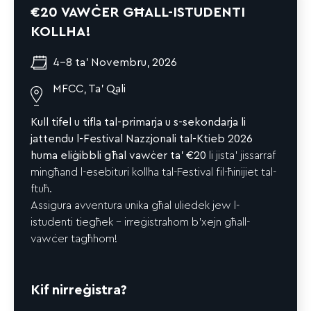
€20 VAWĊER GĦALL-ISTUDENTI
KOLLHA!
4-8 ta' Novembru, 2026
MFCC, Ta' Qali
–
Kull tifel u tifla tal-primarja u s-sekondarja li
jattendu l-Festival Nazzjonali tal-Ktieb 2026
huma eliġibbli għal vawċer ta’ €20
li jista’ jissarraf
mingħand l-esebituri kollha tal-Festival fil-ħinijiet tal-
ftuħ.
Assigura avventura unika għal uliedek jew l-
istudenti tiegħek – irreġistrahom b’xejn għall-
vawċer tagħhom!
Kif nirreġistra?