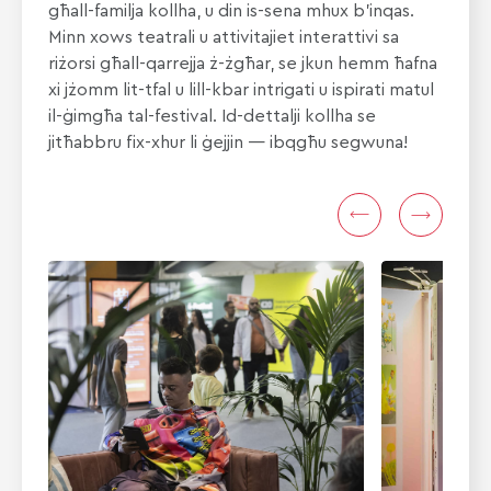
għall-familja kollha, u din is-sena mhux b’inqas.
Minn xows teatrali u attivitajiet interattivi sa
riżorsi għall-qarrejja ż-żgħar, se jkun hemm ħafna
xi jżomm lit-tfal u lill-kbar intrigati u ispirati matul
il-ġimgħa tal-festival. Id-dettalji kollha se
jitħabbru fix-xhur li ġejjin — ibqgħu segwuna!