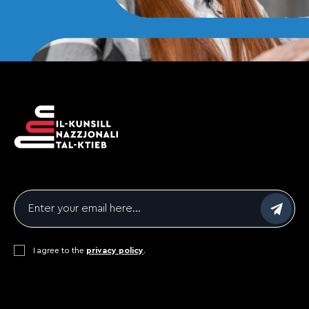
Email
*
Consent
I agree to the
*
privacy policy
.
CAPTCHA