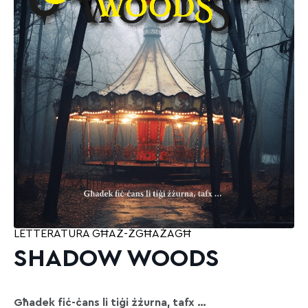
LETTERATURA GĦAŻ-ŻGĦAŻAGĦ
SHADOW WOODS
Għadek fiċ-ċans li tiġi żżurna, tafx …