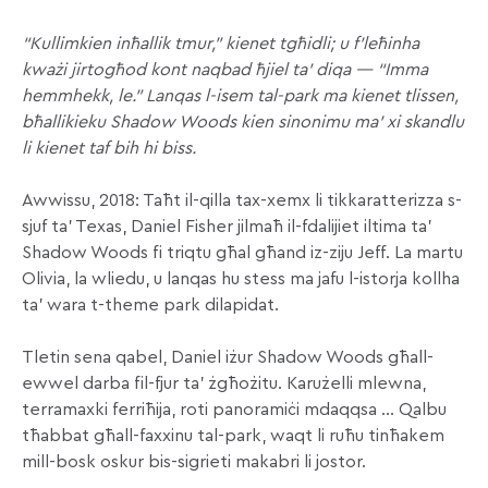
“Kullimkien inħallik tmur,” kienet tgħidli; u f’leħinha
kważi jirtogħod kont naqbad ħjiel ta’ diqa — “Imma
hemmhekk, le.” Lanqas l-isem tal-park ma kienet tlissen,
bħallikieku Shadow Woods kien sinonimu ma’ xi skandlu
li kienet taf bih hi biss.
Awwissu, 2018: Taħt il-qilla tax-xemx li tikkaratterizza s-
sjuf ta’ Texas, Daniel Fisher jilmaħ il-fdalijiet iltima ta’
Shadow Woods fi triqtu għal għand iz-ziju Jeff. La martu
Olivia, la wliedu, u lanqas hu stess ma jafu l-istorja kollha
ta’ wara t-theme park dilapidat.
Tletin sena qabel, Daniel iżur Shadow Woods għall-
ewwel darba fil-fjur ta’ żgħożitu. Karużelli mlewna,
terramaxki ferriħija, roti panoramiċi mdaqqsa … Qalbu
tħabbat għall-faxxinu tal-park, waqt li ruħu tinħakem
mill-bosk oskur bis-sigrieti makabri li jostor.