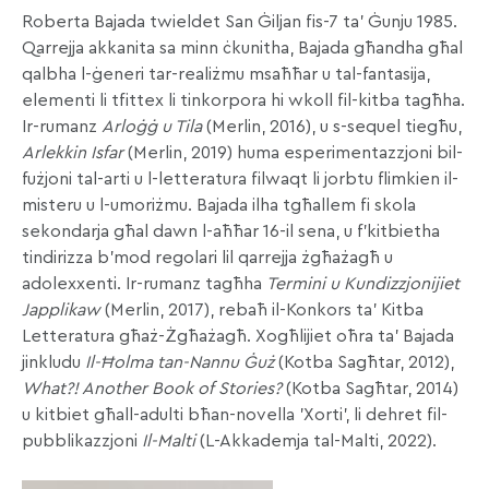
Roberta Bajada twieldet San Ġiljan fis-7 ta’ Ġunju 1985.
Qarrejja akkanita sa minn ċkunitha, Bajada għandha għal
qalbha l-ġeneri tar-realiżmu msaħħar u tal-fantasija,
elementi li tfittex li tinkorpora hi wkoll fil-kitba tagħha.
Ir-rumanz
Arloġġ u Tila
(Merlin, 2016), u s-sequel tiegħu,
Arlekkin Isfar
(Merlin, 2019) huma esperimentazzjoni bil-
fużjoni tal-arti u l-letteratura filwaqt li jorbtu flimkien il-
misteru u l-umoriżmu. Bajada ilha tgħallem fi skola
sekondarja għal dawn l-aħħar 16-il sena, u f’kitbietha
tindirizza b’mod regolari lil qarrejja żgħażagħ u
adolexxenti. Ir-rumanz tagħha
Termini u
Kundizzjonijiet
Japplikaw
(Merlin, 2017), rebaħ il-Konkors ta’ Kitba
Letteratura għaż-Żgħażagħ. Xogħlijiet oħra ta’ Bajada
jinkludu
Il-Ħolma tan-Nannu Ġuż
(Kotba Sagħtar, 2012),
What?! Another Book of Stories?
(Kotba Sagħtar, 2014)
u kitbiet għall-adulti bħan-novella 'Xorti', li dehret fil-
pubblikazzjoni
Il-Malti
(L-Akkademja tal-Malti, 2022).