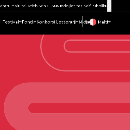
entru Malti tal-Ktieb
ISBN u ISMN
Jeddijiet tas-Self Pubbliku
Il-Festival
Fondi
Konkorsi Letterarji
Midja
Malti