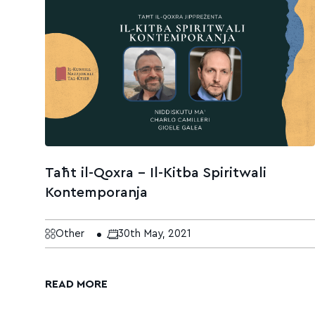
Taħt il-Qoxra – Il-Kitba Spiritwali
Kontemporanja
Other
30th May, 2021
READ MORE