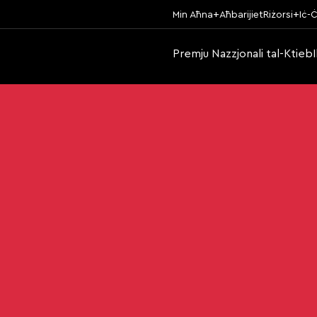
Min Aħna
Aħbarijiet
Riżorsi
Iċ-Ċ
Premju Nazzjonali tal-Ktieb