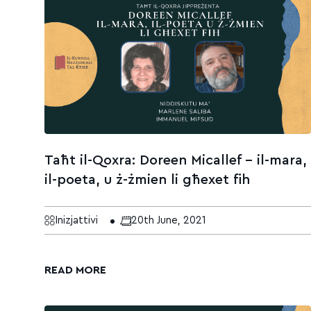
Taħt il-Qoxra: Doreen Micallef – il-mara,
il-poeta, u ż-żmien li għexet fih
Inizjattivi
20th June, 2021
READ MORE