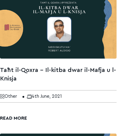
Taħt il-Qoxra – Il-kitba dwar il-Mafja u l-
Knisja
Other
4th June, 2021
READ MORE