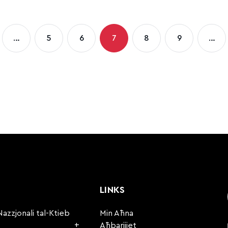
s
…
5
6
7
8
9
…
e
Page
Page
Page
Page
Page
nation
LINKS
Nazzjonali tal-Ktieb
Min Aħna
Aħbarijiet