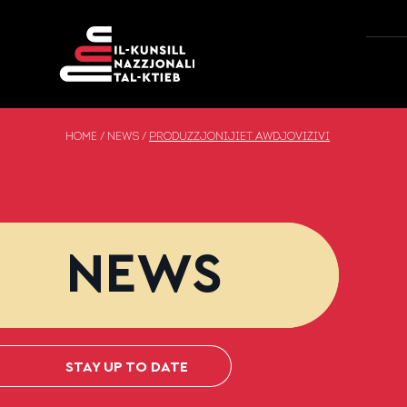
Skip to content
HOME
/
NEWS
/
PRODUZZJONIJIET AWDJOVIŻIVI
NEWS
STAY UP TO DATE