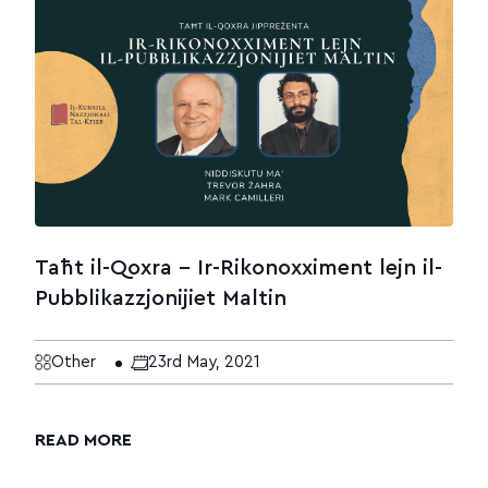
Taħt il-Qoxra – Ir-Rikonoxximent lejn il-
Pubblikazzjonijiet Maltin
Other
23rd May, 2021
READ MORE