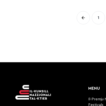
Post
1
Pag
pagi
MENU
Il-Premju 
Festivals