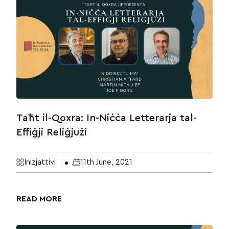
Taħt il-Qoxra: In-Niċċa Letterarja tal-
Effiġji Reliġjużi
Inizjattivi
11th June, 2021
READ MORE