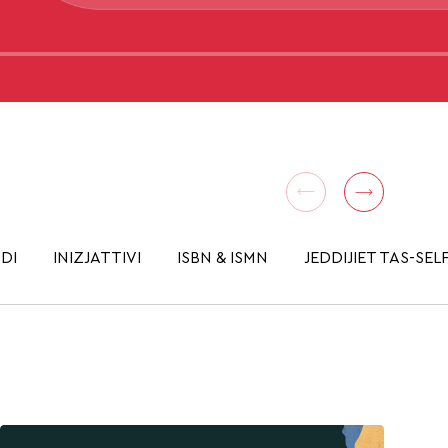
DI
INIZJATTIVI
ISBN & ISMN
JEDDIJIET TAS-SEL