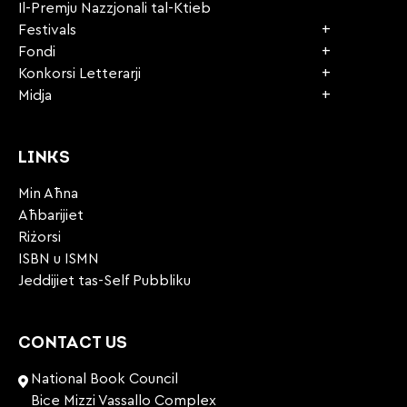
Il-Premju Nazzjonali tal-Ktieb
Festivals
Fondi
Konkorsi Letterarji
Midja
LINKS
Min Aħna
Aħbarijiet
Riżorsi
ISBN u ISMN
Jeddijiet tas-Self Pubbliku
CONTACT US
National Book Council
Bice Mizzi Vassallo Complex