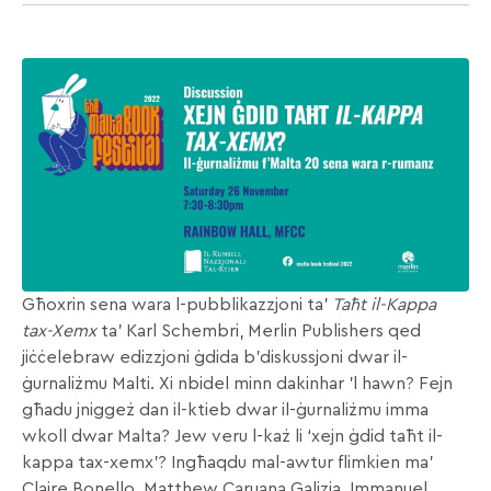
Għoxrin sena wara l-pubblikazzjoni ta’
Taħt il-Kappa
tax-Xemx
ta’ Karl Schembri, Merlin Publishers qed
jiċċelebraw edizzjoni ġdida b’diskussjoni dwar il-
ġurnaliżmu Malti. Xi nbidel minn dakinhar ’l hawn? Fejn
għadu jniggeż dan il-ktieb dwar il-ġurnaliżmu imma
wkoll dwar Malta? Jew veru l-każ li ‘xejn ġdid taħt il-
kappa tax-xemx’? Ingħaqdu mal-awtur flimkien ma’
Claire Bonello, Matthew Caruana Galizia, Immanuel