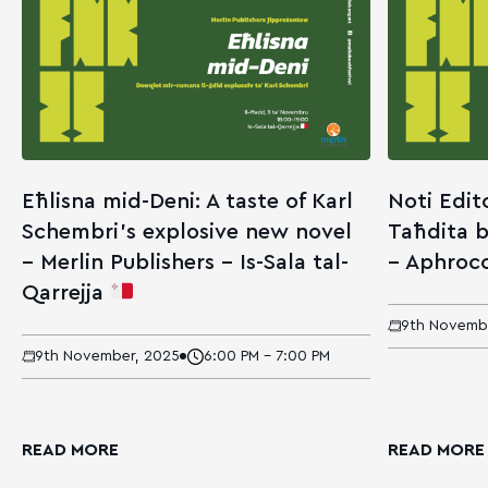
Eħlisna mid-Deni: A taste of Karl
Noti Edito
Schembri’s explosive new novel
Taħdita be
– Merlin Publishers – Is-Sala tal-
– Aphroc
Qarrejja
9th Novemb
9th November, 2025
6:00 PM - 7:00 PM
READ MORE
READ MORE