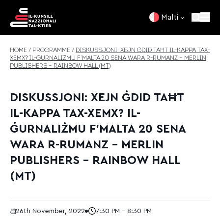
Skip to content
Malti
HOME
/
PROGRAMME
/
DISKUSSJONI: XEJN ĠDID TAĦT IL-KAPPA TAX-
XEMX? IL-ĠURNALIŻMU F’MALTA 20 SENA WARA R-RUMANZ – MERLIN
PUBLISHERS – RAINBOW HALL (MT)
DISKUSSJONI: XEJN ĠDID TAĦT
IL-KAPPA TAX-XEMX? IL-
ĠURNALIŻMU F’MALTA 20 SENA
WARA R-RUMANZ – MERLIN
PUBLISHERS – RAINBOW HALL
(MT)
26th November, 2022
7:30 PM - 8:30 PM