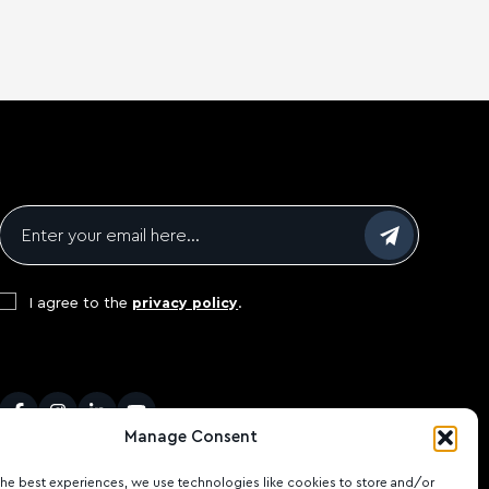
Email
*
Consent
*
I agree to the
privacy policy
.
CAPTCHA
Facebook
Instagram
LinkedIn
Youtube
Manage Consent
the best experiences, we use technologies like cookies to store and/or