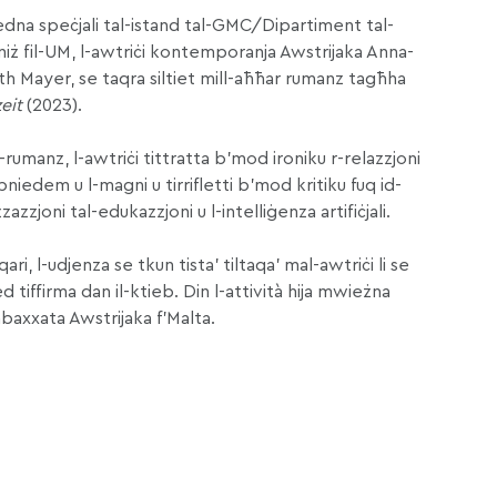
iedna speċjali tal-istand tal-GMC/Dipartiment tal-
ż fil-UM, l-awtriċi kontemporanja Awstrijaka Anna-
th Mayer, se taqra siltiet mill-aħħar rumanz tagħha
eit
(2023).
r-rumanz, l-awtriċi tittratta b’mod ironiku r-relazzjoni
-bniedem u l-magni u tirrifletti b’mod kritiku fuq id-
zzazzjoni tal-edukazzjoni u l-intelliġenza artifiċjali.
ari, l-udjenza se tkun tista’ tiltaqa’ mal-awtriċi li se
d tiffirma dan il-ktieb. Din l-attività hija mwieżna
baxxata Awstrijaka f’Malta.