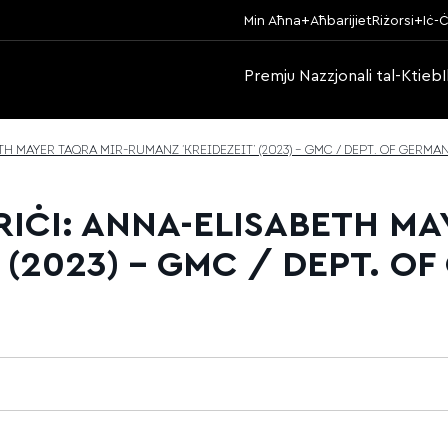
Min Aħna
Aħbarijiet
Riżorsi
Iċ-Ċ
Premju Nazzjonali tal-Ktieb
 MAYER TAQRA MIR-RUMANZ ‘KREIDEZEIT’ (2023) – GMC / DEPT. OF GERMAN
IĊI: ANNA-ELISABETH MA
(2023) – GMC / DEPT. OF