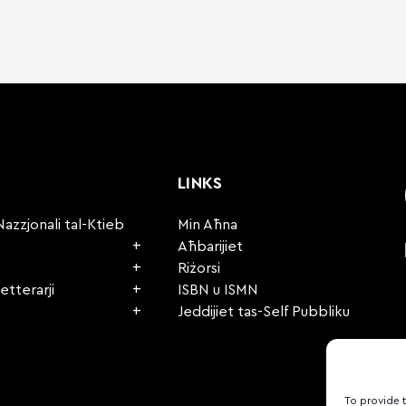
LINKS
Nazzjonali tal-Ktieb
Min Aħna
Aħbarijiet
Riżorsi
etterarji
ISBN u ISMN
Jeddijiet tas-Self Pubbliku
To provide 