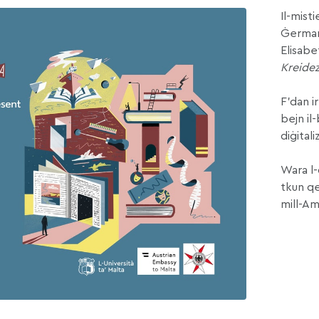
Il-mist
Ġermani
Elisabe
Kreidez
F’dan i
bejn il
diġitali
Wara l-q
tkun qe
mill-Am