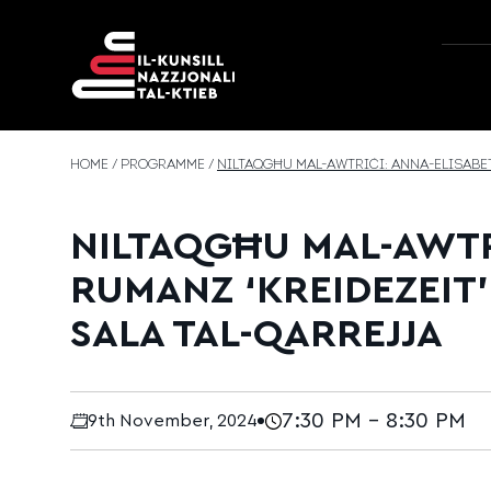
Skip to content
HOME
/
PROGRAMME
/
NILTAQGĦU MAL-AWTRIĊI: ANNA-ELISABETH
NILTAQGĦU MAL-AWTR
RUMANZ ‘KREIDEZEIT’ 
SALA TAL-QARREJJA
7:30 PM - 8:30 PM
9th November, 2024