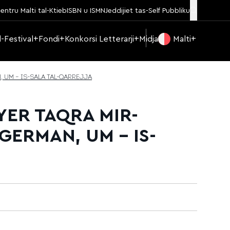
entru Malti tal-Ktieb
ISBN u ISMN
Jeddijiet tas-Self Pubbliku
Il-Festival
Fondi
Konkorsi Letterarji
Midja
Malti
, UM – IS-SALA TAL-QARREJJA
YER TAQRA MIR-
 GERMAN, UM – IS-