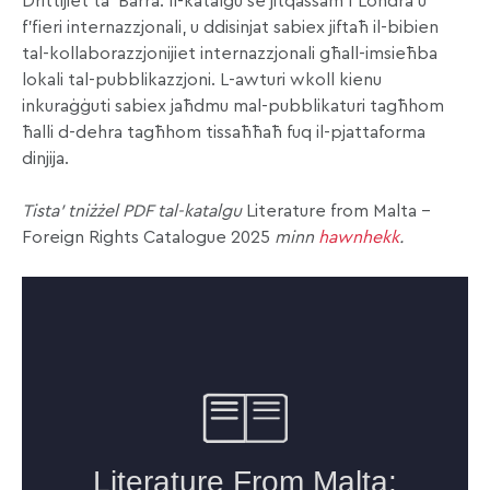
Drittijiet ta’ Barra. Il-katalgu se jitqassam f’Londra u
f’fieri internazzjonali, u ddisinjat sabiex jiftaħ il-bibien
tal-kollaborazzjonijiet internazzjonali għall-imsieħba
lokali tal-pubblikazzjoni. L-awturi wkoll kienu
inkuraġġuti sabiex jaħdmu mal-pubblikaturi tagħhom
ħalli d-dehra tagħhom tissaħħaħ fuq il-pjattaforma
dinjija.
Tista’ tniżżel PDF tal-katalgu
Literature from Malta –
Foreign Rights Catalogue 2025
minn
hawnhekk
.