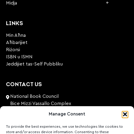
Midja
LINKS
Min Aħna
Aħbarijiet
Riżorsi
ISBN u ISMN
Jeddijiet tas-Self Pubbliku
CONTACT US
National Book Council
Bice Mizzi Vassallo Complex
Arnheim Road
Manage Consent
Pembroke, PBK 1776
Malta
To provide the best experiences, we use technologies like cookies to
store and/or access device information. Consenting to these