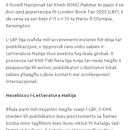
Il-Kunsill Nazzjonali tal-Ktieb (KNK) iħabbar bi pjaċir li se
jkun qed jipparteċipa fil-London Book Fair 2025 (LBF), li
dis-sena se ssir bejn il-11 u t-13 ta Marzu fl-Olympia,
Kensington.
L-LBF hija waħda mill-avvenimenti ewlenin fid-dinja tal-
pubblikazzjoni, u tipprovdi ċans uniku sabiex il-
Letteratura Maltija tkun esebita fuq skala globali. Il-
preżenza tal-KNK f’dil-fiera hija turija tar-rieda tiegħu li
jissapportja lill-awturi, pubblikaturi u illustraturi lokali
sabiex jiltaqgħu u jibnu kuntatti ma’ professjonisti
internazzjonali.
Nesebixxu l-Letteratura Maltija
Bħala parti mill-inizjattivi tiegħu waqt l-LBF, il-KNK
stieden lill-pubblikaturi biex jissottomettu sa ħames
kotba minn tagħhom biex ikunu inklużi fil-Katalgu tad-