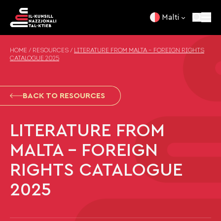
Skip to content
Malti
HOME
/
RESOURCES
/
LITERATURE FROM MALTA – FOREIGN RIGHTS
CATALOGUE 2025
BACK TO RESOURCES
LITERATURE FROM
MALTA – FOREIGN
RIGHTS CATALOGUE
2025