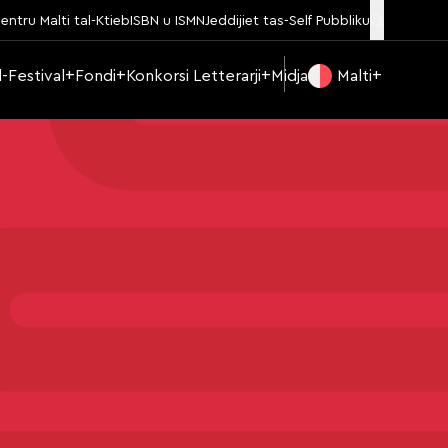
entru Malti tal-Ktieb
ISBN u ISMN
Jeddijiet tas-Self Pubbliku
Il-Festival
Fondi
Konkorsi Letterarji
Midja
Malti