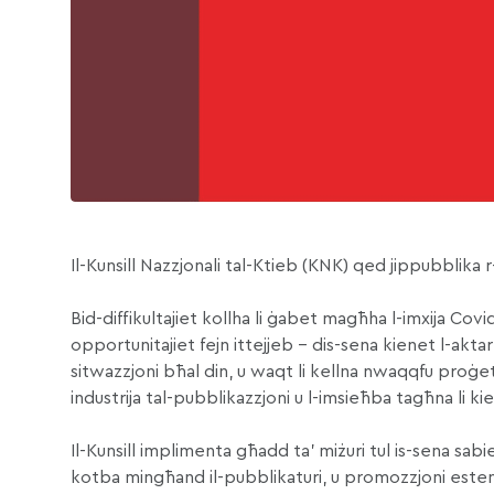
Il-Kunsill Nazzjonali tal-Ktieb (KNK) qed jippubblika
Bid-diffikultajiet kollha li ġabet magħha l-imxija Covid
opportunitajiet fejn ittejjeb – dis-sena kienet l-akt
sitwazzjoni bħal din, u waqt li kellna nwaqqfu proġet
industrija tal-pubblikazzjoni u l-imsieħba tagħna li ki
Il-Kunsill implimenta għadd ta’ miżuri tul is-sena sabiex
kotba mingħand il-pubblikaturi, u promozzjoni estensiva