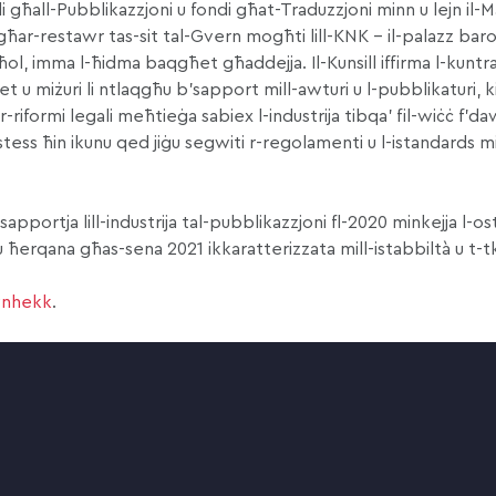
di għall-Pubblikazzjoni u fondi għat-Traduzzjoni minn u lejn il-M
 għar-restawr tas-sit tal-Gvern mogħti lill-KNK – il-palazz bar
ħol, imma l-ħidma baqgħet għaddejja. Il-Kunsill iffirma l-kuntr
 u miżuri li ntlaqgħu b’sapport mill-awturi u l-pubblikaturi, ki
riformi legali meħtieġa sabiex l-industrija tibqa’ fil-wiċċ f’da
l-istess ħin ikunu qed jiġu segwiti r-regolamenti u l-istandards m
ssapportja lill-industrija tal-pubblikazzjoni fl-2020 minkejja l-ost
ħerqana għas-sena 2021 ikkaratterizzata mill-istabbiltà u t-t
nhekk
.