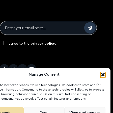
Email
*
Consent
*
I agree to the
privacy policy
.
CAPTCHA
Facebook
Instagram
LinkedIn
Youtube
Manage Consent
the best experiences, we use technologies like cookies to store and/or
ce information. Consenting to these technologies will allow us to process
 browsing behavior or unique IDs on this site. Not consenting or
consent, may adversely affect certain features and functions.
ccept
Deny
View preferences