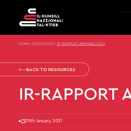
Skip to content
HOME
/
RESOURCES
/
IR-RAPPORT ANNWALI 2020
BACK TO RESOURCES
IR-RAPPORT 
29th January, 2021