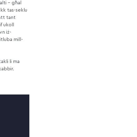
alti – għal
okk tas-seklu
att tant
f ukoll
wn iż-
itluba mill-
akli li ma
kabbir.