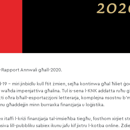
 r-Rapport Annwali għall-2020.
-19 – miri jinbidlu kull ftit żmien, sejħa kontinwa għal ħiliet ġ
ar waħda impenjattiva għalina. Tul is-sena l-KNK addatta ruħu g
ti oħra bħall-esportazzjoni letterarja, komplejna nsostnu b’mo
enu għaddejjin minn burraxka finanzjarja u loġistika.
 itaffi l-kriżi finanzjarja tal-imsieħba tiegħu, fosthom xirjiet str
 lill-pubbliku sabiex ikunu jafu kif jixtru l-kotba online. Żdie