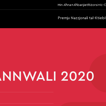
Min Aħna
Aħbarijiet
Riżorsi
Iċ-Ċ
Premju Nazzjonali tal-Ktieb
ANNWALI 2020