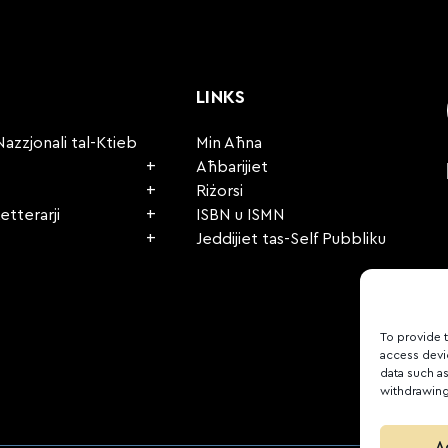
LINKS
Nazzjonali tal-Ktieb
Min Aħna
Aħbarijiet
Riżorsi
etterarji
ISBN u ISMN
Jeddijiet tas-Self Pubbliku
To provide 
access devi
data such as
withdrawing 
A