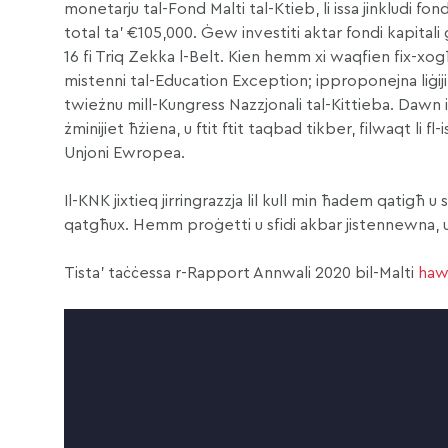
monetarju tal-Fond Malti tal-Ktieb, li issa jinkludi fon
total ta’ €105,000. Ġew investiti aktar fondi kapitali
16 fi Triq Zekka l-Belt. Kien hemm xi waqfien fix-xog
mistenni tal-Education Exception; ipproponejna liġijiet
twieżnu mill-Kungress Nazzjonali tal-Kittieba. Dawn ir-
żminijiet ħżiena, u ftit ftit taqbad tikber, filwaqt li f
Unjoni Ewropea.
Il-KNK jixtieq jirringrazzja lil kull min ħadem qatigħ u 
qatgħux. Hemm proġetti u sfidi akbar jistennewna, u 
Tista’ taċċessa r-Rapport Annwali 2020 bil-Malti
haw