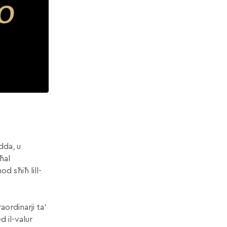
odda, u
ħal
d sħiħ lill-
aordinarji ta’
d il-valur