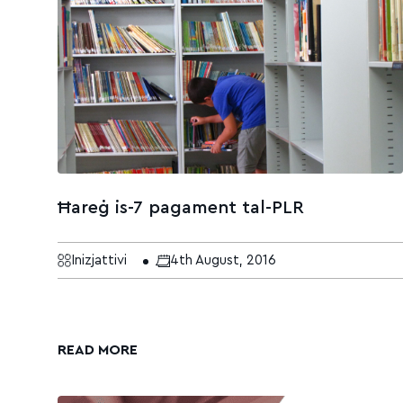
Ħareġ is-7 pagament tal-PLR
Inizjattivi
4th August, 2016
READ MORE