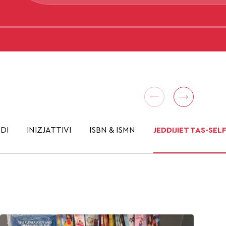
DI
INIZJATTIVI
ISBN & ISMN
JEDDIJIET TAS-SEL