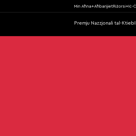
Min Aħna
Aħbarijiet
Riżorsi
Iċ-Ċ
Premju Nazzjonali tal-Ktieb