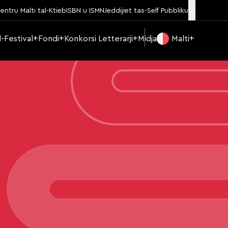
entru Malti tal-Ktieb
ISBN u ISMN
Jeddijiet tas-Self Pubbliku
Il-Festival
Fondi
Konkorsi Letterarji
Midja
Malti