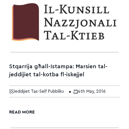
Stqarrija għall-Istampa: Ħarsien tal-
jeddijiet tal-kotba fl-iskejjel
Jeddijiet Tas-Self Pubbliku
4th May, 2016
READ MORE