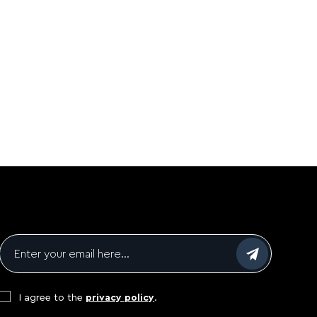
Email
*
Consent
*
I agree to the
privacy policy
.