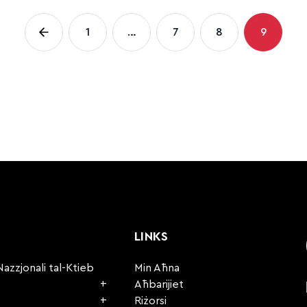
Posts
1
…
7
8
9
Page
Page
Page
Page
pagination
LINKS
Nazzjonali tal-Ktieb
Min Aħna
Aħbarijiet
Riżorsi