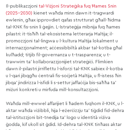
Il-publikazzjoni
tal-Viżjoni Strateġika fuq Ħames Snin
(2025-2030)
kienet waħda minn dawn it-tragwardi
ewlenin, għax ipprovdiet qafas strutturat għall-ħidma
tal-KNK fis-snin li ġejjin. L-Istrateġija mibnija fuq ħames
pilastri: it-tisħiħ tal-ekosistema letterarja Maltija; il-
promozzjoni tal-lingwa u l-kultura Maltija lokalment u
internazzjonalment; aċċessibbiltà akbar tal-kotba għal
kulħadd; titjib fil-governanza u t-trasparenza; u t-
trawwim ta’ kollaborazzjonijiet strateġiċi. Flimkien
dawn il-pilastri jirriflettu l-isforzi tal-KNK sabiex il-kotba
u l-qari jibqgħu ċentrali fis-soċjetà Maltija, u fl-istess ħin
jibqa’ jindirizza l-isfidi li s-settur jaffaċċja bis-saħħa ta’
miżuri konkreti u mirfuda mill-konsultazzjoni.
Waħda mill-ewwel affarijiet li ħadem fuqhom il-KNK, u l-
aktar waħda viżibbli, hija l-eżerċizzju ta’ tiġdid fid-dehra
tal-istituzzjoni bit-tnedija ta’ logo u identità viżiva
ġodda, kif ukoll sit ġdid. Id-dehra tal-KNK tinħass aktar