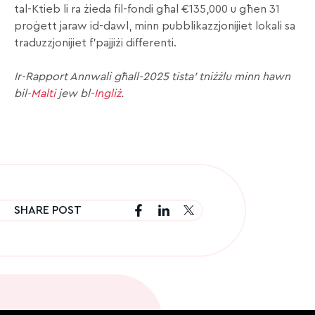
tal-Ktieb li ra żieda fil-fondi għal €135,000 u għen 31
proġett jaraw id-dawl, minn pubblikazzjonijiet lokali sa
traduzzjonijiet f’pajjiżi differenti.
Ir-Rapport Annwali għall-2025 tista’ tniżżlu minn hawn
bil-
Malti
jew bl-
Ingliż
.
SHARE POST