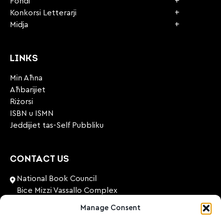
Fondi
Konkorsi Letterarji
Midja
LINKS
Min Aħna
Aħbarijiet
Riżorsi
ISBN u ISMN
Jeddijiet tas-Self Pubbliku
CONTACT US
National Book Council
Bice Mizzi Vassallo Complex
Arnheim Road
Manage Consent
Pembroke, PBK 1776