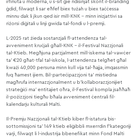
irfinuta u moderna, u s-sit ġie ridisinjat skont il-branding
ġdid, filwaqt li sar eħfef biex tużah u biex taċċessa
minnu dak li jkun qed isir mill-KNK – minn inizjattivi sa
riżorsi diġitali u linji gwida tal-fondi u l-premji.
L-2025 rat żieda sostanzjali fl-attendenza tal-
avveniment kruċjali għall-KNK – il-Festival Nazzjonali
tal-Ktieb. Megħjuna parzjalment mill-iskema tal-vawċer
ta’ €20 għat-tfal tal-iskola, l-attendenza telgħet għal
kważi 40,000 persuna minn kull vija tal-ħajja, imqassmin
fuq ħamest ijiem. Bil-parteċipazzjoni ta’ mistiedna
magħrufa internazzjonalment u b’kollaborazzjonijiet
strateġiċi ma’ entitajiet oħra, il-Festival kompla jsaħħaħ
il-pożizzjoni tiegħu bħala avveniment ċentrali fil-
kalendarju kulturali Malti.
Il-Premju Nazzjonali tal-Ktieb kiber fl-istatura bis-
sottomissjoni ta’ 149 ktieb eliġibbli mxerrdin f’kategoriji
varji, filwaqt li l-industrija bbenefikat minn Fond Malti