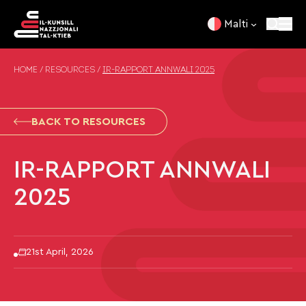
Skip to content
Malti
HOME
/
RESOURCES
/
IR-RAPPORT ANNWALI 2025
BACK TO RESOURCES
IR-RAPPORT ANNWALI
2025
21st April, 2026