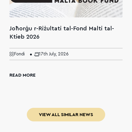
Joħorġu r-Riżultati tal-Fond Malti tal-
Ktieb 2026
Fondi
17th July, 2026
READ MORE
VIEW ALL SIMILAR NEWS