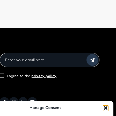
Email
*
Consent
*
I agree to the
privacy policy
.
CAPTCHA
Facebook
Instagram
LinkedIn
Youtube
Manage Consent