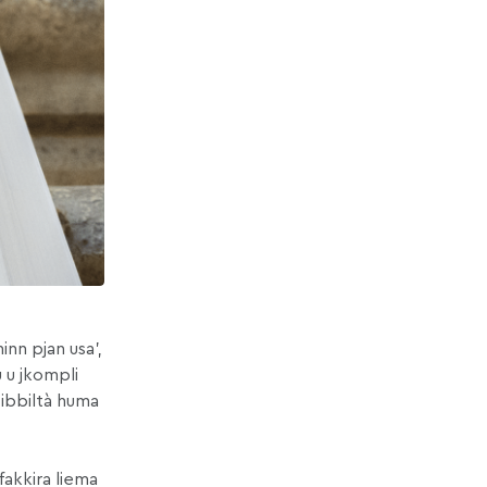
inn pjan usa’,
ħu u jkompli
żibbiltà huma
fakkira liema