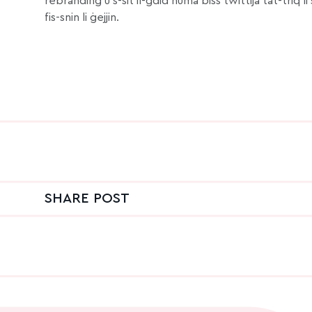
rebranding u s-sit il-ġdid huma biss twittija tat-triq
fis-snin li ġejjin.
SHARE POST