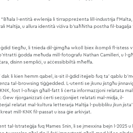
Bħala l-entità ewlenija li tirrappreżenta lill-industrija f’Malta,
Maltija, u allura identità viżiva b’saħħitha postha fil-bagalja ta
-ġdid tiegħu, li tnieda dil-ġimgħa wkoll biex ikompli fl-istess 
b’ritratti ġodda meħuda mill-fotografu Nathan Camilleri, u l-g
ċara, disinn sempliċi, u aċċessibbiltà mħeffa.
 dak li kien hemm qabel, is-sit il-ġdid itejjeb fuq ta’ qablu b’m
rjenza tal-browsing tiġġedded. L-utenti se jkunu jistgħu jinnav
l-KNK, fost l-oħrajn għall-fatt li ċerta informazzjoni relatata mal-
ew rijorganizzati ċerti sezzjonijiet relatati mal-midja, il-
rjal relatat mal-kultura letterarja Maltija l-pubbliku jkun jista
reat mill-KNK fil-passat u issa ġie arkivjat.
t tal-Istrateġija fuq Ħames Snin, li se jmexxina bejn l-2025 u l