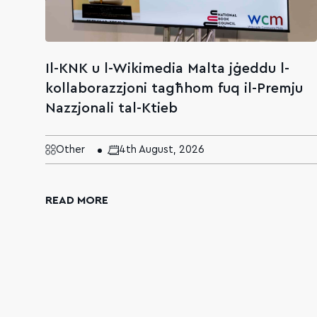
Il-KNK u l-Wikimedia Malta jġeddu l-
kollaborazzjoni tagħhom fuq il-Premju
Nazzjonali tal-Ktieb
Other
4th August, 2026
READ MORE