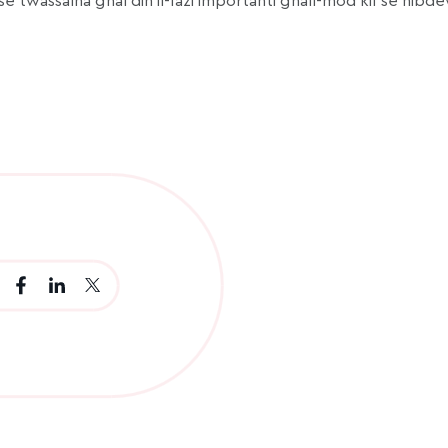
 li se twassalna għal din il-fażi importanti għall-mod kif se ni