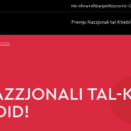
Min Aħna
Aħbarijiet
Riżorsi
Iċ-Ċ
Premju Nazzjonali tal-Ktieb
 ĠDID!
AZZJONALI TAL-K
ID!