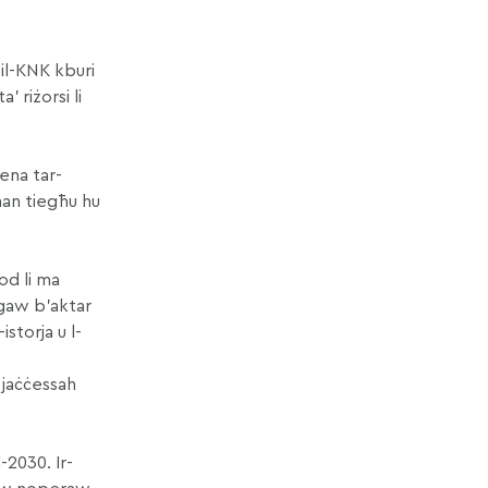
 il-KNK kburi
’ riżorsi li
vena tar-
ħan tiegħu hu
od li ma
igaw b’aktar
istorja u l-
’ jaċċessah
-2030. Ir-