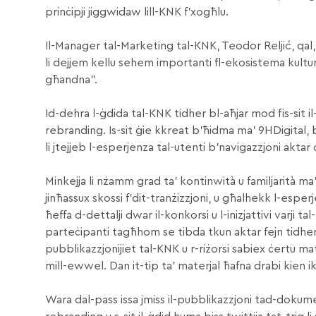
prinċipji jiggwidaw lill-KNK f’xogħlu.
Il-Manager tal-Marketing tal-KNK, Teodor Reljić, qal, “
li dejjem kellu sehem importanti fl-ekosistema kulturali 
għandna”.
Id-dehra l-ġdida tal-KNK tidher bl-aħjar mod fis-sit il
rebranding. Is-sit ġie kkreat b’ħidma ma’ 9HDigital, 
li jtejjeb l-esperjenza tal-utenti b’navigazzjoni aktar 
Minkejja li nżamm grad ta’ kontinwità u familjarità ma’
jinħassux skossi f’dit-tranżizzjoni, u għalhekk l-espe
ħeffa d-dettalji dwar il-konkorsi u l-inizjattivi varji ta
parteċipanti tagħhom se tibda tkun aktar fejn tidher. Ġ
pubblikazzjonijiet tal-KNK u r-riżorsi sabiex ċertu mate
mill-ewwel. Dan it-tip ta’ materjal ħafna drabi kien ikk
Wara dal-pass issa jmiss il-pubblikazzjoni tad-dokumen