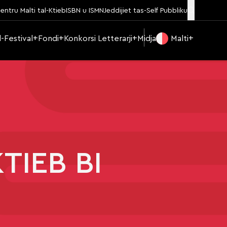
entru Malti tal-Ktieb
ISBN u ISMN
Jeddijiet tas-Self Pubbliku
Il-Festival
Fondi
Konkorsi Letterarji
Midja
Malti
TIEB BI