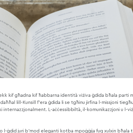
hekk kif għadna kif ħabbarna identità viżiva ġdida bħala parti m
daħħal lill-Kunsill f’era ġdida li se tgħinu jirfina l-missjoni tieg
 internazzjonalment. L-aċċessibbiltà, il-komunikazzjoni u l-vi
 l-ġdid juri b’mod eleganti kotba mpoġġija fuq xulxin bħala t