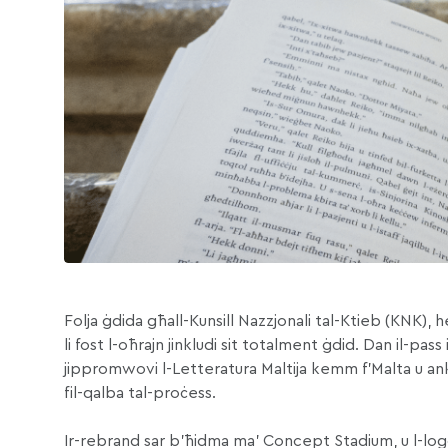
Folja ġdida għall-Kunsill Nazzjonali tal-Ktieb (KNK), 
li fost l-oħrajn jinkludi sit totalment ġdid. Dan il-pass i
jippromwovi l-Letteratura Maltija kemm f’Malta u anki
fil-qalba tal-proċess.
Ir-rebrand sar b’ħidma ma’ Concept Stadium, u l-logo