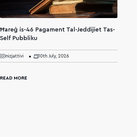
Ħareġ is-46 Pagament Tal-Jeddijiet Tas-
Il-
Self Pubbliku
Ing
Mal
Inizjattivi
10th July, 2026
N
READ MORE
REA