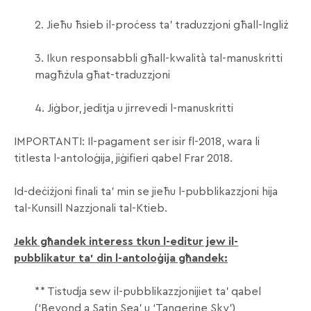
2. Jieħu ħsieb il-proċess ta’ traduzzjoni għall-Ingliż
3. Ikun responsabbli għall-kwalità tal-manuskritti
magħżula għat-traduzzjoni
4. Jiġbor, jeditja u jirrevedi l-manuskritti
IMPORTANTI: Il-pagament ser isir fl-2018, wara li
titlesta l-antoloġija, jiġifieri qabel Frar 2018.
Id-deċiżjoni finali ta’ min se jieħu l-pubblikazzjoni hija
tal-Kunsill Nazzjonali tal-Ktieb.
Jekk għandek interess tkun l-editur jew il-
pubblikatur ta’ din l-antoloġija għandek:
** Tistudja sew il-pubblikazzjonijiet ta’ qabel
(‘Beyond a Satin Sea’ u ‘Tangerine Sky’)