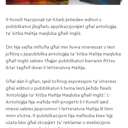
Il-Kunsill Nazzjonali tal-Ktieb jistieden edituri u
pubblikaturi jibgħatu applikazzjonijiet għal antoloġija
ta’ kitba Maltija maqluba għall-Ingliż.
Din hija sejħa miftuħa għal min huwa interessat u lest
joħloq u jippubblika antoloġija ta’ kitba Maltija maqluba
għall-Ingliż sabiex tħajjar pubblikaturi barranin ifittxu
iktar tagħrif dwar il-letteratura Maltija.
Għal dan il-għan, qed toħroġ espressjoni ta’ interess
għal edituri u pubblikaturi li huma lesti jieħdu ħsieb
‘Antoloġija ta’ Kitba Maltija Maqluba għall-Ingliż’. L-
Antoloġija hija waħda mill-proġetti li l-Kunsill qed
imexxi sabiex jippromovi l-letteratura Maltija lil hinn
minn xtutna. Il-pubblikazzjoni hija maħsuba biex tiġi
użata biss għal skopijiet ta’ reklamar u esebizzjoni.