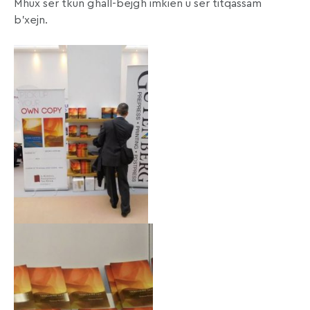
Mhux ser tkun għall-bejgħ imkien u ser titqassam
b’xejn.