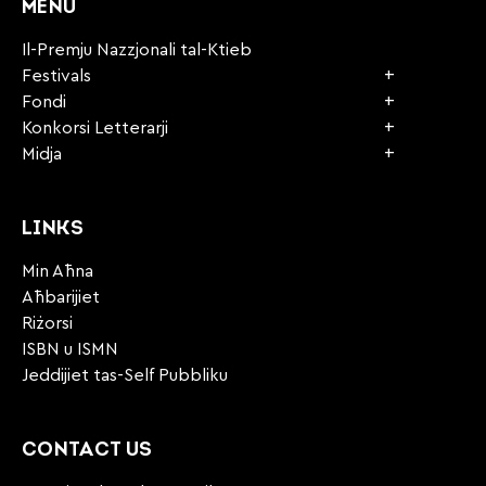
MENU
Il-Premju Nazzjonali tal-Ktieb
Festivals
Fondi
Konkorsi Letterarji
Midja
LINKS
Min Aħna
Aħbarijiet
Riżorsi
ISBN u ISMN
Jeddijiet tas-Self Pubbliku
CONTACT US