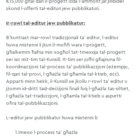
€15,000 għal dan il-proġett iżda l-ammont jaf jinbidel
skond l-offerti tal-edituri jew pubblikaturi.
Ir-rowl tal-editur jew pubblikatur:
B’kuntrast mar-rowl tradizzjonali ta’ editur, l-editur
huwa mistenni li jkun il-moħħ wara l-proġett,
għalkemm ħafna mix-xogħol tat-tmexxija tal-proġett
ser isir mit-tim tal-Kunsill. It-tim ser joffri għajnuna fil-
koordinazzjoni tal-proċess ta’ pubblikazzjoni (eżempju,
fil-qari tal-provi, l-għażla tal-għamla tal-ktieb, eċċ).
Apparti minn hekk, il-Kunsill se jkollu r-rowl ta’ editur u
jżomm id-dritt tad-deċiżjoni finali fuq l-għażla tas-siltiet,
l-għażla tat-traduzzjoni, l-għamla tal-ktieb u aspetti
oħra tal-pubblikazzjoni.
L-editur jew pubblikatur huwa mistenni li:
1.Imexxi l-proċess ta’ għażla