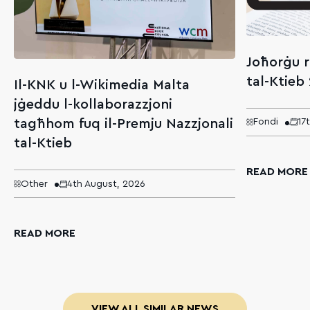
Joħorġu r
tal-Ktieb
Il-KNK u l-Wikimedia Malta
jġeddu l-kollaborazzjoni
tagħhom fuq il-Premju Nazzjonali
Fondi
17
tal-Ktieb
READ MORE
Other
4th August, 2026
READ MORE
VIEW ALL SIMILAR NEWS