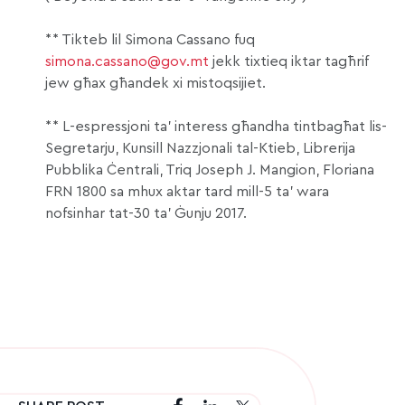
** Tikteb lil Simona Cassano fuq
simona.cassano@gov.mt
jekk tixtieq iktar tagħrif
jew għax għandek xi mistoqsijiet.
** L-espressjoni ta’ interess għandha tintbagħat lis-
Segretarju, Kunsill Nazzjonali tal-Ktieb, Librerija
Pubblika Ċentrali, Triq Joseph J. Mangion, Floriana
FRN 1800 sa mhux aktar tard mill-5 ta’ wara
nofsinhar tat-30 ta’ Ġunju 2017.