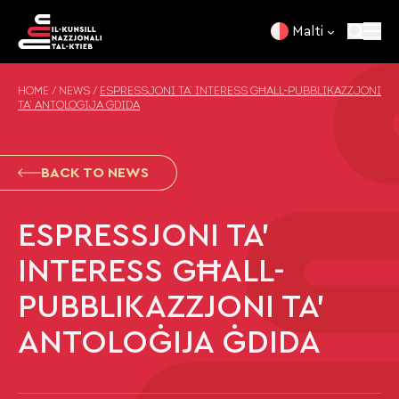
Skip to content
Malti
HOME
/
NEWS
/
ESPRESSJONI TA’ INTERESS GĦALL-PUBBLIKAZZJONI
TA’ ANTOLOĠIJA ĠDIDA
BACK TO NEWS
ESPRESSJONI TA’
INTERESS GĦALL-
PUBBLIKAZZJONI TA’
ANTOLOĠIJA ĠDIDA