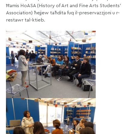
Ħamis HoASA (History of Art and Fine Arts Students’
Association) ħejjew taħdita fuq il-preservazzjoni u r-
restawr tal-ktieb.