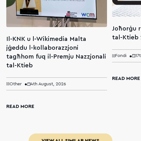
Joħorġu r
tal-Ktieb
Il-KNK u l-Wikimedia Malta
jġeddu l-kollaborazzjoni
tagħhom fuq il-Premju Nazzjonali
Fondi
17
tal-Ktieb
READ MORE
Other
4th August, 2026
READ MORE
VIEW ALL SIMILAR NEWS