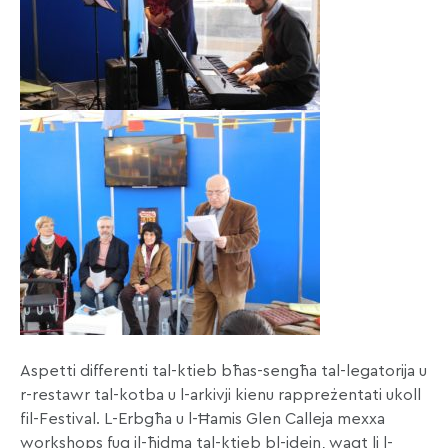
Aspetti differenti tal-ktieb bħas-sengħa tal-legatorija u
r-restawr tal-kotba u l-arkivji kienu rappreżentati ukoll
fil-Festival. L-Erbgħa u l-Ħamis Glen Calleja mexxa
workshops fuq il-ħidma tal-ktieb bl-idejn, waqt li l-