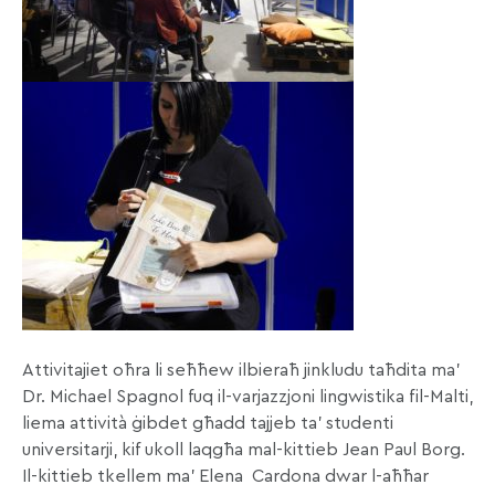
Attivitajiet oħra li seħħew ilbieraħ jinkludu taħdita ma’
Dr. Michael Spagnol fuq il-varjazzjoni lingwistika fil-Malti,
liema attività ġibdet għadd tajjeb ta’ studenti
universitarji, kif ukoll laqgħa mal-kittieb Jean Paul Borg.
Il-kittieb tkellem ma’ Elena Cardona dwar l-aħħar