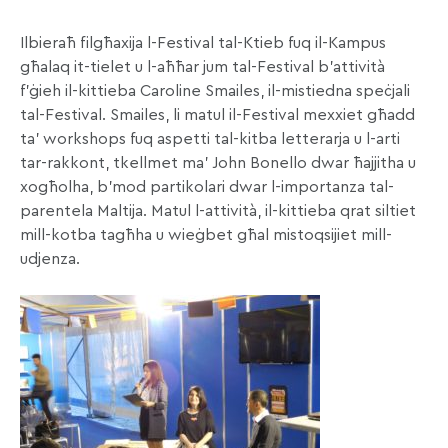
Ilbieraħ filgħaxija l-Festival tal-Ktieb fuq il-Kampus
għalaq it-tielet u l-aħħar jum tal-Festival b’attività
f’ġieh il-kittieba Caroline Smailes, il-mistiedna speċjali
tal-Festival. Smailes, li matul il-Festival mexxiet għadd
ta’ workshops fuq aspetti tal-kitba letterarja u l-arti
tar-rakkont, tkellmet ma’ John Bonello dwar ħajjitha u
xogħolha, b’mod partikolari dwar l-importanza tal-
parentela Maltija. Matul l-attività, il-kittieba qrat siltiet
mill-kotba tagħha u wieġbet għal mistoqsijiet mill-
udjenza.