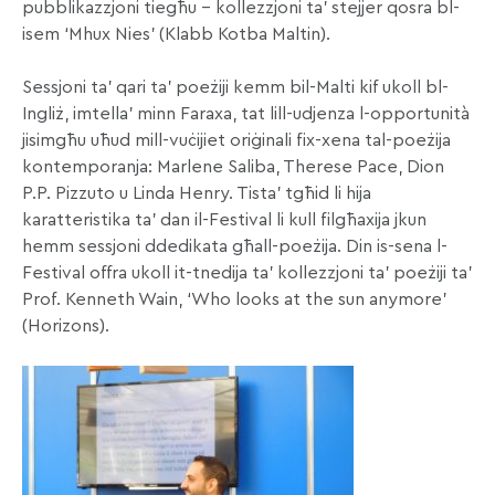
pubblikazzjoni tiegħu – kollezzjoni ta’ stejjer qosra bl-
isem ‘Mhux Nies’ (Klabb Kotba Maltin).
Sessjoni ta’ qari ta’ poeżiji kemm bil-Malti kif ukoll bl-
Ingliż, imtella’ minn Faraxa, tat lill-udjenza l-opportunità
jisimgħu uħud mill-vuċijiet oriġinali fix-xena tal-poeżija
kontemporanja: Marlene Saliba, Therese Pace, Dion
P.P. Pizzuto u Linda Henry. Tista’ tgħid li hija
karatteristika ta’ dan il-Festival li kull filgħaxija jkun
hemm sessjoni ddedikata għall-poeżija. Din is-sena l-
Festival offra ukoll it-tnedija ta’ kollezzjoni ta’ poeżiji ta’
Prof. Kenneth Wain, ‘Who looks at the sun anymore’
(Horizons).