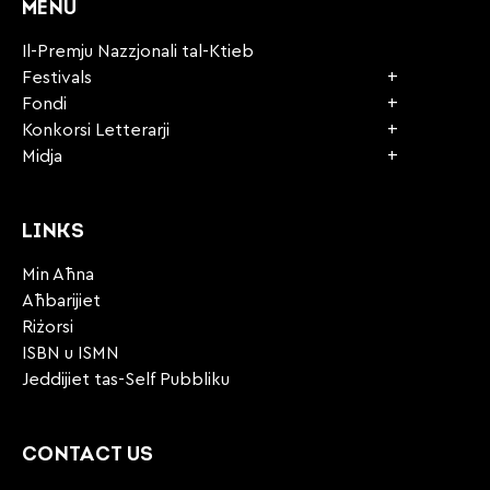
MENU
Il-Premju Nazzjonali tal-Ktieb
Festivals
Fondi
Konkorsi Letterarji
Midja
LINKS
Min Aħna
Aħbarijiet
Riżorsi
ISBN u ISMN
Jeddijiet tas-Self Pubbliku
CONTACT US