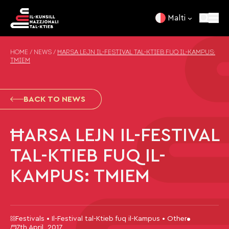
Skip to content
Malti
HOME
/
NEWS
/
ĦARSA LEJN IL-FESTIVAL TAL-KTIEB FUQ IL-KAMPUS:
TMIEM
BACK TO NEWS
ĦARSA LEJN IL-FESTIVAL
TAL-KTIEB FUQ IL-
KAMPUS: TMIEM
Festivals • Il-Festival tal-Ktieb fuq il-Kampus • Other
7th April, 2017