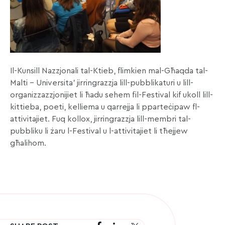
Il-Kunsill Nazzjonali tal-Ktieb, flimkien mal-Għaqda tal-
Malti – Universita’ jirringrazzja lill-pubblikaturi u lill-
organizzazzjonijiet li ħadu sehem fil-Festival kif ukoll lill-
kittieba, poeti, kelliema u qarrejja li pparteċipaw fl-
attivitajiet. Fuq kollox, jirringrazzja lill-membri tal-
pubbliku li żaru l-Festival u l-attivitajiet li tħejjew
għalihom.