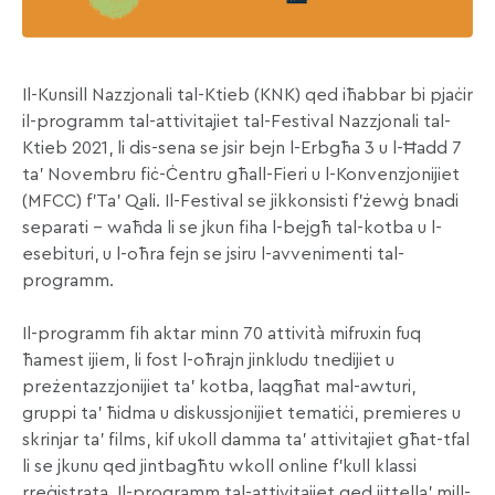
Il-Kunsill Nazzjonali tal-Ktieb (KNK) qed iħabbar bi pjaċir
il-programm tal-attivitajiet tal-Festival Nazzjonali tal-
Ktieb 2021, li dis-sena se jsir bejn l-Erbgħa 3 u l-Ħadd 7
ta’ Novembru fiċ-Ċentru għall-Fieri u l-Konvenzjonijiet
(MFCC) f’Ta’ Qali. Il-Festival se jikkonsisti f’żewġ bnadi
separati – waħda li se jkun fiha l-bejgħ tal-kotba u l-
esebituri, u l-oħra fejn se jsiru l-avvenimenti tal-
programm.
Il-programm fih aktar minn 70 attività mifruxin fuq
ħamest ijiem, li fost l-oħrajn jinkludu tnedijiet u
preżentazzjonijiet ta’ kotba, laqgħat mal-awturi,
gruppi ta’ ħidma u diskussjonijiet tematiċi, premieres u
skrinjar ta’ films, kif ukoll damma ta’ attivitajiet għat-tfal
li se jkunu qed jintbagħtu wkoll online f’kull klassi
rreġistrata. Il-programm tal-attivitajiet qed jittella’ mill-