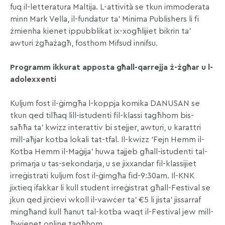
fuq il-letteratura Maltija. L-attività se tkun immoderata
minn Mark Vella, il-fundatur ta’ Minima Publishers li fi
żmienha kienet ippubblikat ix-xogħlijiet bikrin ta’
awturi żgħażagħ, fosthom Mifsud innifsu.
Programm ikkurat apposta għall-qarrejja ż-żgħar u l-
adolexxenti
Kuljum fost il-ġimgħa l-koppja komika DANUSAN se
tkun qed tilħaq lill-istudenti fil-klassi tagħhom bis-
saħħa ta’ kwizz interattiv bi stejjer, awturi, u karattri
mill-aħjar kotba lokali tat-tfal. Il-kwizz ‘Fejn Hemm il-
Kotba Hemm il-Maġija’ huwa tajjeb għall-istudenti tal-
primarja u tas-sekondarja, u se jixxandar fil-klassijiet
irreġistrati kuljum fost il-ġimgħa fid-9:30am. Il-KNK
jixtieq ifakkar li kull student irreġistrat għall-Festival se
jkun qed jirċievi wkoll il-vawċer ta’ €5 li jista’ jissarraf
mingħand kull ħanut tal-kotba waqt il-Festival jew mill-
ħwienet online tagħhom.