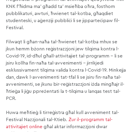
KNK f’ħidma ma’ għadd ta’ msieħba oħra, fosthom
pubblikaturi, awturi, ħwienet tal-kotba, għaqdiet
studenteski, u aġenziji pubbliċi li se jipparteċipaw fil-
Festival.
Filwaqt li għan-naħa tal-ħwienet tal-kotba mhux se
jkun hemm bżonn reġistrazzjoni jew tilqima kontra l-
Covid-19, id-dħul għall-attivitajiet tal-programm – li se
jsiru kollha fin-naħa tal-avvenimenti – jirrikjedi
esklussivament tilqima valida kontra l-Covid-19. Minkejja
dan, dawk l-avvenimenti tat-tfal li se jsiru fin-naħa tal-
avvenimenti, se jkunu bir-reġistrazzjoni iżda mingħajr il-
ħtieġa li jiġu ppreżentati la t-tilqima u lanqas test tal-
PCR.
Huwa meħtieġ li tirreġistra għal kull avveniment tal-
Festival Nazzjonali tal-Ktieb.
Żur il-programm tal-
attivitajiet online
għal aktar informazzjoni dwar