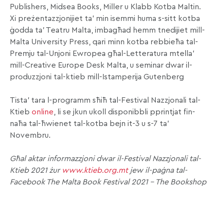
Publishers, Midsea Books, Miller u Klabb Kotba Maltin.
Xi preżentazzjonijiet ta’ min isemmi huma s-sitt kotba
ġodda ta’ Teatru Malta, imbagħad hemm tnedijiet mill-
Malta University Press, qari minn kotba rebbieħa tal-
Premju tal-Unjoni Ewropea għal-Letteratura mtella’
mill-Creative Europe Desk Malta, u seminar dwar il-
produzzjoni tal-ktieb mill-Istamperija Gutenberg
Tista’ tara l-programm sħiħ tal-Festival Nazzjonali tal-
Ktieb
online
, li se jkun ukoll disponibbli pprintjat fin-
naħa tal-ħwienet tal-kotba bejn it-3 u s-7 ta’
Novembru.
Għal aktar informazzjoni dwar il-Festival Nazzjonali tal-
Ktieb 2021 żur
www.ktieb.org.mt
jew il-paġna tal-
Facebook The Malta Book Festival 2021 – The Bookshop