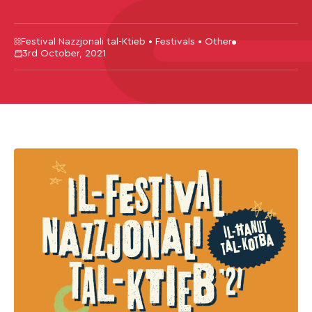
Festival Nazzjonali tal-Ktieb • Festivals • Other
3rd October, 2021