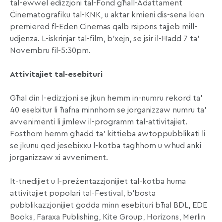
tal-ewwel edizzjoni tal-Fond għall-Adattament
Ċinematografiku tal-KNK, u aktar kmieni dis-sena kien
premiered fl-Eden Cinemas qalb rsipons tajjeb mill-
udjenza. L-iskrinjar tal-film, b’xejn, se jsir il-Ħadd 7 ta’
Novembru fil-5:30pm.
Attivitajiet tal-esebituri
Għal din l-edizzjoni se jkun hemm in-numru rekord ta’
40 esebitur li ħafna minnhom se jorganizzaw numru ta’
avvenimenti li jimlew il-programm tal-attivitajiet.
Fosthom hemm għadd ta’ kittieba awtoppubblikati li
se jkunu qed jesebixxu l-kotba tagħhom u wħud anki
jorganizzaw xi avveniment.
It-tnedijiet u l-preżentazzjonijiet tal-kotba huma
attivitajiet popolari tal-Festival, b’bosta
pubblikazzjonijiet ġodda minn esebituri bħal BDL, EDE
Books, Faraxa Publishing, Kite Group, Horizons, Merlin