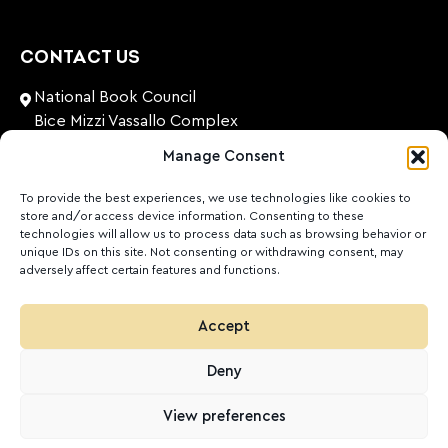
CONTACT US
National Book Council
Bice Mizzi Vassallo Complex
Arnheim Road
Manage Consent
Pembroke, PBK 1776
Malta
To provide the best experiences, we use technologies like cookies to
store and/or access device information. Consenting to these
+356 27131574
technologies will allow us to process data such as browsing behavior or
unique IDs on this site. Not consenting or withdrawing consent, may
adversely affect certain features and functions.
nationalbookcouncil@gov.mt
FOLLOW US
Accept
Facebook
Instagram
LinkedIn
Youtube
Deny
©
2026
Ktieb.org.mt
Politika ta’ Privatezza
Cookies
View preferences
POWERED BY