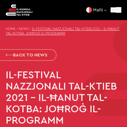
Skip to content
Malti
HOME
/
NEWS
/
IL-FESTIVAL NAZZJONALI TAL-KTIEB 2021 – IL-ĦANUT
TAL-KOTBA: JOĦROĠ IL-PROGRAMM
BACK TO NEWS
IL-FESTIVAL
NAZZJONALI TAL-KTIEB
2021 – IL-ĦANUT TAL-
KOTBA: JOĦROĠ IL-
PROGRAMM