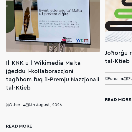
Joħorġu r
tal-Ktieb
Il-KNK u l-Wikimedia Malta
jġeddu l-kollaborazzjoni
tagħhom fuq il-Premju Nazzjonali
Fondi
17
tal-Ktieb
READ MORE
Other
4th August, 2026
READ MORE