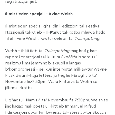
reġistrazzjonijiet.
Il-mistieden speċjali – Irvine Welsh
Il-mistieden speċjali għal din l-edizzjoni tal-Festival
Nazzjonali tal-Ktieb – Il-Ħanut tal-Kotba mhuwa ħadd
ħlief Irvine Welsh, l-awtur ċelebri ta’
Trainspotting
.
Welsh – il-kittieb ta’
Trainspotting
magħruf għar-
rappreżentazzjoni tal-kultura Skoċċiża b’sens ta’
realiżmu li ma jemminx bi skrupli u lanqas
b’kompromessi – se jkun intervistat mill-awtur Wayne
Flask dwar il-ħajja letterarja tiegħu l-Erbgħa 3 ta’
Novembru fis-7:30pm. Wara l-intervista Welsh se
jiffirma l-kotba.
L-għada, il-Ħamis 4 ta’ Novembru fis-7:30pm, Welsh se
jingħaqad mal-poeta u l-kittieb Immanuel Mifsud
f’diskussjoni dwar l-influwenza tal-istess awtur Skoċċiż