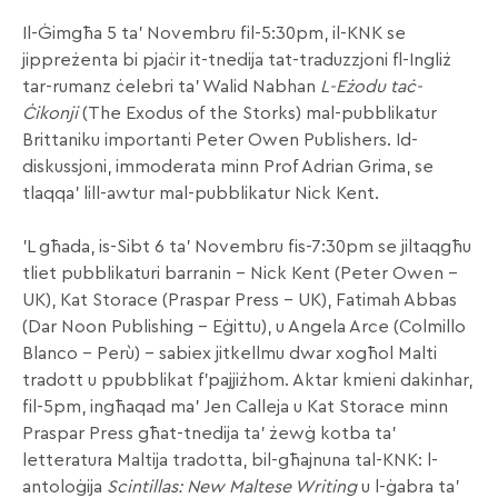
Il-Ġimgħa 5 ta’ Novembru fil-5:30pm, il-KNK se
jippreżenta bi pjaċir it-tnedija tat-traduzzjoni fl-Ingliż
tar-rumanz ċelebri ta’ Walid Nabhan
L-Eżodu taċ-
Ċikonji
(The Exodus of the Storks) mal-pubblikatur
Brittaniku importanti Peter Owen Publishers. Id-
diskussjoni, immoderata minn Prof Adrian Grima, se
tlaqqa’ lill-awtur mal-pubblikatur Nick Kent.
’L għada, is-Sibt 6 ta’ Novembru fis-7:30pm se jiltaqgħu
tliet pubblikaturi barranin – Nick Kent (Peter Owen –
UK), Kat Storace (Praspar Press – UK), Fatimah Abbas
(Dar Noon Publishing – Eġittu), u Angela Arce (Colmillo
Blanco – Perù) – sabiex jitkellmu dwar xogħol Malti
tradott u ppubblikat f’pajjiżhom. Aktar kmieni dakinhar,
fil-5pm, ingħaqad ma’ Jen Calleja u Kat Storace minn
Praspar Press għat-tnedija ta’ żewġ kotba ta’
letteratura Maltija tradotta, bil-għajnuna tal-KNK: l-
antoloġija
Scintillas: New Maltese Writing
u l-ġabra ta’