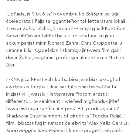
‘L għada, is-Sibt 6 ta’ Novembru fid-8:45pm se tiġi
ċċelebrata l-ħajja ta’ ġgant ieħor tal-letteratura lokali –
Trevor Żahra. Żahra, li rebaħ il-Premju għall-Kontribut
Siewi fil-Qasam tal-Kotba u l-Letteratura, se jkun
akkumpanjat minn Richard Żahra, Chris Gruppetta, u
Leanne Ellul. Qabel dan l-skambju jintwera film qasir
dwar Żahra, magħmul professjonalment minn Motion
Blur.
Il-KNK juża l-Festival ukoll sabiex jesebixxi x-xogħol
awdjoviżiv tiegħu li jkun sar tul is-snin bis-saħħa ta’
inizjattivi li jwasslu l-letteratura f’forom artistiċi
differenti. L-avveniment li wieħed m’għandux jitlef
huwa l-iskrinjar tal-film A Vipers’ Pit, produzzjoni ta’
Shadeena Entertainment bl-iskript ta’ Teodor Reljić. Il-
film, ibbażat fuq ir-rumanz ċelebri ta’ Alex Vella Gera
Is-
Sriep Reġgħu Saru Velenużi,
kien il-proġett rebbieħ