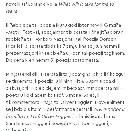
novelli ta’ Loranne Vella
What will it take for me to
leave
.
Il-ħabbieba tal-poeżija jkunu qed jistennew il-Ġimgħa
waqt il-Festival, speċjalment is-serata li fiha jitħabbru r-
rebbieħa tal-Konkors Nazzjonali tal-Poeżija Doreen
Micallef. Is-serata tibda fis-7pm, u fiha se jkun hemm il-
preżentazzjoni lir-rebbieħa u l-qari tal-poeżiji tagħhom.
Dis-sena kien hemm 51 poeżija sottomessa.
Min jattendi dik is-serata jista’ jibqa’ għal oħra li fiha żgur
se tissemma’ l-poeżija, u lil hinn. Fit-8:30pm tibda d-
diskussjoni ‘Il-bieb dejjem imbexxaq’, immoderata mill-
poeta u l-akkademika Prof. Simone Galea, li
tikkommemora l-ħajja ta’ Oliver Friggieri. L-avveniment
se jibda b’silta mill-performance teatrali
249: Il-Kobor u
l-Umiltà ta’ Prof. Oliver Friggieri
, u l-mistiedna huma
Sara Brincat Friggieri, Joseph Mizzi, Joe Friggieri, u
Gabriel Lia.