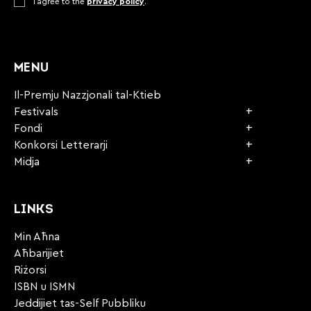
Consent
I agree to the
*
privacy policy
.
CAPTCHA
MENU
Il-Premju Nazzjonali tal-Ktieb
Festivals
Fondi
Konkorsi Letterarji
Midja
LINKS
Min Aħna
Aħbarijiet
Riżorsi
ISBN u ISMN
Jeddijiet tas-Self Pubbliku