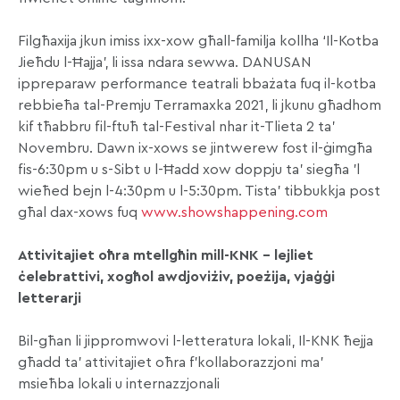
Filgħaxija jkun imiss ixx-xow għall-familja kollha ‘Il-Kotba
Jieħdu l-Ħajja’, li issa ndara sewwa. DANUSAN
ippreparaw performance teatrali bbażata fuq il-kotba
rebbieħa tal-Premju Terramaxka 2021, li jkunu għadhom
kif tħabbru fil-ftuħ tal-Festival nhar it-Tlieta 2 ta’
Novembru. Dawn ix-xows se jintwerew fost il-ġimgħa
fis-6:30pm u s-Sibt u l-Ħadd xow doppju ta’ siegħa ’l
wieħed bejn l-4:30pm u l-5:30pm. Tista’ tibbukkja post
għal dax-xows fuq
www.showshappening.com
Attivitajiet oħra mtellgħin mill-KNK – lejliet
ċelebrattivi, xogħol awdjoviżiv, poeżija, vjaġġi
letterarji
Bil-għan li jippromwovi l-letteratura lokali, Il-KNK ħejja
għadd ta’ attivitajiet oħra f’kollaborazzjoni ma’
msieħba lokali u internazzjonali