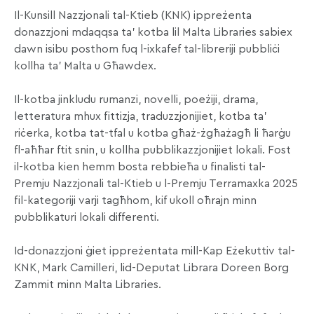
Il-Kunsill Nazzjonali tal-Ktieb (KNK) ippreżenta
donazzjoni mdaqqsa ta’ kotba lil Malta Libraries sabiex
dawn isibu posthom fuq l-ixkafef tal-libreriji pubbliċi
kollha ta’ Malta u Għawdex.
Il-kotba jinkludu rumanzi, novelli, poeżiji, drama,
letteratura mhux fittizja, traduzzjonijiet, kotba ta’
riċerka, kotba tat-tfal u kotba għaż-żgħażagħ li ħarġu
fl-aħħar ftit snin, u kollha pubblikazzjonijiet lokali. Fost
il-kotba kien hemm bosta rebbieħa u finalisti tal-
Premju Nazzjonali tal-Ktieb u l-Premju Terramaxka 2025
fil-kategoriji varji tagħhom, kif ukoll oħrajn minn
pubblikaturi lokali differenti.
Id-donazzjoni ġiet ippreżentata mill-Kap Eżekuttiv tal-
KNK, Mark Camilleri, lid-Deputat Librara Doreen Borg
Zammit minn Malta Libraries.