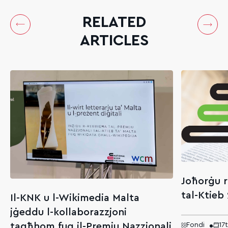
RELATED
ARTICLES
Joħorġu r
tal-Ktieb
Il-KNK u l-Wikimedia Malta
jġeddu l-kollaborazzjoni
tagħhom fuq il-Premju Nazzjonali
Fondi
17