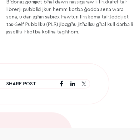
B’donazzjonijiet bħal dawn nassiguraw li fl-ixkafef tal-
libreriji pubbliċi jkun hemm kotba ġodda sena wara
sena, u dan jgħin sabiex l-awturi fl-iskema tal-Jeddijiet
tas-Self Pubbliku (PLR) jibqgħu jitħallsu għal kull darba li
jissellfu l-kotba kollha tagħhom.
SHARE POST