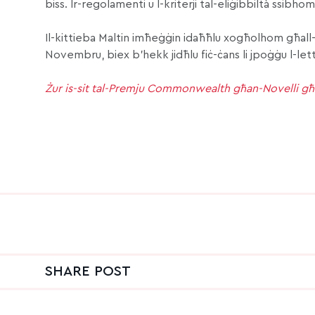
biss. Ir-regolamenti u l-kriterji tal-eliġibbiltà ssibho
Il-kittieba Maltin imħeġġin idaħħlu xogħolhom għal
Novembru, biex b’hekk jidħlu fiċ-ċans li jpoġġu l-lette
Żur is-sit tal-Premju Commonwealth għan-Novelli għa
SHARE POST