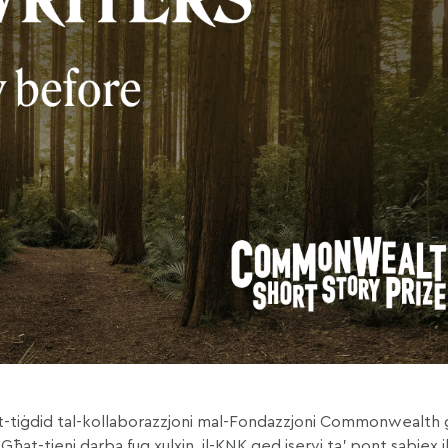
ir it-tiġdid tal-kollaborazzjoni mal-Fondazzjoni Commonwealth 
-tieni darba fuq xulxin, il-KNK qed iservi ta’ pont sabiex il