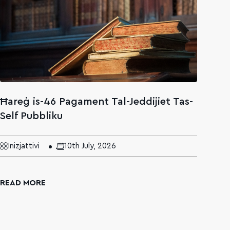
Ħareġ is-46 Pagament Tal-Jeddijiet Tas-
Il-
Self Pubbliku
int
Naz
Inizjattivi
10th July, 2026
Fe
READ MORE
REA