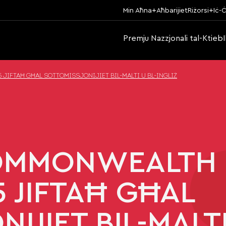
Min Aħna
Aħbarijiet
Riżorsi
Iċ-Ċ
Premju Nazzjonali tal-Ktieb
JIFTAĦ GĦAL SOTTOMISSJONIJIET BIL-MALTI U BL-INGLIŻ
COMMONWEALTH
5 JIFTAĦ GĦAL
IJIET BIL-MALTI