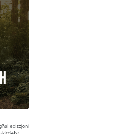
għal edizzjoni
-kittieba