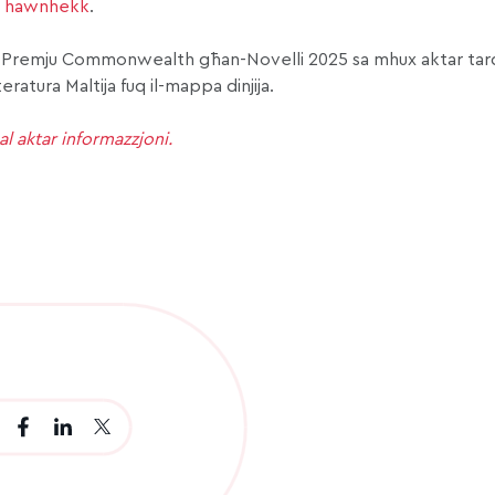
m
hawnhekk
.
l-Premju Commonwealth għan-Novelli 2025 sa mhux aktar tard 
ratura Maltija fuq il-mappa dinjija.
l aktar informazzjoni.