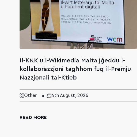
Il-KNK u l-Wikimedia Malta jġeddu l-
kollaborazzjoni tagħhom fuq il-Premju
Nazzjonali tal-Ktieb
Other
4th August, 2026
READ MORE