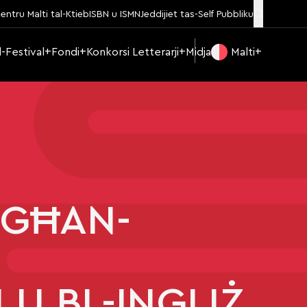
entru Malti tal-Ktieb
ISBN u ISMN
Jeddijiet tas-Self Pubbliku
Il-Festival
Fondi
Konkorsi Letterarji
Midja
Malti
 GĦAN-
 U BL-INGLIŻ