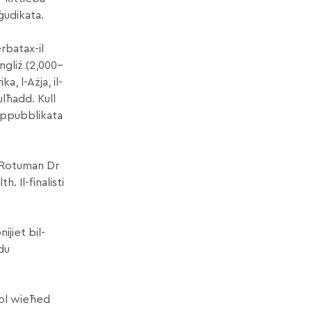
ġudikata.
erbatax-il
Ingliż (2,000–
, l-Ażja, il-
lħadd. Kull
 ippubblikata
u Rotuman Dr
 Il-finalisti
ijiet bil-
idu
għol wieħed