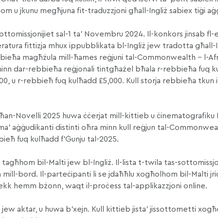
om u jkunu megħjuna fit-traduzzjoni għall-Ingliż sabiex tiġi aġ
sottomissjonijiet sal-1 ta’ Novembru 2024. Il-konkors jinsab fl-
eratura fittizja mhux ippubblikata bl-Ingliż jew tradotta għall-
ieħa magħżula mill-ħames reġjuni tal-Commonwealth – l-Afrika
inn dar-rebbieħa reġjonali tintgħażel bħala r-rebbieħa fuq ku
00, u r-rebbieħ fuq kulħadd £5,000. Kull storja rebbieħa tkun
an-Novelli 2025 huwa ċċerjat mill-kittieb u ċinematografik
a’ aġġudikanti distinti oħra minn kull reġjun tal-Commonwealth.
ebbieħ fuq kulħadd f’Ġunju tal-2025.
agħhom bil-Malti jew bl-Ingliż. Il-lista t-twila tas-sottomissjon
 mill-bord. Il-parteċipanti li se jdaħħlu xogħolhom bil-Malti jr
jekk hemm bżonn, waqt il-proċess tal-applikazzjoni online.
 jew aktar, u huwa b’xejn. Kull kittieb jista’ jissottometti xo