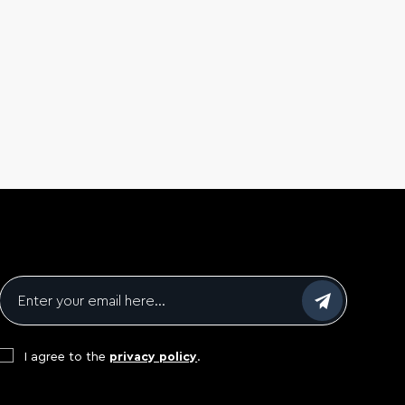
Email
*
Consent
*
I agree to the
privacy policy
.
CAPTCHA