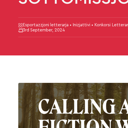
Esportazzjoni letterarja • Inizjattivi • Konkorsi Letterar
3rd September, 2024