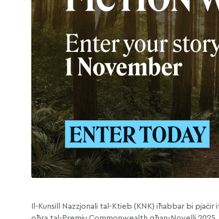
Il-Kunsill Nazzjonali tal-Ktieb (KNK) iħabbar bi pjaċ
oħra tal-Premju Commonwealth għan-Novelli 2025. Għat