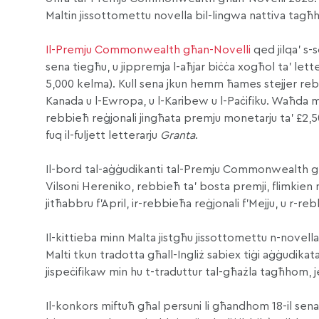
Maltin jissottomettu novella bil-lingwa nattiva tagħh
Il-Premju Commonwealth għan-Novelli
qed jilqa’ s-
sena tiegħu, u jippremja l-aħjar biċċa xogħol ta’ lett
5,000 kelma). Kull sena jkun hemm ħames stejjer rebb
Kanada u l-Ewropa, u l-Karibew u l-Paċifiku. Waħda m
rebbieħ reġjonali jingħata premju monetarju ta’ £2,5
fuq il-fuljett letterarju
Granta
.
Il-bord tal-aġġudikanti tal-Premju Commonwealth għ
Vilsoni Hereniko, rebbieħ ta’ bosta premji, flimkien m
jitħabbru f’April, ir-rebbieħa reġjonali f’Mejju, u r-r
Il-kittieba minn Malta jistgħu jissottomettu n-novella t
Malti tkun tradotta għall-Ingliż sabiex tiġi aġġudikata
jispeċifikaw min hu t-traduttur tal-għażla tagħhom, 
Il-konkors miftuħ għal persuni li għandhom 18-il sena