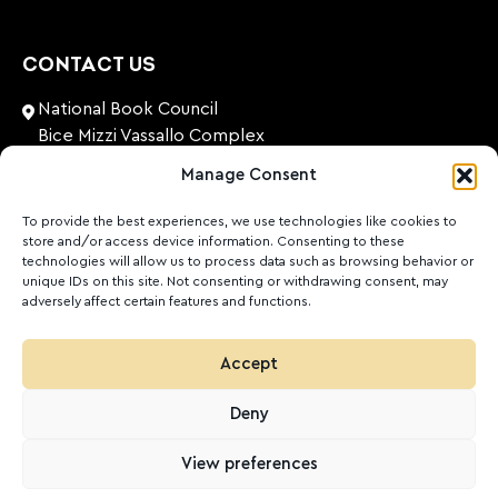
CONTACT US
National Book Council
Bice Mizzi Vassallo Complex
Arnheim Road
Manage Consent
Pembroke, PBK 1776
Malta
To provide the best experiences, we use technologies like cookies to
store and/or access device information. Consenting to these
+356 27131574
technologies will allow us to process data such as browsing behavior or
unique IDs on this site. Not consenting or withdrawing consent, may
adversely affect certain features and functions.
nationalbookcouncil@gov.mt
FOLLOW US
Accept
Facebook
Instagram
LinkedIn
Youtube
Deny
©
2026
Ktieb.org.mt
Politika ta’ Privatezza
Cookies
View preferences
POWERED BY