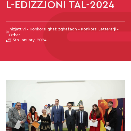
L-EDIZZJONI TAL-2024
Inizjattivi • Konkorsi għaż-żgħażagħ • Konkorsi Letterarji •
Other
13th January, 2024