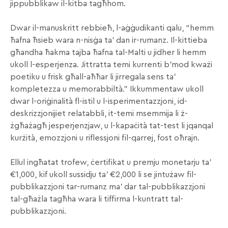
jippubblikaw il-kitba tagħhom.
Dwar il-manuskritt rebbieħ, l-aġġudikanti qalu, “hemm
ħafna ħsieb wara n-nisġa ta’ dan ir-rumanz. Il-kittieba
għandha ħakma tajba ħafna tal-Malti u jidher li hemm
ukoll l-esperjenza. Jittratta temi kurrenti b’mod kważi
poetiku u frisk għall-aħħar li jirregala sens ta’
kompletezza u memorabbiltà.” Ikkummentaw ukoll
dwar l-oriġinalità fl-istil u l-isperimentazzjoni, id-
deskrizzjonijiet relatabbli, it-temi msemmija li ż-
żgħażagħ jesperjenzjaw, u l-kapaċità tat-test li jqanqal
kurżità, emozzjoni u riflessjoni fil-qarrej, fost oħrajn.
Ellul ingħatat trofew, ċertifikat u premju monetarju ta’
€1,000, kif ukoll sussidju ta’ €2,000 li se jintużaw fil-
pubblikazzjoni tar-rumanz ma’ dar tal-pubblikazzjoni
tal-għażla tagħha wara li tiffirma l-kuntratt tal-
pubblikazzjoni.