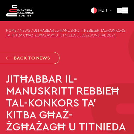
Skip to content
Malti
HOME
/
NEWS
/
JITĦABBAR IL-MANUSKRITT REBBIEĦ TAL-KONKORS
TA’ KITBA GĦAŻ-ŻGĦAŻAGĦ U TITNIEDA L-EDIZZJONI TAL-2024
BACK TO NEWS
JITĦABBAR IL-
MANUSKRITT REBBIEĦ
TAL-KONKORS TA’
KITBA GĦAŻ-
ŻGĦAŻAGĦ U TITNIEDA