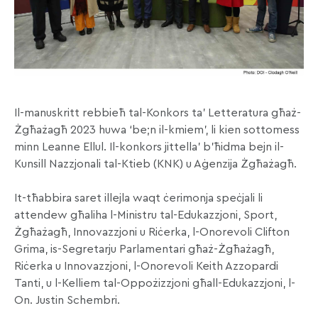
Il-manuskritt rebbieħ tal-Konkors ta’ Letteratura għaż-
Żgħażagħ 2023 huwa ‘be;n il-kmiem’, li kien sottomess
minn Leanne Ellul. Il-konkors jittella’ b’ħidma bejn il-
Kunsill Nazzjonali tal-Ktieb (KNK) u Aġenzija Żgħażagħ.
It-tħabbira saret illejla waqt ċerimonja speċjali li
attendew għaliha l-Ministru tal-Edukazzjoni, Sport,
Żgħażagħ, Innovazzjoni u Riċerka, l-Onorevoli Clifton
Grima, is-Segretarju Parlamentari għaż-Żgħażagħ,
Riċerka u Innovazzjoni, l-Onorevoli Keith Azzopardi
Tanti, u l-Kelliem tal-Oppożizzjoni għall-Edukazzjoni, l-
On. Justin Schembri.