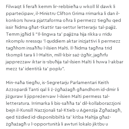
Filwaqt li feraħ kemm lir-rebbieħa u wkoll lil dawk li
pparteċipaw, il-Ministru Clifton Grima rrimarka li dan il-
konkors huwa pjattaforma oħra li permezz tiegħu qed
issir ħidma għat-tkattir tas-settur letterarju tal-pajjiż.
Temm jgħid li “Il-lingwa ta’ pajjiżna hija rikka u rridu
nkomplu nressqu ‘l quddiem aktar inizjattivi li permezz
tagħhom insaħħu l-ilsien Malti. Il-ħidma tagħna trid
tkompli tara li l-Maltin, mill-kbir saż-żgħir, jagħrfu
japprezzaw iktar is-sbuħija tal-ilsien Malti li huwa l-akbar
mezz ta’ identità ta’ poplu”.
Min-naħa tiegħu, is-Segretarju Parlamentari Keith
Azzopardi Tanti qal li ż-żgħażagħ għandhom id-dmir li
jiżguraw li jippreżervaw l-ilsien Malti permess tal-
letteratura. Irrimarka li bis-saħħa ta’ dil-kollaborazzjoni
bejn il-Kunsill Nazzjonali tal-Ktieb u Aġenzija Żgħażagħ,
qed tiżdied id-disponibbiltà ta’ kitba Maltija għaż-
żgħażagħ u l-opportunità li awturi lokalo jiktbu u