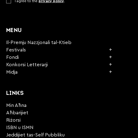
Consent
I agree to the
*
privacy policy
.
CAPTCHA
MENU
Il-Premju Nazzjonali tal-Ktieb
Festivals
Fondi
Konkorsi Letterarji
Midja
LINKS
Min Aħna
Aħbarijiet
Riżorsi
ISBN u ISMN
Jeddijiet tas-Self Pubbliku