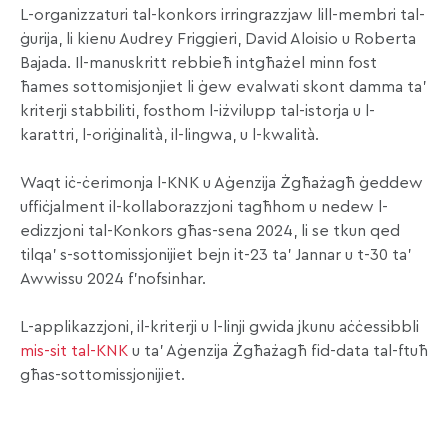
L-organizzaturi tal-konkors irringrazzjaw lill-membri tal-
ġurija, li kienu Audrey Friggieri, David Aloisio u Roberta
Bajada. Il-manuskritt rebbieħ intgħażel minn fost
ħames sottomisjonjiet li ġew evalwati skont damma ta’
kriterji stabbiliti, fosthom l-iżvilupp tal-istorja u l-
karattri, l-oriġinalità, il-lingwa, u l-kwalità.
Waqt iċ-ċerimonja l-KNK u Aġenzija Żgħażagħ ġeddew
uffiċjalment il-kollaborazzjoni tagħhom u nedew l-
edizzjoni tal-Konkors għas-sena 2024, li se tkun qed
tilqa’ s-sottomissjonijiet bejn it-23 ta’ Jannar u t-30 ta’
Awwissu 2024 f’nofsinhar.
L-applikazzjoni, il-kriterji u l-linji gwida jkunu aċċessibbli
mis-sit tal-KNK
u ta’ Aġenzija Żgħażagħ fid-data tal-ftuħ
għas-sottomissjonijiet.