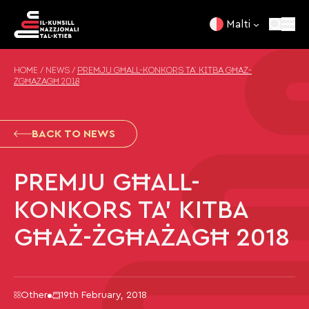
Skip to content
Malti
HOME
/
NEWS
/
PREMJU GĦALL-KONKORS TA’ KITBA GĦAŻ-
ŻGĦAŻAGĦ 2018
BACK TO NEWS
PREMJU GĦALL-
KONKORS TA’ KITBA
GĦAŻ-ŻGĦAŻAGĦ 2018
Other
19th February, 2018