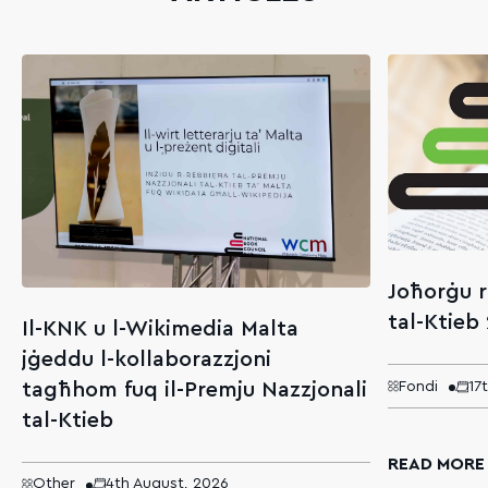
Joħorġu r
tal-Ktieb
Il-KNK u l-Wikimedia Malta
jġeddu l-kollaborazzjoni
tagħhom fuq il-Premju Nazzjonali
Fondi
17
tal-Ktieb
READ MORE
Other
4th August, 2026