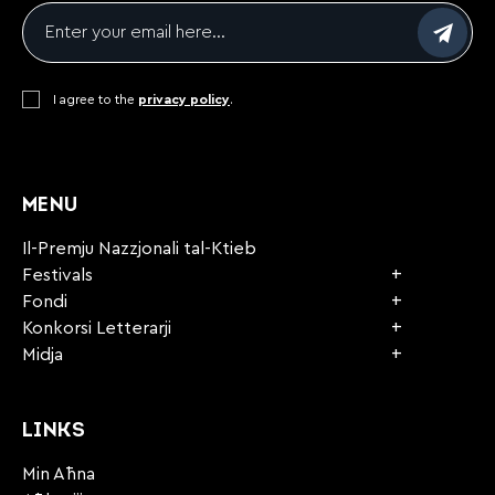
Email
*
Consent
I agree to the
*
privacy policy
.
CAPTCHA
MENU
Il-Premju Nazzjonali tal-Ktieb
Festivals
Fondi
Konkorsi Letterarji
Midja
LINKS
Min Aħna