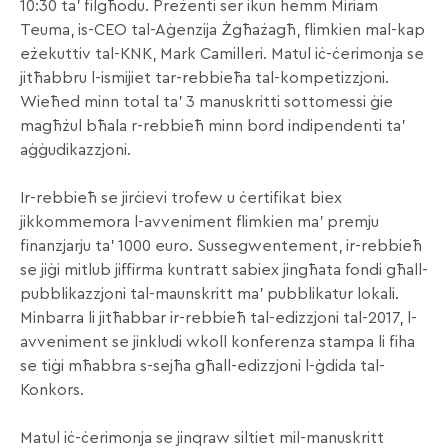
10:30 ta’ filgħodu. Preżenti ser ikun hemm Miriam
Teuma, is-CEO tal-Aġenzija Żgħażagħ, flimkien mal-kap
eżekuttiv tal-KNK, Mark Camilleri. Matul iċ-ċerimonja se
jitħabbru l-ismijiet tar-rebbieħa tal-kompetizzjoni.
Wieħed minn total ta’ 3 manuskritti sottomessi ġie
magħżul bħala r-rebbieħ minn bord indipendenti ta’
aġġudikazzjoni.
Ir-rebbieħ se jirċievi trofew u ċertifikat biex
jikkommemora l-avveniment flimkien ma’ premju
finanzjarju ta’ 1000 euro. Sussegwentement, ir-rebbieħ
se jiġi mitlub jiffirma kuntratt sabiex jingħata fondi għall-
pubblikazzjoni tal-maunskritt ma’ pubblikatur lokali.
Minbarra li jitħabbar ir-rebbieħ tal-edizzjoni tal-2017, l-
avveniment se jinkludi wkoll konferenza stampa li fiha
se tiġi mħabbra s-sejħa għall-edizzjoni l-ġdida tal-
Konkors.
Matul iċ-ċerimonja se jinqraw siltiet mil-manuskritt