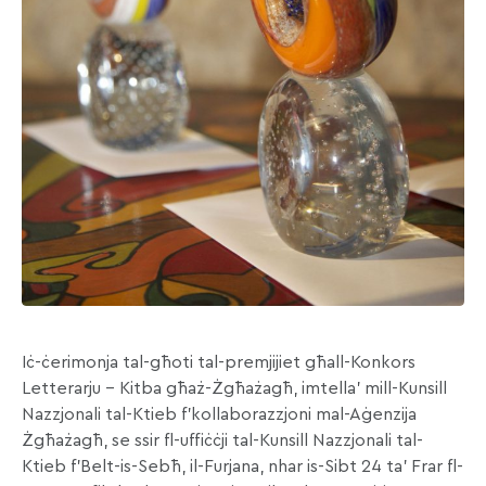
Iċ-ċerimonja tal-għoti tal-premjijiet għall-Konkors
Letterarju – Kitba għaż-Żgħażagħ, imtella’ mill-Kunsill
Nazzjonali tal-Ktieb f’kollaborazzjoni mal-Aġenzija
Żgħażagħ, se ssir fl-uffiċċji tal-Kunsill Nazzjonali tal-
Ktieb f’Belt-is-Sebħ, il-Furjana, nhar is-Sibt 24 ta’ Frar fl-