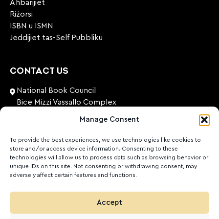
Aħbarijiet
Riżorsi
ISBN u ISMN
Jeddijiet tas-Self Pubbliku
CONTACT US
National Book Council
Bice Mizzi Vassallo Complex
Arnheim Road
Manage Consent
Pembroke, PBK 1776
Malta
To provide the best experiences, we use technologies like cookies to
store and/or access device information. Consenting to these
+356 27131574
technologies will allow us to process data such as browsing behavior or
unique IDs on this site. Not consenting or withdrawing consent, may
adversely affect certain features and functions.
nationalbookcouncil@gov.mt
FOLLOW US
Accept
Facebook
Instagram
LinkedIn
Youtube