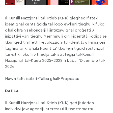
Il-Kunsill Nazzjonali tal-Ktieb (KNK) qiegħed ifittex
ideat għal xeħta ġdida tal-logo ewlieni tiegħu, kif ukoll
għal oħrajn sekondarji li jintużaw għal proġetti u
inizjattivi varji tiegħu.Nemmnu li din l-identità l-ġdida se
tkun qed tirrifletti l-evoluzzjoni tal-identità u l-missjoni
tagħna, anki bħala l-punt ta’ tluq lejn tiġdid sostanzjali
tas-sit kif ukoll it-tnedija tal-Istrateġija tal-Kunsill
Nazzjonali tal-Ktieb 2025-2028 fi ktiba f’Diċembru tal-
2024.
Hawn taħt issib it-Talba għall-Proposta:
DAĦLA
Il-Kunsill Nazzjonali tal-Ktieb (KNK) qed jistieden
individwi jew aġenziji interessati li jissottomettu