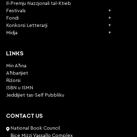
Il-Premju Nazzjonali tal-Ktieb
Festivals
Fondi
Konkorsi Letterarji
Midja
LINKS
Min Aħna
Aħbarijiet
Riżorsi
ISBN u ISMN
Jeddijiet tas-Self Pubbliku
CONTACT US
National Book Council
Bice Mizzi Vassallo Complex