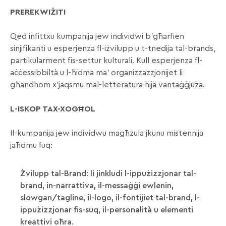
PREREKWIŻITI
Qed infittxu kumpanija jew individwi b’għarfien
sinjifikanti u esperjenza fl-iżvilupp u t-tnedija tal-brands,
partikularment fis-settur kulturali. Kull esperjenza fl-
aċċessibbiltà u l-ħidma ma’ organizzazzjonijet li
għandhom x’jaqsmu mal-letteratura hija vantaġġjuża.
L-ISKOP TAX-XOGĦOL
Il-kumpanija jew individwu magħżula jkunu mistennija
jaħdmu fuq:
Żvilupp tal-Brand: li jinkludi l-ippużizzjonar tal-
brand, in-narrattiva, il-messaġġi ewlenin,
slowgan/tagline, il-logo, il-fontijiet tal-brand, l-
ippużizzjonar fis-suq, il-personalità u elementi
kreattivi oħra.