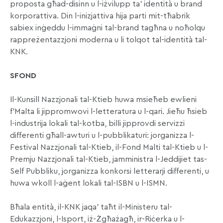
proposta għad-disinn u l-iżvilupp ta’ identità u brand
korporattiva. Din l-inizjattiva hija parti mit-tħabrik
sabiex inġeddu l-immaġni tal-brand tagħna u noħolqu
rappreżentazzjoni moderna u li tolqot tal-identità tal-
KNK.
SFOND
Il-Kunsill Nazzjonali tal-Ktieb huwa msieħeb ewlieni
f’Malta li jippromwovi l-letteratura u l-qari. Jieħu ħsieb
l-industrija lokali tal-kotba, billi jipprovdi servizzi
differenti għall-awturi u l-pubblikaturi: jorganizza l-
Festival Nazzjonali tal-Ktieb, il-Fond Malti tal-Ktieb u l-
Premju Nazzjonali tal-Ktieb, jamministra l-Jeddijiet tas-
Self Pubbliku, jorganizza konkorsi letterarji differenti, u
huwa wkoll l-aġent lokali tal-ISBN u l-ISMN.
Bħala entità, il-KNK jaqa’ taħt il-Ministeru tal-
Edukazzjoni, l-Isport, iż-Żgħażagħ, ir-Riċerka u l-