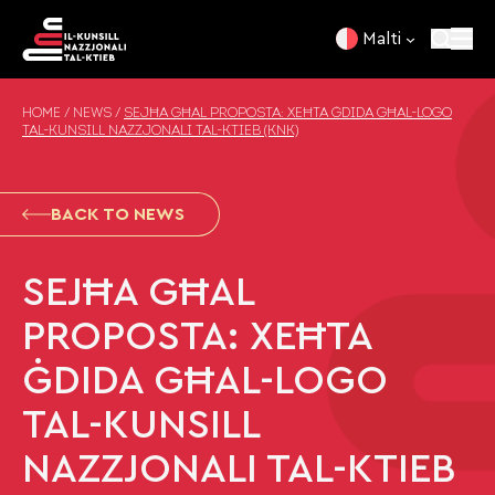
Skip to content
Malti
HOME
/
NEWS
/
SEJĦA GĦAL PROPOSTA: XEĦTA ĠDIDA GĦAL-LOGO
TAL-KUNSILL NAZZJONALI TAL-KTIEB (KNK)
BACK TO NEWS
SEJĦA GĦAL
PROPOSTA: XEĦTA
ĠDIDA GĦAL-LOGO
TAL-KUNSILL
NAZZJONALI TAL-KTIEB