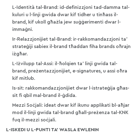
L-Identità tal-Brand: id-definizzjoni tad-damma tal-
kuluri u l-linji gwida dwar kif tidher u tinħass il-
brand, kif ukoll għażla jew suġġerimenti dwar l-
immaġni.
Ir-Relazzjonijiet tal-Brand: ir-rakkomandazzjoni ta’
strateġiji sabiex il-brand tħaddan fiha brands oħrajn
iżgħar.
L-Iżvilupp tal-Assi: il-ħolqien ta’ linji gwida tal-
brand, preżentazzjonijiet, e-signatures, u assi oħra
kif mitlub.
Is-sit: rakkomandazzjonijiet dwar l-istrateġija għas-
sit fi qbil mal-brand il-ġdida.
Mezzi Soċjali: ideat dwar kif ikunu applikati bl-aħjar
mod il-linji gwida tal-brand għall-preżenza tal-KNK
fuq il-mezzi soċjali.
L-ISKEDI U L-PUNTI TA’ WASLA EWLENIN