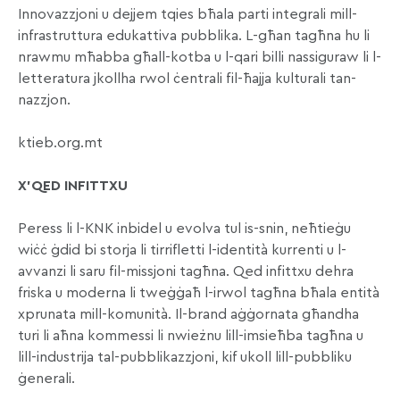
Innovazzjoni u dejjem tqies bħala parti integrali mill-
infrastruttura edukattiva pubblika. L-għan tagħna hu li
nrawmu mħabba għall-kotba u l-qari billi nassiguraw li l-
letteratura jkollha rwol ċentrali fil-ħajja kulturali tan-
nazzjon.
ktieb.org.mt
X
’QED INFITTXU
Peress li l-KNK inbidel u evolva tul is-snin, neħtieġu
wiċċ ġdid bi storja li tirrifletti l-identità kurrenti u l-
avvanzi li saru fil-missjoni tagħna. Qed infittxu dehra
friska u moderna li tweġġaħ l-irwol tagħna bħala entità
xprunata mill-komunità. Il-brand aġġornata għandha
turi li aħna kommessi li nwieżnu lill-imsieħba tagħna u
lill-industrija tal-pubblikazzjoni, kif ukoll lill-pubbliku
ġenerali.