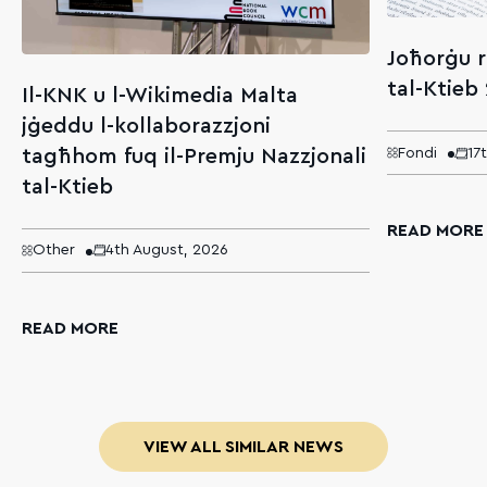
Joħorġu r
tal-Ktieb
Il-KNK u l-Wikimedia Malta
jġeddu l-kollaborazzjoni
tagħhom fuq il-Premju Nazzjonali
Fondi
17
tal-Ktieb
READ MORE
Other
4th August, 2026
READ MORE
VIEW ALL SIMILAR NEWS