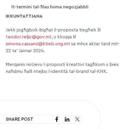
It-termini tal-ħlas huma negozjabbli
I
KKUNTATTJANA
Jekk jogħġbok ibgħat il-proposta tiegħek lil
teodor.reljic@gov.mt
, u kkopja lil
simona.cassano@ktieb.org.mt
sa mhux aktar tard mit-
22 ta’ Jannar 2024.
Ħerqanin nirċievu l-proposti kreattivi tagħkom u biex
naħdmu ħalli ntejbu l-identità tal-brand tal-KNK.
SHARE POST