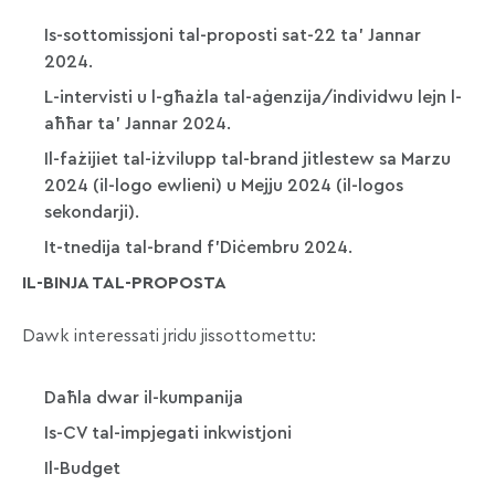
Is-sottomissjoni tal-proposti sat-22 ta’ Jannar
2024.
L-intervisti u l-għażla tal-aġenzija/individwu lejn l-
aħħar ta’ Jannar 2024.
Il-fażijiet tal-iżvilupp tal-brand jitlestew sa Marzu
2024 (il-logo ewlieni) u Mejju 2024 (il-logos
sekondarji).
It-tnedija tal-brand f’Diċembru 2024.
IL-BINJA TAL-PROPOSTA
Dawk interessati jridu jissottomettu:
Daħla dwar il-kumpanija
Is-CV tal-impjegati inkwistjoni
Il-Budget