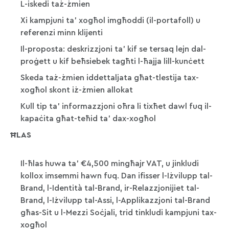
L-iskedi taż-żmien
Xi kampjuni ta’ xogħol imgħoddi (il-portafoll) u
referenzi minn klijenti
Il-proposta: deskrizzjoni ta’ kif se tersaq lejn dal-
proġett u kif beħsiebek tagħti l-ħajja lill-kunċett
Skeda taż-żmien iddettaljata għat-tlestija tax-
xogħol skont iż-żmien allokat
Kull tip ta’ informazzjoni oħra li tixħet dawl fuq il-
kapaċita għat-teħid ta’ dax-xogħol
ĦLAS
Il-ħlas huwa ta’ €4,500 mingħajr VAT, u jinkludi
kollox imsemmi hawn fuq. Dan ifisser l-Iżvilupp tal-
Brand, l-Identità tal-Brand, ir-Relazzjonijiet tal-
Brand, l-Iżvilupp tal-Assi, l-Applikazzjoni tal-Brand
għas-Sit u l-Mezzi Soċjali, trid tinkludi kampjuni tax-
xogħol