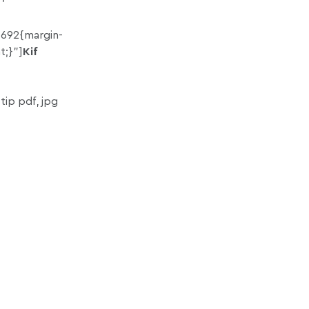
692{margin-
t;}”]
Kif
-tip pdf, jpg