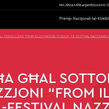
Min Aħna
Aħbarijiet
Riżorsi
Iċ-Ċ
Premju Nazzjonali tal-Ktieb
-ESEBIZZJONI “FROM ILLUSTRATION TO BOOK” FIL-FESTIVAL NAZZJONALI 
ĦA GĦAL SOTTOM
ZZJONI “FROM I
-FESTIVAL NAZZ