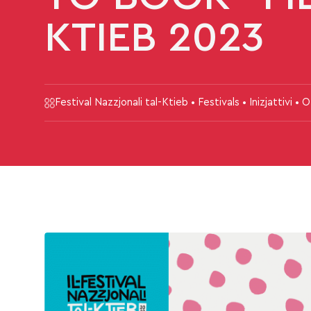
KTIEB 2023
Festival Nazzjonali tal-Ktieb • Festivals • Inizjattivi • 