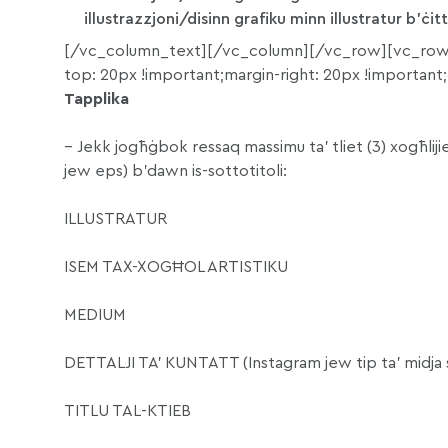
illustrazzjoni/disinn grafiku minn illustratur b’ċi
[/vc_column_text][/vc_column][/vc_row][vc_row
top: 20px !important;margin-right: 20px !important
Tapplika
– Jekk jogħġbok ressaq massimu ta’ tliet (3) xogħlijiet
jew eps) b’dawn is-sottotitoli:
ILLUSTRATUR
ISEM TAX-XOGĦOL ARTISTIKU
MEDIUM
DETTALJI TA’ KUNTATT (Instagram jew tip ta’ midja so
TITLU TAL-KTIEB