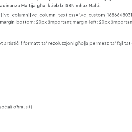
ttadinanza Maltija għal ktieb b’ISBN mhux Malti.
][vc_column][vc_column_text css=”.vc_custom_1686648031
;margin-bottom: 20px !important;margin-left: 20px !importan
 artistiċi f’formatt ta’ reżoluzzjoni għolja permezz ta’ fajl tat
ċjali oħra, sit)