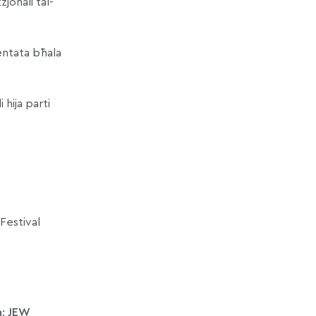
zjonali tal-
eżentata bħala
 hija parti
-Festival
nn; JEW