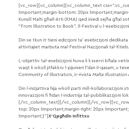
[vc_row][vc_column][vc_column_text css=”.vc_cus
!important;margin-bottom: 20px !important;margin-lef
Kunsill Malti għall-Arti (KMA) qed iniedi sejħa għal so
“From Illustration to Book”. Il-Festival u l-esebizzjoni
Din se tkun it-tieni edizzjoni ta’ esebizzjoni dedikata għ
attivitajiet marbuta mal-Festival Nazzjonali tal-Ktieb
L-objettiv tal-esebizzjoni huwa li li sservi bħala vetri
waqt li wkoll jitfakkru l-pijunieri f’dan il-qasam, u t
Community of Illustrators, ir-rivista
Malta Illustration
Din l-inizjattiva hija wkoll parti mill-kollaborazzjoni
innovazzjoni fi ħdan l-industrija tal-pubblikazzjoni loka
[/vc_column_text][/vc_column][/vc_row][vc_row
top: 20px !important;margin-right: 20px !important
!important;}”]
X’Qegħdin Infittxu