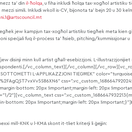
mezz ta’ din
il-ħolqa
, u fiha inkludi ħolqa tax-xogħol artistiku 
zi simili. Inkludi wkoll is-CV, bijonota ta’ bejn 20 u 30 kel
oni.1@artscouncil.mt
 tiegħek jew kampjun tax-xogħol artistiku tiegħek meta kien
zzjoni speċjali fuq il-proċess ta’ ħsieb, pitching/kummissjonar u
jew disinji minn kull artist għall-esebizzjoni. L-illustrazzjoniji
korrispondenti.[/vc_column_text][/vc_column][/vc_row][vc_r
SSOTTOMETTI L-APPLIKAZZJONI TIEGĦEK” color=”turquoise”
gle%2FAgQST7vxVv5S86XN6″ css=”.vc_custom_168664792024
;margin-bottom: 20px !important;margin-left: 20px !importan
”1/2″][vc_column_text css=”.vc_custom_1686647932213{m
in-bottom: 20px !important;margin-left: 20px !important;}”]
xi mill-KNK u l-KMA skont it-tliet kriterji li ġejjin: