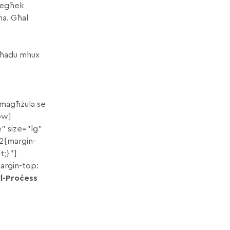
tiegħek
ma. Għal
 għadu mhux
et magħżula se
ow]
 size=”lg”
2{margin-
t;}”]
argin-top:
Il-Proċess