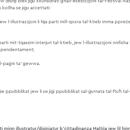
 disinji biex jiġu kkunsidrati għall-esebizzjoni tal-Festival Naz
kollha se jiġu aċċettati:
i, jew l-illustrazzjoni li hija parti mill-qoxra tal-ktieb imma ppr
ti mit-tqassim interjuri tal-ktieb, jew l-illustrazzjoni nnifisha li
ndipendentament;
tal-paġni ta’ ġewwa.
 ġie ppubblikat jew li se jiġi ppubblikat sal-ġurnata tal-ftuħ tal
ti minn illustratur/disinjatur b’ċittadinanza Maltija jew lil hi