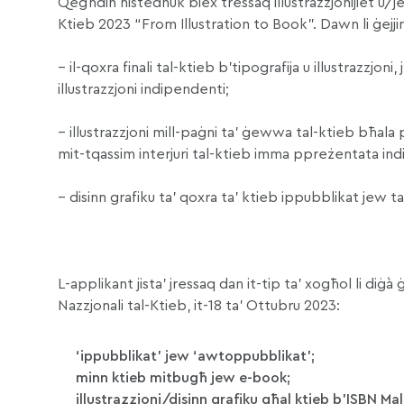
Qegħdin nistednuk biex tressaq illustrazzjonijiet u/jew
Ktieb 2023 “From Illustration to Book”. Dawn li ġejjin 
– il-qoxra finali tal-ktieb b’tipografija u illustrazzjon
illustrazzjoni indipendenti;
– illustrazzjoni mill-paġni ta’ ġewwa tal-ktieb bħala par
mit-tqassim interjuri tal-ktieb imma ppreżentata i
– disinn grafiku ta’ qoxra ta’ ktieb ippubblikat jew 
L-applikant jista’ jressaq dan it-tip ta’ xogħol li diġà
Nazzjonali tal-Ktieb, it-18 ta’ Ottubru 2023:
‘ippubblikat’ jew ‘awtoppubblikat’;
minn ktieb mitbugħ jew e-book;
illustrazzjoni/disinn grafiku għal ktieb b’ISBN Mal