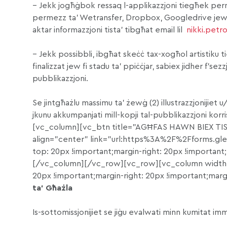
– Jekk jogħġbok ressaq l-applikazzjoni tiegħek per
permezz ta’ Wetransfer, Dropbox, Googledrive jew mez
aktar informazzjoni tista’ tibgħat email lil
nikki.petr
– Jekk possibbli, ibgħat skeċċ tax-xogħol artistiku
finalizzat jew fi stadu ta’ ppiċċjar, sabiex jidher f’se
pubblikazzjoni.
Se jintgħażlu massimu ta’ żewġ (2) illustrazzjonijiet u/
jkunu akkumpanjati mill-kopji tal-pubblikazzjoni 
[vc_column][vc_btn title=”AGĦFAS HAWN BIEX TI
align=”center” link=”url:https%3A%2F%2Fforms.
top: 20px !important;margin-right: 20px !important
[/vc_column][/vc_row][vc_row][vc_column width=
20px !important;margin-right: 20px !important;marg
ta’ Għażla
Is-sottomissjonijiet se jiġu evalwati minn kumitat immex