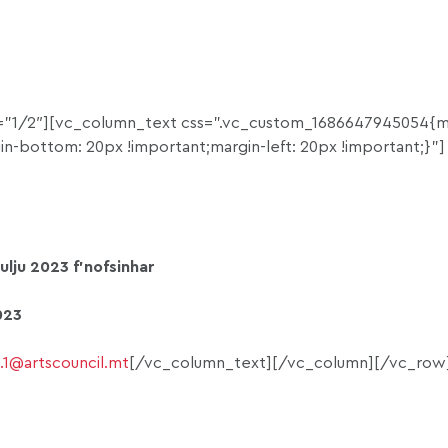
”1/2″][vc_column_text css=”.vc_custom_1686647945054{m
in-bottom: 20px !important;margin-left: 20px !important;}”]
 Lulju 2023 f’nofsinhar
023
i.1@artscouncil.mt
[/vc_column_text][/vc_column][/vc_row