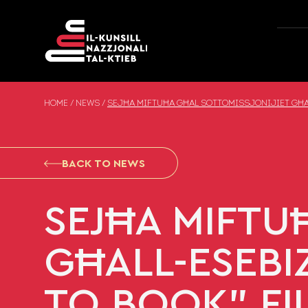
Skip to content
HOME
/
NEWS
/
SEJĦA MIFTUĦA GĦAL SOTTOMISSJONIJIET GĦALL
BACK TO NEWS
SEJĦA MIFTU
GĦALL-ESEBI
TO BOOK” FIL