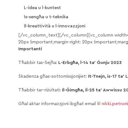
L-idea u l-kuntest
Is-sengħa u t-teknika
Il-kreattività u l-innovazzjoni
[/vc_column_text][/vc_column][vc_column width=
20px !important;margin-right: 20px !important;marg
Importanti
Tħabbir tas-Sejħa:
L-Erbgħa, l-14 ta’ Ġunju 2023
Skadenza għas-sottomissjonijiet:
It-Tnejn, is-17 ta’
Tħabbir tar-riżultati:
Il-Ġimgħa, il-25 ta’ Awwissu 2
Għal aktar informazzjoni ibgħat email lil
nikki.petron