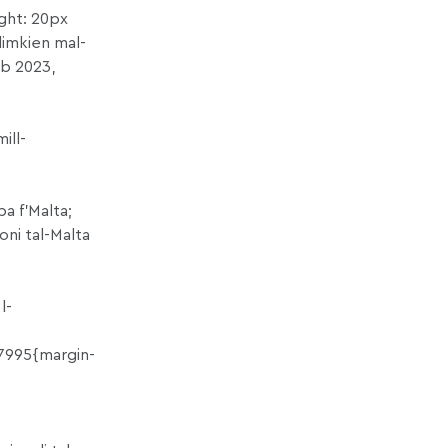
ght: 20px
limkien mal-
eb 2023,
ill-
ba f’Malta;
joni tal-Malta
l-
7995{margin-