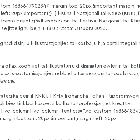
tom_1686647902847{margin-top: 20px !important;margin-ri
t: 20px !important;}”]Il-Kunsill Nazzjonali tal-Ktieb (KNK), f
ttomissjonijiet għall-esebizzjoni tal-Festival Nazzjonali tal-Kti
 se jittellgħu bejn it-18 u t-22 ta’ Ottubru 2023.
ad-disinji u l-illustrazzjonijiet tal-kotba, u hija parti integrali m
.
na għax-xogħlijiet tal-illustraturi u d-disinjaturi ewlenin tal-kot
esebixxi s-sottomissjonijiet rebbieħa tas-sezzjoni tal-pubblikazz
 Annual
.
 strateġika bejn il-KNK u l-KMA li għandha l-għan li tippromwovi 
li biex tinkludi l-aspetti kollha tal-professjonijiet kreattivi.
][vc_column][vc_column_text css=”.vc_custom_168664834
;margin-bottom: 20px !important;margin-left: 20px