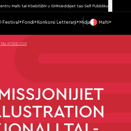
entru Malti tal-Ktieb
ISBN u ISMN
Jeddijiet tas-Self Pubbliku
Il-Festival
Fondi
Konkorsi Letterarji
Midja
Malti
TAL-KTIEB 2023
ISSJONIJIET
LLUSTRATION
JONALI TAL-