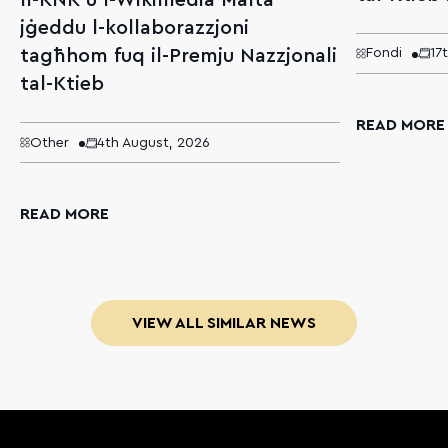
Il-KNK u l-Wikimedia Malta
jġeddu l-kollaborazzjoni
tagħhom fuq il-Premju Nazzjonali
Fondi
17
tal-Ktieb
READ MORE
Other
4th August, 2026
READ MORE
VIEW ALL SIMILAR NEWS