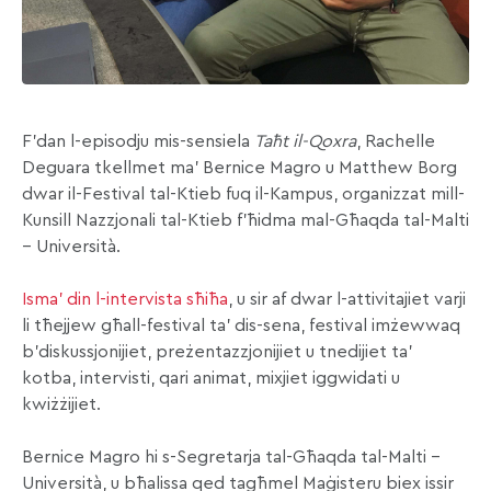
F’dan l-episodju mis-sensiela
Taħt il-Qoxra
, Rachelle
Deguara tkellmet ma’ Bernice Magro u Matthew Borg
dwar il-Festival tal-Ktieb fuq il-Kampus, organizzat mill-
Kunsill Nazzjonali tal-Ktieb f’ħidma mal-Għaqda tal-Malti
– Università.
Isma’ din l-intervista sħiħa
, u sir af dwar l-attivitajiet varji
li tħejjew għall-festival ta’ dis-sena, festival imżewwaq
b’diskussjonijiet, preżentazzjonijiet u tnedijiet ta’
kotba, intervisti, qari animat, mixjiet iggwidati u
kwiżżijiet.
Bernice Magro hi s-Segretarja tal-Għaqda tal-Malti –
Università, u bħalissa qed tagħmel Maġisteru biex issir