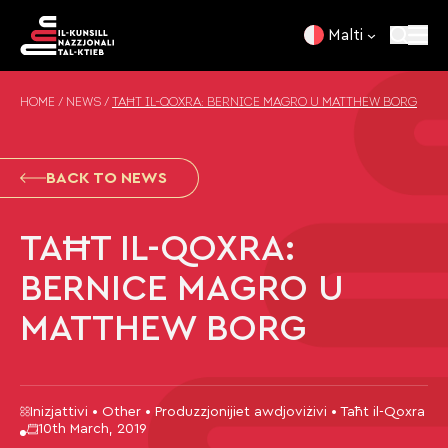
Skip to content
Malti
HOME
/
NEWS
/
TAĦT IL-QOXRA: BERNICE MAGRO U MATTHEW BORG
BACK TO NEWS
TAĦT IL-QOXRA:
BERNICE MAGRO U
MATTHEW BORG
Inizjattivi • Other • Produzzjonijiet awdjoviżivi • Taħt il-Qoxra
10th March, 2019