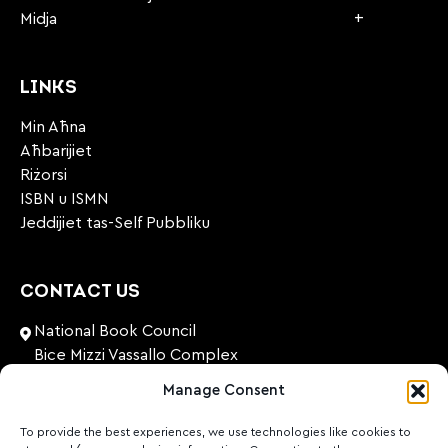
Midja
LINKS
Min Aħna
Aħbarijiet
Riżorsi
ISBN u ISMN
Jeddijiet tas-Self Pubbliku
CONTACT US
National Book Council
Bice Mizzi Vassallo Complex
Arnheim Road
Manage Consent
Pembroke, PBK 1776
Malta
To provide the best experiences, we use technologies like cookies to