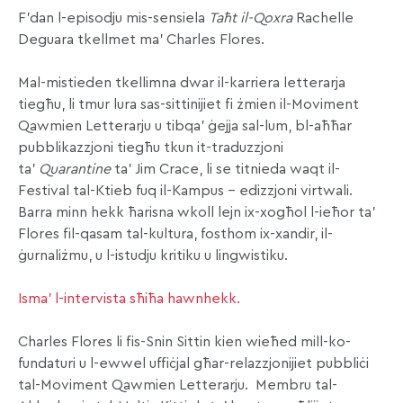
F’dan l-episodju mis-sensiela
Taħt il-Qoxra
Rachelle
Deguara tkellmet ma’ Charles Flores.
Mal-mistieden tkellimna dwar il-karriera letterarja
tiegħu, li tmur lura sas-sittinijiet fi żmien il-Moviment
Qawmien Letterarju u tibqa’ ġejja sal-lum, bl-aħħar
pubblikazzjoni tiegħu tkun it-traduzzjoni
ta’
Quarantine
ta’ Jim Crace, li se titnieda waqt il-
Festival tal-Ktieb fuq il-Kampus – edizzjoni virtwali.
Barra minn hekk ħarisna wkoll lejn ix-xogħol l-ieħor ta’
Flores fil-qasam tal-kultura, fosthom ix-xandir, il-
ġurnaliżmu, u l-istudju kritiku u lingwistiku.
Isma’ l-intervista sħiħa hawnhekk.
Charles Flores li fis-Snin Sittin kien wieħed mill-ko-
fundaturi u l-ewwel uffiċjal għar-relazzjonijiet pubbliċi
tal-Moviment Qawmien Letterarju. Membru tal-