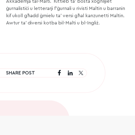
Akkademja tal-Malti. Kittieb ta’ bosta xogħlijiet
ġurnalistiċi u letterarji f’ġurnali u rivisti Maltin u barranin
kif ukoll għadd ġmielu ta’ versi għal kanzunetti Maltin.
Awtur ta’ diversi kotba bil-Malti u bl-Ingliż.
SHARE POST