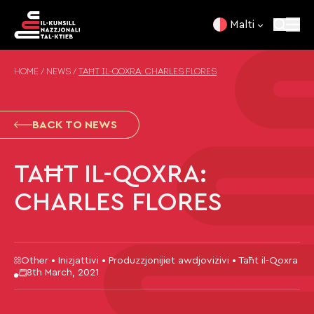
Skip to content
Malti
HOME
/
NEWS
/
TAĦT IL-QOXRA: CHARLES FLORES
BACK TO NEWS
TAĦT IL-QOXRA:
CHARLES FLORES
Other • Inizjattivi • Produzzjonijiet awdjoviżivi • Taħt il-Qoxra
8th March, 2021