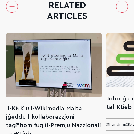
RELATED
ARTICLES
Joħorġu r
tal-Ktieb
Il-KNK u l-Wikimedia Malta
jġeddu l-kollaborazzjoni
tagħhom fuq il-Premju Nazzjonali
Fondi
17
tal-Ktieb