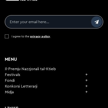
Email
*
Consent
I agree to the
*
privacy policy
.
CAPTCHA
MENU
Il-Premju Nazzjonali tal-Ktieb
Festivals
Fondi
Konkorsi Letterarji
Midja