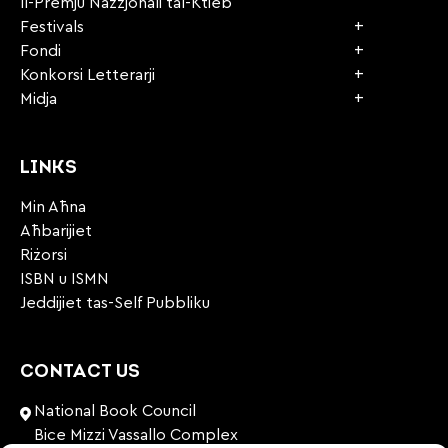
Il-Premju Nazzjonali tal-Ktieb
Festivals
Fondi
Konkorsi Letterarji
Midja
LINKS
Min Aħna
Aħbarijiet
Riżorsi
ISBN u ISMN
Jeddijiet tas-Self Pubbliku
CONTACT US
National Book Council
Bice Mizzi Vassallo Complex