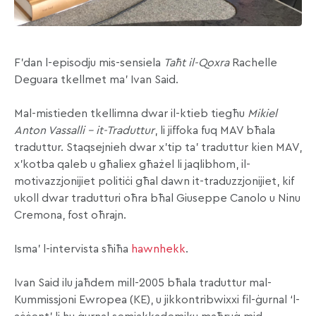
F’dan l-episodju mis-sensiela
Taħt il-Qoxra
Rachelle
Deguara tkellmet ma’ Ivan Said.
Mal-mistieden tkellimna dwar il-ktieb tiegħu
Mikiel
Anton Vassalli
– it-Traduttur
, li jiffoka fuq MAV bħala
traduttur. Staqsejnieh dwar x’tip ta’ traduttur kien MAV,
x’kotba qaleb u għaliex għażel li jaqlibhom, il-
motivazzjonijiet politiċi għal dawn it-traduzzjonijiet, kif
ukoll dwar tradutturi oħra bħal Giuseppe Canolo u Ninu
Cremona, fost oħrajn.
Isma’ l-intervista sħiħa
hawnhekk
.
Ivan Said ilu jaħdem mill-2005 bħala traduttur mal-
Kummissjoni Ewropea (KE), u jikkontribwixxi fil-ġurnal ‘l-