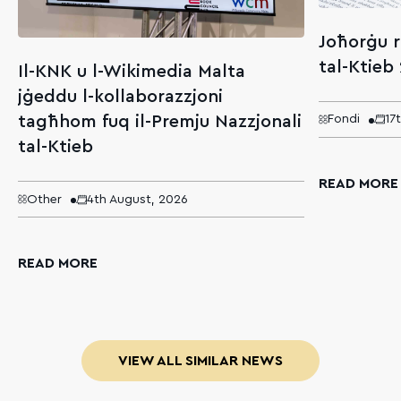
Joħorġu r
tal-Ktieb
Il-KNK u l-Wikimedia Malta
jġeddu l-kollaborazzjoni
tagħhom fuq il-Premju Nazzjonali
Fondi
17
tal-Ktieb
READ MORE
Other
4th August, 2026
READ MORE
VIEW ALL SIMILAR NEWS