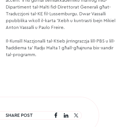
aċċent’ li hu ġurnal semiakkademiku maħruġ mid-
Dipartiment tal-Malti fid-Direttorat Ġenerali għat-
Traduzzjoni tal-KE fil-Lussemburgu. Dwar Vassalli
ppubblika wkoll il-karta ‘Xebh u kuntrasti bejn Mikiel
Anton Vassalli u Paulo Freire.
Il-Kunsill Nazzjonalli tal-Ktieb jirringrazzja lill-PBS u lill-
ħaddiema ta’ Radju Malta 1 għall-għajnuna bix-xandir
tal-programm.
SHARE POST