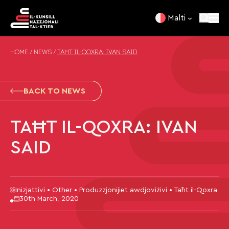
Skip to content
Malti
HOME
/
NEWS
/
TAĦT IL-QOXRA: IVAN SAID
BACK TO NEWS
TAĦT IL-QOXRA: IVAN
SAID
Inizjattivi • Other • Produzzjonijiet awdjoviżivi • Taħt il-Qoxra
30th March, 2020