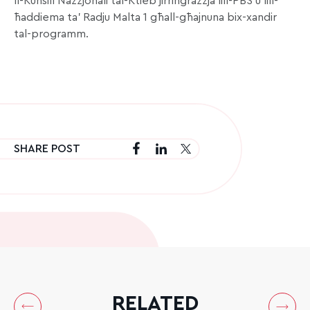
Il-Kunsill Nazzjonali tal-Ktieb jirringrazzja lill-PBS u lill-
ħaddiema ta’ Radju Malta 1 għall-għajnuna bix-xandir
tal-programm.
SHARE POST
RELATED