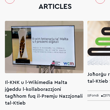
ARTICLES
Joħorġu r
tal-Ktieb
Il-KNK u l-Wikimedia Malta
jġeddu l-kollaborazzjoni
tagħhom fuq il-Premju Nazzjonali
Fondi
17
tal-Ktieb