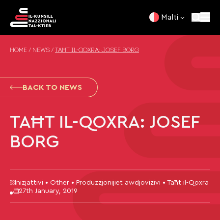
Skip to content
Malti
HOME
/
NEWS
/
TAĦT IL-QOXRA: JOSEF BORG
BACK TO NEWS
TAĦT IL-QOXRA: JOSEF
BORG
Inizjattivi • Other • Produzzjonijiet awdjoviżivi • Taħt il-Qoxra
27th January, 2019