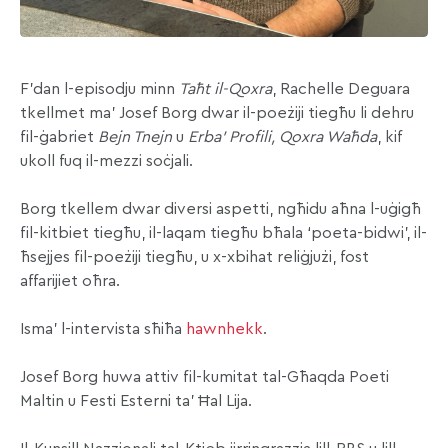
F’dan l-episodju minn
Taħt il-Qoxra
, Rachelle Deguara
tkellmet ma’ Josef Borg dwar il-poeżiji tiegħu li dehru
fil-ġabriet
Bejn Tnejn
u
Erba’ Profili, Qoxra Waħda
, kif
ukoll fuq il-mezzi soċjali.
Borg tkellem dwar diversi aspetti, ngħidu aħna l-uġigħ
fil-kitbiet tiegħu, il-laqam tiegħu bħala ‘poeta-bidwi’, il-
ħsejjes fil-poeżiji tiegħu, u x-xbihat reliġjużi, fost
affarijiet oħra.
Isma’ l-intervista sħiħa
hawnhekk
.
Josef Borg huwa attiv fil-kumitat tal-Għaqda Poeti
Maltin u Festi Esterni ta’ Ħal Lija.