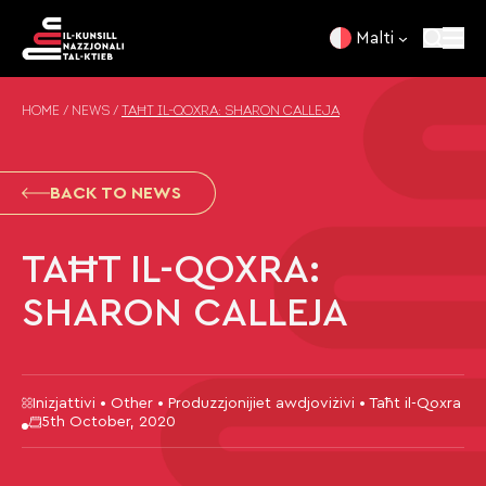
Skip to content
Malti
HOME
/
NEWS
/
TAĦT IL-QOXRA: SHARON CALLEJA
BACK TO NEWS
TAĦT IL-QOXRA:
SHARON CALLEJA
Inizjattivi • Other • Produzzjonijiet awdjoviżivi • Taħt il-Qoxra
5th October, 2020