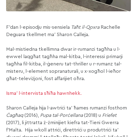
F’dan l-episodju mis-sensiela
Taħt il-Qoxra
Rachelle
Deguara tkellmet ma’ Sharon Calleja.
Mal-mistiedna tkellimna dwar ir-rumanzi tagħha u l-
ewwel laqgħat tagħha mal-kitba, l-interessi primarji
tagħha fil-kitba, il-ġeneru tat-thriller u r-rumanz tal-
misteru, l-element sopranaturali, u x-xogħol l-ieħor
għat-televiżjoni, fost affarijiet oħra.
Isma’ l-intervista sħiħa hawnhekk.
Sharon Calleja hija l-awtriċi ta’ ħames rumanzi fosthom
Ċagħaq
(2016),
Pupa tal-Porċellana
(2018)
u
Friefet
(2017), li jittratta ż-żminijiet kiefra tat-Tieni Gwerra
f’Malta.
Hija wkoll attriċi, direttriċi u produttriċi ta’