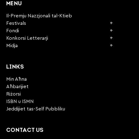
MENU
Il-Premju Nazzjonali tal-Ktieb
Festivals
Fondi
Konkorsi Letterarji
Midja
LINKS
Min Aħna
Aħbarijiet
Riżorsi
ISBN u ISMN
Jeddijiet tas-Self Pubbliku
CONTACT US