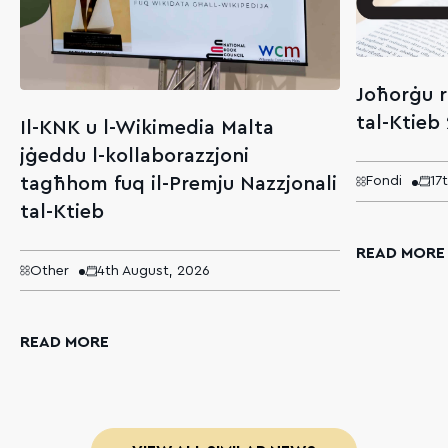
Joħorġu r
tal-Ktieb
Il-KNK u l-Wikimedia Malta
jġeddu l-kollaborazzjoni
tagħhom fuq il-Premju Nazzjonali
Fondi
17
tal-Ktieb
READ MORE
Other
4th August, 2026
READ MORE