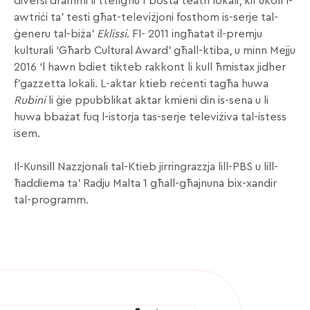
diversi drammi li ttellgħu f’bosta teatri lokali, kif ukoll l-
awtriċi ta’ testi għat-televiżjoni fosthom is-serje tal-
ġeneru tal-biża’
Eklissi
. Fl- 2011 ingħatat il-premju
kulturali ‘Għarb Cultural Award’ għall-ktiba, u minn Mejju
2016 ‘l hawn bdiet tikteb rakkont li kull ħmistax jidher
f’gazzetta lokali. L-aktar ktieb reċenti tagħa huwa
Rubini
li ġie ppubblikat aktar kmieni din is-sena u li
huwa bbażat fuq l-istorja tas-serje televiżiva tal-istess
isem.
Il-Kunsill Nazzjonali tal-Ktieb jirringrazzja lill-PBS u lill-
ħaddiema ta’ Radju Malta 1 għall-għajnuna bix-xandir
tal-programm.