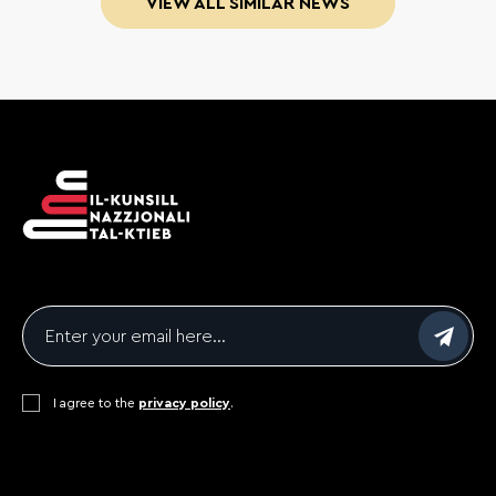
VIEW ALL SIMILAR NEWS
Email
*
Consent
I agree to the
*
privacy policy
.
CAPTCHA