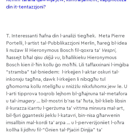
din it-tentazzjoni?
T. Interessanti ħafna din l-analiżi tiegħek. Meta Pierre
Portelli, l-artist tal-Pubblikazzjoni Merlin, ħareġ bl-idea
li nużaw lil Hieronymous Bosch fil-qoxra ta’
Vespri,
ħassejt bħal qisu
déjà vu
, bħallikieku Hieronymous
Bosch kien il-ħin kollu ġo moħħi. Lili taffaxxinani l-imġiba
“stramba” tal-bniedem: l-irkejjen l-aktar oskuri tal-
inkonxju tagħna, dawk l-irkejjen li nibqgħu tul
għomorna kollu ntellgħu u nniżżlu nikxfuhomx jew le. U
l-arti tipprova toqrob lejhom bl-għajnuna tal-metafora
u tal-
imagery …
bil-mostri b’ras ta’ ħuta, bil-klieb libsin
il-kurazza iċarrtu l-gerżuma ta’ vittma minxura mal-art,
bil-fjuri ġganteski jieklu l-katavri, bin-nisa għarwenin
imsallbin mal-kordi ta’ arpa … u l-perverżjoniiet l-oħra
kollha li jidhru fil-“Ġnien tal-Pjaċiri Dinjija” ta’