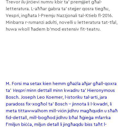
Trevor ilu jirċievi numru kbir ta’ premjijiet għal-
letteratura. L-aħħar ġabra ta’ stejjer qosra tiegħu,
Vespri, ingħata l-Premju Nazzjonali tal-Ktieb fl-2016.
Minbarra r-rumanzi adulti, novelli u letteratura tat-tfal,
huwa wkoll ħadem b’mod estensiv fit-teatru.
M. Forsi ma setax kien hemm għażla aħjar għall-qoxra
ta’
Vespri
minn dettall minn kwadru ta’ Hieronymous
Bosch. Joseph Leo Koemer, l-istoriku tal-arti, jara
paradoss fix-xogħol ta’ Bosch – jinnota li l-kwadri, li
meta tittawwalhom mill-viċin jidhru magħqudin u sħaħ
fid-dettall, mill-bogħod jidhru bħal ħġieġa mfarrka
f’miljun biċċa, miljun detall li jingħaqdu biss taħt l-