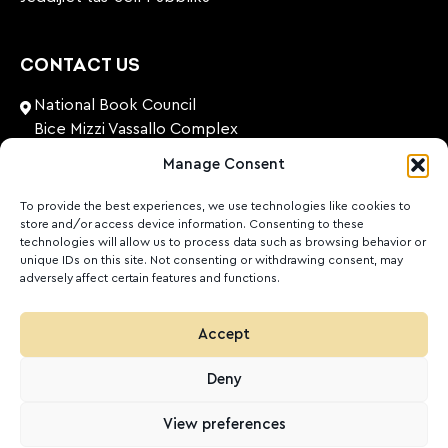
CONTACT US
National Book Council
Bice Mizzi Vassallo Complex
Arnheim Road
Manage Consent
Pembroke, PBK 1776
Malta
To provide the best experiences, we use technologies like cookies to
store and/or access device information. Consenting to these
+356 27131574
technologies will allow us to process data such as browsing behavior or
unique IDs on this site. Not consenting or withdrawing consent, may
adversely affect certain features and functions.
nationalbookcouncil@gov.mt
FOLLOW US
Accept
Facebook
Instagram
LinkedIn
Youtube
Deny
©
2026
Ktieb.org.mt
Politika ta’ Privatezza
Cookies
View preferences