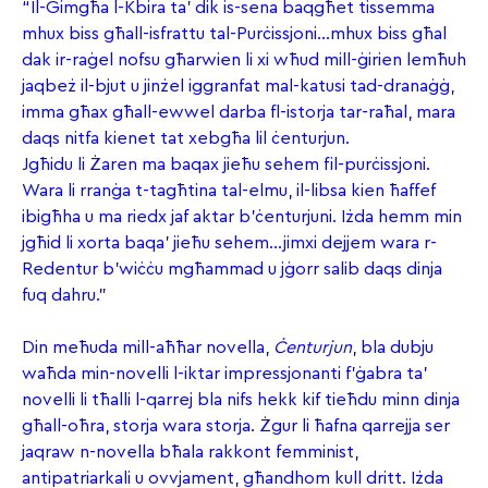
“Il-Ġimgħa l-Kbira ta’ dik is-sena baqgħet tissemma
mhux biss għall-isfrattu tal-Purċissjoni…mhux biss għal
dak ir-raġel nofsu għarwien li xi wħud mill-ġirien lemħuh
jaqbeż il-bjut u jinżel iggranfat mal-katusi tad-dranaġġ,
imma għax għall-ewwel darba fl-istorja tar-raħal, mara
daqs nitfa kienet tat xebgħa lil ċenturjun.
Jgħidu li Żaren ma baqax jieħu sehem fil-purċissjoni.
Wara li rranġa t-tagħtina tal-elmu, il-libsa kien ħaffef
ibigħha u ma riedx jaf aktar b’ċenturjuni. Iżda hemm min
jgħid li xorta baqa’ jieħu sehem…jimxi dejjem wara r-
Redentur b’wiċċu mgħammad u jġorr salib daqs dinja
fuq dahru.”
Din meħuda mill-aħħar novella,
Ċenturjun
, bla dubju
waħda min-novelli l-iktar impressjonanti f’ġabra ta’
novelli li tħalli l-qarrej bla nifs hekk kif tieħdu minn dinja
għall-oħra, storja wara storja. Żgur li ħafna qarrejja ser
jaqraw n-novella bħala rakkont femminist,
antipatriarkali u ovvjament, għandhom kull dritt. Iżda