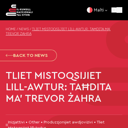
Skip to content
Malti
HOME
/
NEWS
/
TLIET MISTOQSIJIET LILL-AWTUR: TAĦDITA MA’
TREVOR ŻAHRA
BACK TO NEWS
TLIET MISTOQSIJIET
LILL-AWTUR: TAĦDITA
MA’ TREVOR ŻAHRA
Inizjattivi • Other • Produzzjonijiet awdjoviżivi • Tliet
Mistoqsijiet lill-Awtur