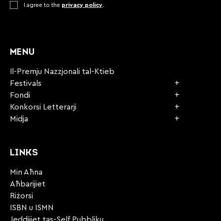
Consent
I agree to the
*
privacy policy
.
CAPTCHA
MENU
Il-Premju Nazzjonali tal-Ktieb
Festivals
Fondi
Konkorsi Letterarji
Midja
LINKS
Min Aħna
Aħbarijiet
Riżorsi
ISBN u ISMN
Jeddijiet tas-Self Pubbliku