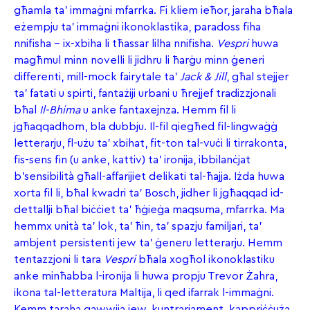
għamla ta’ immaġni mfarrka. Fi kliem ieħor, jaraha bħala
eżempju ta’ immaġni ikonoklastika, paradoss fiha
nnifisha – ix-xbiha li tħassar lilha nnifisha.
Vespri
huwa
magħmul minn novelli li jidhru li ħarġu minn ġeneri
differenti, mill-mock fairytale ta’
Jack & Jill
, għal stejjer
ta’ fatati u spirti, fantażiji urbani u ħrejjef tradizzjonali
bħal
Il-Bhima
u anke fantaxejnza. Hemm fil li
jgħaqqadhom, bla dubbju. Il-fil qiegħed fil-lingwaġġ
letterarju, fl-użu ta’ xbihat, fit-ton tal-vuċi li tirrakonta,
fis-sens fin (u anke, kattiv) ta’ ironija, ibbilanċjat
b’sensibilità għall-affarijiet delikati tal-ħajja. Iżda huwa
xorta fil li, bħal kwadri ta’ Bosch, jidher li jgħaqqad id-
dettallji bħal biċċiet ta’ ħġieġa maqsuma, mfarrka. Ma
hemmx unità ta’ lok, ta’ ħin, ta’ spazju familjari, ta’
ambjent persistenti jew ta’ ġeneru letterarju. Hemm
tentazzjoni li tara
Vespri
bħala xogħol ikonoklastiku
anke minħabba l-ironija li huwa propju Trevor Żahra,
ikona tal-letteratura Maltija, li qed ifarrak l-immaġni.
Kemm taraha qawwija jew, kuntrarjament, kappriċċuża