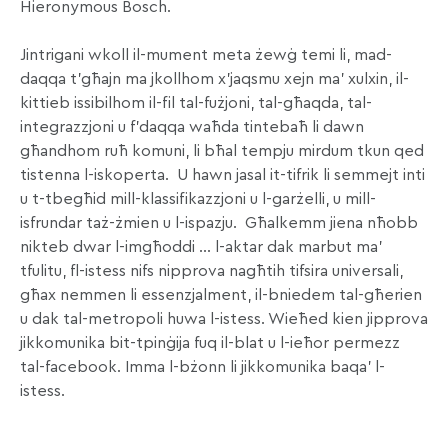
Hieronymous Bosch.
Jintrigani wkoll il-mument meta żewġ temi li, mad-
daqqa t’għajn ma jkollhom x’jaqsmu xejn ma’ xulxin, il-
kittieb issibilhom il-fil tal-fużjoni, tal-għaqda, tal-
integrazzjoni u f’daqqa waħda tintebaħ li dawn
għandhom ruħ komuni, li bħal tempju mirdum tkun qed
tistenna l-iskoperta. U hawn jasal it-tifrik li semmejt inti
u t-tbegħid mill-klassifikazzjoni u l-garżelli, u mill-
isfrundar taż-żmien u l-ispazju. Għalkemm jiena nħobb
nikteb dwar l-imgħoddi … l-aktar dak marbut ma’
tfulitu, fl-istess nifs nipprova nagħtih tifsira universali,
għax nemmen li essenzjalment, il-bniedem tal-għerien
u dak tal-metropoli huwa l-istess. Wieħed kien jipprova
jikkomunika bit-tpinġija fuq il-blat u l-ieħor permezz
tal-facebook. Imma l-bżonn li jikkomunika baqa’ l-
istess.