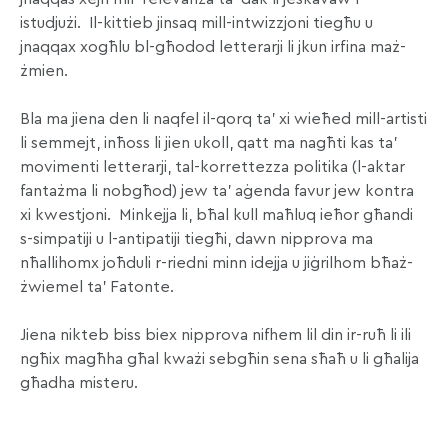
istudjużi. Il-kittieb jinsaq mill-intwizzjoni tiegħu u
jnaqqax xogħlu bl-għodod letterarji li jkun irfina maż-
żmien.
Bla ma jiena den li naqfel il-qorq ta’ xi wieħed mill-artisti
li semmejt, inħoss li jien ukoll, qatt ma nagħti kas ta’
movimenti letterarji, tal-korrettezza politika (l-aktar
fantażma li nobgħod) jew ta’ aġenda favur jew kontra
xi kwestjoni. Minkejja li, bħal kull maħluq ieħor għandi
s-simpatiji u l-antipatiji tiegħi, dawn nipprova ma
nħallihomx joħduli r-riedni minn idejja u jiġrilhom bħaż-
żwiemel ta’ Fatonte.
Jiena nikteb biss biex nipprova nifhem lil din ir-ruħ li ili
ngħix magħha għal kważi sebgħin sena sħaħ u li għalija
għadha misteru.