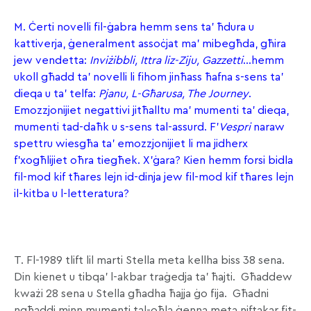
M. Ċerti novelli fil-ġabra hemm sens ta’ ħdura u
kattiverja, ġeneralment assoċjat ma’ mibegħda, għira
jew vendetta:
Inviżibbli, Ittra liz-Ziju, Gazzetti
…hemm
ukoll għadd ta’ novelli li fihom jinħass ħafna s-sens ta’
dieqa u ta’ telfa:
Pjanu, L-Għarusa, The Journey
.
Emozzjonijiet negattivi jitħalltu ma’ mumenti ta’ dieqa,
mumenti tad-daħk u s-sens tal-assurd. F’
Vespri
naraw
spettru wiesgħa ta’ emozzjonijiet li ma jidherx
f’xogħlijiet oħra tiegħek. X’ġara? Kien hemm forsi bidla
fil-mod kif tħares lejn id-dinja jew fil-mod kif tħares lejn
il-kitba u l-letteratura?
T. Fl-1989 tlift lil marti Stella meta kellha biss 38 sena.
Din kienet u tibqa’ l-akbar traġedja ta’ ħajti. Għaddew
kważi 28 sena u Stella għadha ħajja ġo fija. Għadni
ngħaddi minn mumenti tal-oħla ġenna meta niftakar fit-