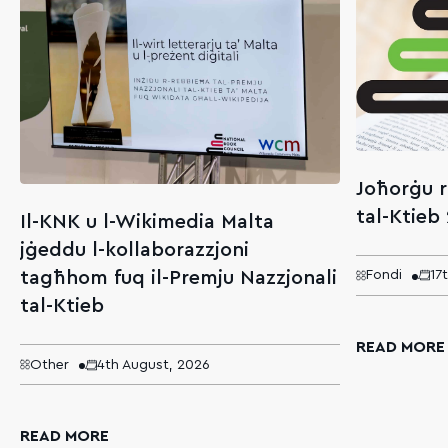
Joħorġu r
tal-Ktieb
Il-KNK u l-Wikimedia Malta
jġeddu l-kollaborazzjoni
tagħhom fuq il-Premju Nazzjonali
Fondi
17
tal-Ktieb
READ MORE
Other
4th August, 2026
READ MORE