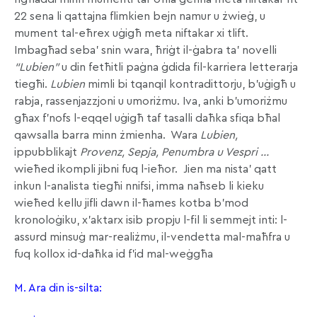
22 sena li qattajna flimkien bejn namur u żwieġ, u
mument tal-eħrex uġigħ meta niftakar xi tlift.
Imbagħad seba’ snin wara, ħriġt il-ġabra ta’ novelli
“Lubien”
u din fetħitli paġna ġdida fil-karriera letterarja
tiegħi.
Lubien
mimli bi tqanqil kontradittorju, b’uġigħ u
rabja, rassenjazzjoni u umoriżmu. Iva, anki b’umoriżmu
għax f’nofs l-eqqel uġigħ taf tasalli daħka sfiqa bħal
qawsalla barra minn żmienha. Wara
Lubien,
ippubblikajt
Provenz, Sepja, Penumbra u Vespri …
wieħed ikompli jibni fuq l-ieħor. Jien ma nista’ qatt
inkun l-analista tiegħi nnifsi, imma naħseb li kieku
wieħed kellu jifli dawn il-ħames kotba b’mod
kronoloġiku, x’aktarx isib propju l-fil li semmejt inti: l-
assurd minsuġ mar-realiżmu, il-vendetta mal-maħfra u
fuq kollox id-daħka id f’id mal-weġgħa
M. Ara din is-silta: