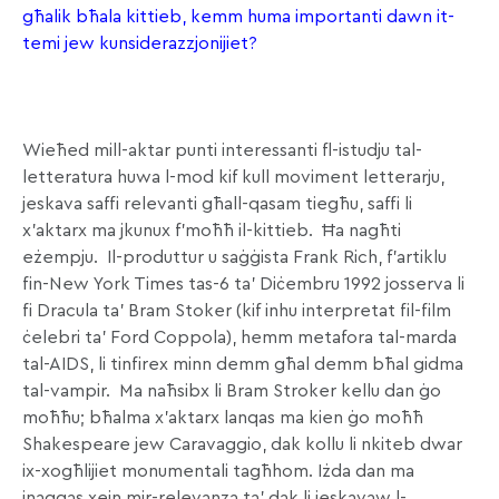
għalik bħala kittieb, kemm huma importanti dawn it-
temi jew kunsiderazzjonijiet?
Wieħed mill-aktar punti interessanti fl-istudju tal-
letteratura huwa l-mod kif kull moviment letterarju,
jeskava saffi relevanti għall-qasam tiegħu, saffi li
x’aktarx ma jkunux f’moħħ il-kittieb. Ħa nagħti
eżempju. Il-produttur u saġġista Frank Rich, f’artiklu
fin-New York Times tas-6 ta’ Diċembru 1992 josserva li
fi Dracula ta’ Bram Stoker (kif inhu interpretat fil-film
ċelebri ta’ Ford Coppola), hemm metafora tal-marda
tal-AIDS, li tinfirex minn demm għal demm bħal gidma
tal-vampir. Ma naħsibx li Bram Stroker kellu dan ġo
moħħu; bħalma x’aktarx lanqas ma kien ġo moħħ
Shakespeare jew Caravaggio, dak kollu li nkiteb dwar
ix-xogħlijiet monumentali tagħhom. Iżda dan ma
jnaqqas xejn mir-relevanza ta’ dak li jeskavaw l-