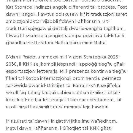
Kat Storace, indirizza angolu differenti tal-proċess. Fost
dawn l-angoli, l-awturi ddiskutew kif it-traduzzjoni saret
ambizzjoni aktar vijabbli f’dawn l-aħħar snin, u t-
tradutturi spjegaw xi dettalji dwar is-sengħa tagħhom,
filwaqt li s-sensiela pinġiet stampa pożittiva tal-futur li
għandha l-letteratura Maltija barra minn Malta.
B’dan il-ħsieb, u mmexxi mill-Viżjoni Strateġika 2025-
2030, il-KNK se jkompli jespandi l-appoġġ tiegħu għall-
esportazzjoni letterarja. Mill-preżenza kontinwa tiegħu
f’fieri tal-kotba internazzjonali prominenti u permezz
tal-Gwida dwar id-Drittijiet ta’ Barra, il-KNK se jiffoka
wkoll fuq taħriġ kruċjali sabiex isaħħaħ il-ħiliet, bħall-
kors fuq l-editjar letterarju li tħabbar riċentament, kif
ukoll inizjattiva simili futura mmirata lejn l-awturi.
Ir-riżultati ta’ dawn l-inizjattivi jitkellmu waħedhom.
Matul dawn l-aħħar snin, l-Għotjiet tal-KNK għat-