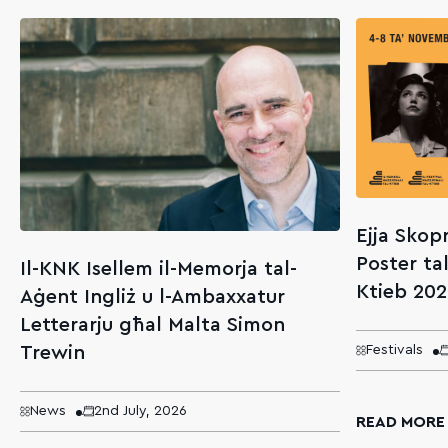
Ejja Skopr
Poster tal
Il-KNK Isellem il-Memorja tal-
Ktieb 202
Aġent Ingliż u l-Ambaxxatur
Letterarju għal Malta Simon
Trewin
Festivals
News
2nd July, 2026
READ MORE