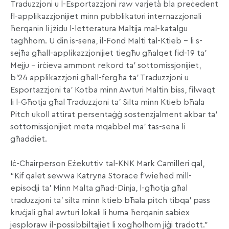
Traduzzjoni u l-Esportazzjoni raw varjetà bla preċedent
fl-applikazzjonijiet minn pubblikaturi internazzjonali
ħerqanin li jżidu l-letteratura Maltija mal-katalgu
tagħhom. U din is-sena, il-Fond Malti tal-Ktieb – li s-
sejħa għall-applikazzjonijiet tiegħu għalqet fid-19 ta’
Mejju – irċieva ammont rekord ta’ sottomissjonijiet,
b’24 applikazzjoni għall-fergħa ta’ Traduzzjoni u
Esportazzjoni ta’ Kotba minn Awturi Maltin biss, filwaqt
li l-Għotja għal Traduzzjoni ta’ Silta minn Ktieb bħala
Pitch ukoll attirat persentaġġ sostenzjalment akbar ta’
sottomissjonijiet meta mqabbel ma’ tas-sena li
għaddiet.
Iċ-Chairperson Eżekuttiv tal-KNK Mark Camilleri qal,
“Kif qalet sewwa Katryna Storace f’wieħed mill-
episodji ta’ Minn Malta għad-Dinja, l-għotja għal
traduzzjoni ta’ silta minn ktieb bħala pitch tibqa’ pass
kruċjali għal awturi lokali li huma ħerqanin sabiex
jesploraw il-possibbiltajiet li xogħolhom jiġi tradott.”