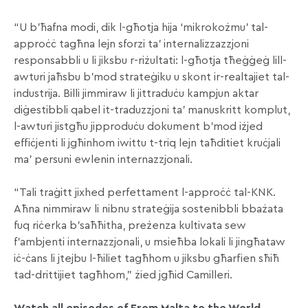
“U b’ħafna modi, dik l-għotja hija ‘mikrokożmu’ tal-
approċċ tagħna lejn sforzi ta’ internalizzazzjoni
responsabbli u li jiksbu r-riżultati: l-għotja tħeġġeġ lill-
awturi jaħsbu b’mod strateġiku u skont ir-realtajiet tal-
industrija. Billi jimmiraw li jittraduċu kampjun aktar
diġestibbli qabel it-traduzzjoni ta’ manuskritt komplut,
l-awturi jistgħu jipproduċu dokument b’mod iżjed
effiċjenti li jgħinhom iwittu t-triq lejn taħditiet kruċjali
ma’ persuni ewlenin internazzjonali.
“Tali traġitt jixhed perfettament l-approċċ tal-KNK.
Aħna nimmiraw li nibnu strateġija sostenibbli bbażata
fuq riċerka b’saħħitha, preżenza kultivata sew
f’ambjenti internazzjonali, u msieħba lokali li jingħataw
iċ-ċans li jtejbu l-ħiliet tagħhom u jiksbu għarfien sħiħ
tad-drittijiet tagħhom,” żied jgħid Camilleri.
Watch all episodes of From Malta to the World