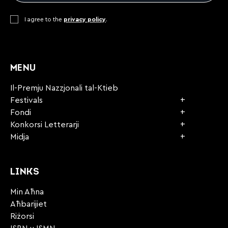
Consent
I agree to the
*
privacy policy
.
CAPTCHA
MENU
Il-Premju Nazzjonali tal-Ktieb
Festivals
Fondi
Konkorsi Letterarji
Midja
LINKS
Min Aħna
Aħbarijiet
Riżorsi