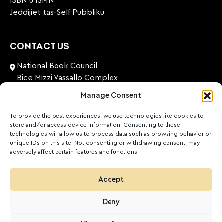
ISBN u ISMN
Jeddijiet tas-Self Pubbliku
CONTACT US
National Book Council
Bice Mizzi Vassallo Complex
Arnheim Road
Manage Consent
Pembroke, PBK 1776
Malta
To provide the best experiences, we use technologies like cookies to
store and/or access device information. Consenting to these
+356 27131574
technologies will allow us to process data such as browsing behavior or
unique IDs on this site. Not consenting or withdrawing consent, may
adversely affect certain features and functions.
nationalbookcouncil@gov.mt
FOLLOW US
Accept
Facebook
Instagram
LinkedIn
Youtube
Deny
©
2026
Ktieb.org.mt
Politika ta’ Privatezza
Cookies