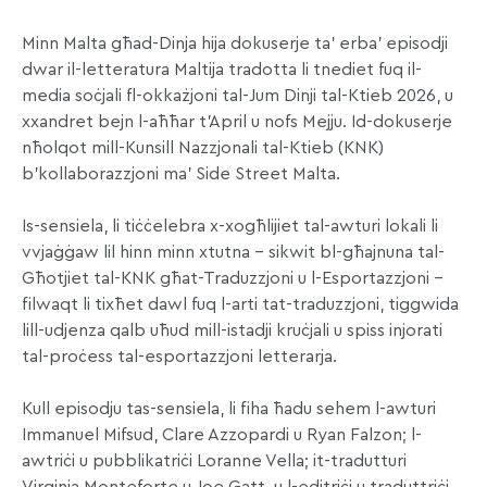
Minn Malta għad-Dinja hija dokuserje ta’ erba’ episodji
dwar il-letteratura Maltija tradotta li tnediet fuq il-
media soċjali fl-okkażjoni tal-Jum Dinji tal-Ktieb 2026, u
xxandret bejn l-aħħar t’April u nofs Mejju. Id-dokuserje
nħolqot mill-Kunsill Nazzjonali tal-Ktieb (KNK)
b’kollaborazzjoni ma’ Side Street Malta.
Is-sensiela, li tiċċelebra x-xogħlijiet tal-awturi lokali li
vvjaġġaw lil hinn minn xtutna – sikwit bl-għajnuna tal-
Għotjiet tal-KNK għat-Traduzzjoni u l-Esportazzjoni –
filwaqt li tixħet dawl fuq l-arti tat-traduzzjoni, tiggwida
lill-udjenza qalb uħud mill-istadji kruċjali u spiss injorati
tal-proċess tal-esportazzjoni letterarja.
Kull episodju tas-sensiela, li fiha ħadu sehem l-awturi
Immanuel Mifsud, Clare Azzopardi u Ryan Falzon; l-
awtriċi u pubblikatriċi Loranne Vella; it-tradutturi
Virginia Monteforte u Joe Gatt, u l-editriċi u traduttriċi