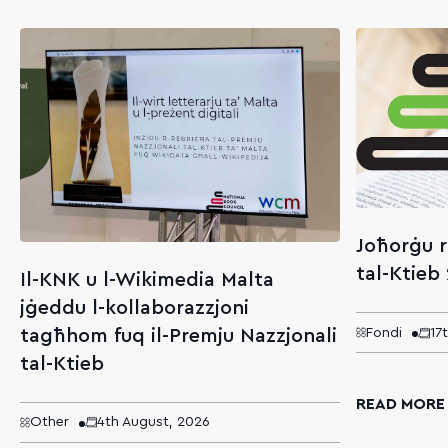
Joħorġu r
tal-Ktieb
Il-KNK u l-Wikimedia Malta
jġeddu l-kollaborazzjoni
tagħhom fuq il-Premju Nazzjonali
Fondi
17
tal-Ktieb
READ MORE
Other
4th August, 2026