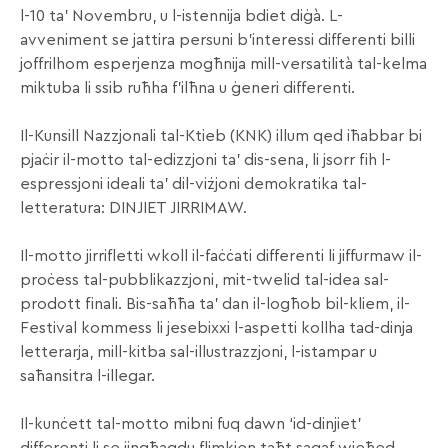
l-10 ta’ Novembru, u l-istennija bdiet diġà. L-
avveniment se jattira persuni b’interessi differenti billi
joffrilhom esperjenza mogħnija mill-versatilità tal-kelma
miktuba li ssib ruħha f’ilħna u ġeneri differenti.
Il-Kunsill Nazzjonali tal-Ktieb (KNK) illum qed iħabbar bi
pjaċir il-motto tal-edizzjoni ta’ dis-sena, li jsorr fih l-
espressjoni ideali ta’ dil-viżjoni demokratika tal-
letteratura: DINJIET JIRRIMAW.
Il-motto jirrifletti wkoll il-faċċati differenti li jiffurmaw il-
proċess tal-pubblikazzjoni, mit-twelid tal-idea sal-
prodott finali. Bis-saħħa ta’ dan il-logħob bil-kliem, il-
Festival kommess li jesebixxi l-aspetti kollha tad-dinja
letterarja, mill-kitba sal-illustrazzjoni, l-istampar u
saħansitra l-illegar.
Il-kunċett tal-motto mibni fuq dawn ‘id-dinjiet’