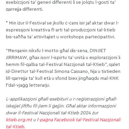
esebizzjoni ta’ ġeneri differenti li se jolqtu l-gosti ta’
qarrejja differenti.
* Min iżur il-Festival se jkollu ċ-ċans isir jaf aktar dwar l-
espressjoni kreattiva fl-arti tal-produzzjoni tal-ktieb
bis-saħħa ta’ attivitajiet u workshops parteċipattivi.
“Ħerqanin nikxfu l-motto għal dis-sena, DINJIET
JIRRIMAW, għax isorr l-ispirtu ta’ unità u esplorazzjoni li
hemm fil-qalba tal-Festival Nazzjonali tal-Ktieb”, qalet
id-Direttur tal-Festival Simona Cassano, hija u tistieden
lill-qarrejja ta’ kull età u sfond biex jingħaqdu mal-KNK
f’dal-vjaġġ letterarju.
L-applikazzjoni għall-esebituri u r-reġistrazzjoni għall-
iskejjel jiftħu fil-jiem li ġejjin. Għal aktar informazzjoni
dwar il-Festival Nazzjonali tal-Ktieb 2024 żur
ktieb.org.mt
u l
-paġna Facebook tal-Festival Nazzjonali
tal-Ktieb.