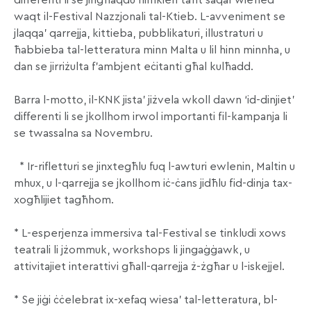
differenti li se jingħaqdu flimkien taħt saqaf wieħed
waqt il-Festival Nazzjonali tal-Ktieb. L-avveniment se
jlaqqa’ qarrejja, kittieba, pubblikaturi, illustraturi u
ħabbieba tal-letteratura minn Malta u lil hinn minnha, u
dan se jirriżulta f’ambjent eċitanti għal kulħadd.
Barra l-motto, il-KNK jista’ jiżvela wkoll dawn ‘id-dinjiet’
differenti li se jkollhom irwol importanti fil-kampanja li
se twassalna sa Novembru.
* Ir-rifletturi se jinxtegħlu fuq l-awturi ewlenin, Maltin u
mhux, u l-qarrejja se jkollhom iċ-ċans jidħlu fid-dinja tax-
xogħlijiet tagħhom.
* L-esperjenza immersiva tal-Festival se tinkludi xows
teatrali li jżommuk, workshops li jingaġġawk, u
attivitajiet interattivi għall-qarrejja ż-żgħar u l-iskejjel.
* Se jiġi ċċelebrat ix-xefaq wiesa’ tal-letteratura, bl-