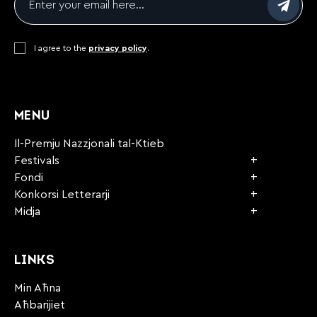
Consent
I agree to the
*
privacy policy
.
CAPTCHA
MENU
Il-Premju Nazzjonali tal-Ktieb
Festivals
Fondi
Konkorsi Letterarji
Midja
LINKS
Min Aħna
Aħbarijiet