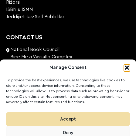
Riżorsi
ISBN u ISMN
Jeddijiet tas-Self Pubbliku
CONTACT US
National Book Council
Bice Mizzi Vassallo Complex
Arnheim Road
Manage Consent
Pembroke, PBK 1776
Malta
To provide the best experiences, we use technologies like cookies to
store and/or access device information. Consenting to these
+356 27131574
technologies will allow us to process data such as browsing behavior or
unique IDs on this site. Not consenting or withdrawing consent, may
adversely affect certain features and functions.
nationalbookcouncil@gov.mt
FOLLOW US
Accept
Facebook
Instagram
LinkedIn
Youtube
Deny