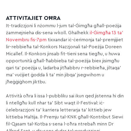
ATTIVITAJIET OĦRA
It-tradizzjoni li nżommu l-jum tal-Ġimgħa għall-poeżija
żammejnieha dis-sena wkoll. Ghalhekk
il-Ġimgħa 13 ta’
Novembru fis-7pm
tixxandar iċ-ċerimonja tal-premjijiet
lir-rebbieħa tal-Konkors Nazzjonali tal-Poeżija Doreen
Micallef. Il-Konkors jinsab fit-tieni sena tiegħu, u huwa
opportunità għall-ħabbieba tal-poeżija biex jisimgħu
qari ta’ poeżija u, ladarba jitħabbru r-rebbieħa, jiltaqa’
ma’ vuċijiet ġodda li ta’ min jibqa’ jsegwihom u
jħeġġiġhom jiktbu.
Attività oħra li issa l-pubbliku sai ikun qed jistenna hi din
li ntellgħu kull nhar ta’ Sibt waqt il-Festival: iċ-
ċelebrazzjoni ta’ karriera letterarja ta’ kittieb jew
kittieba Maltija. Il-Premju tal-KNK għall-Kontribut Siewi
fil-Qasam tal-Kotba s-sena l-oħra ntrebaħ minn Dr
Alfred Sant, u dis-sena d-dar tal-produzzjoni