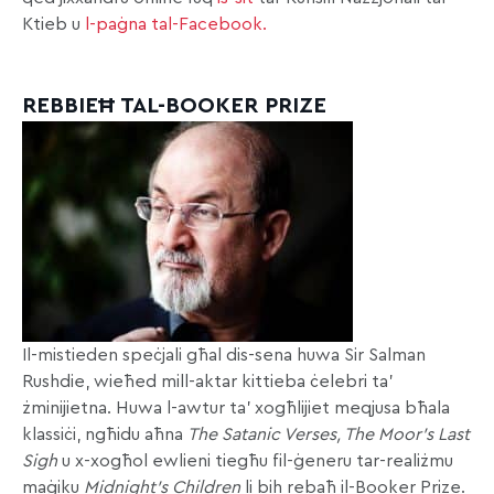
Ktieb u
l-paġna tal-Facebook.
REBBIEĦ TAL-BOOKER PRIZE
Il-mistieden speċjali għal dis-sena huwa Sir Salman
Rushdie, wieħed mill-aktar kittieba ċelebri ta’
żminijietna. Huwa l-awtur ta’ xogħlijiet meqjusa bħala
klassiċi, ngħidu aħna
The Satanic Verses, The Moor’s Last
Sigh
u x-xogħol ewlieni tiegħu fil-ġeneru tar-realiżmu
maġiku
Midnight’s Children
li bih rebaħ il-Booker Prize.