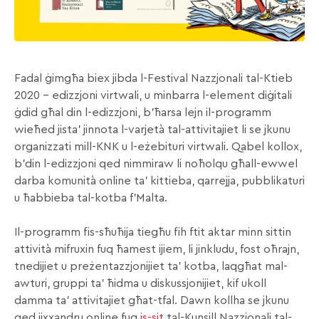
Fadal ġimgħa biex jibda l-Festival Nazzjonali tal-Ktieb
2020 – edizzjoni virtwali, u minbarra l-element diġitali
ġdid għal din l-edizzjoni, b’ħarsa lejn il-programm
wieħed jista’ jinnota l-varjetà tal-attivitajiet li se jkunu
organizzati mill-KNK u l-eżebituri virtwali. Qabel kollox,
b’din l-edizzjoni qed nimmiraw li noħolqu għall-ewwel
darba komunità online ta’ kittieba, qarrejja, pubblikaturi
u ħabbieba tal-kotba f’Malta.
Il-programm fis-sħuħija tiegħu fih ftit aktar minn sittin
attività mifruxin fuq ħamest ijiem, li jinkludu, fost oħrajn,
tnedijiet u preżentazzjonijiet ta’ kotba, laqgħat mal-
awturi, gruppi ta’ ħidma u diskussjonijiet, kif ukoll
damma ta’ attivitajiet għat-tfal. Dawn kollha se jkunu
qed jixxandru online fuq
is-sit
tal-Kunsill Nazzjonali tal-