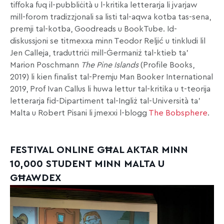
tiffoka fuq il-pubbliċità u l-kritika letterarja li jvarjaw
mill-forom tradizzjonali sa listi tal-aqwa kotba tas-sena,
premji tal-kotba, Goodreads u BookTube. Id-
diskussjoni se titmexxa minn Teodor Reljić u tinkludi lil
Jen Calleja, traduttriċi mill-Ġermaniż tal-ktieb ta’
Marion Poschmann
The Pine Islands
(Profile Books,
2019) li kien finalist tal-Premju Man Booker International
2019, Prof Ivan Callus li huwa lettur tal-kritika u t-teorija
letterarja fid-Dipartiment tal-Ingliż tal-Università ta’
Malta u Robert Pisani li jmexxi l-blogg
The Bobsphere
.
FESTIVAL ONLINE GĦAL AKTAR MINN
10,000 STUDENT MINN MALTA U
GĦAWDEX