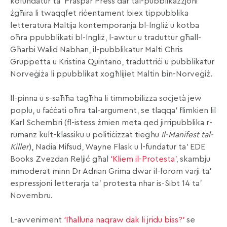
kofundatur ta’ Praspar Press dar tal-pubblikazzjoni
żgħira li twaqqfet riċentament biex tippubblika
letteratura Maltija kontemporanja bl-Ingliż u kotba
oħra ppubblikati bl-Ingliż, l-awtur u traduttur għall-
Għarbi Walid Nabhan, il-pubblikatur Malti Chris
Gruppetta u Kristina Quintano, traduttriċi u pubblikatur
Norveġiża li ppubblikat xogħlijiet Maltin bin-Norveġiż.
Il-pinna u s-saħħa tagħha li timmobilizza soċjetà jew
poplu, u faċċati oħra tal-argument, se tlaqqa’ flimkien lil
Karl Schembri (fl-istess żmien meta qed jirripubblika r-
rumanz kult-klassiku u politiċizzat tiegħu
Il-Manifest tal-
Killer
), Nadia Mifsud, Wayne Flask u l-fundatur ta’ EDE
Books Zvezdan Reljić għal
‘Kliem il-Protesta’
, skambju
mmoderat minn Dr Adrian Grima dwar il-forom varji ta’
espressjoni letterarja ta’ protesta nhar is-Sibt 14 ta’
Novembru.
L-avveniment
‘Iħalluna naqraw dak li jridu biss?’
se