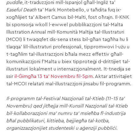
puddle
, it-traduzzjoni mill-Ispanjol għall-Ingliż ta’
Easeful Death
ta’ Mark Montebello, u taħdita fuq ix-
xogħlijiet ta’ Albert Camus bil-Malti, fost oħrajn. Il-KNK
bi sponsorja wkoll l-ewwel pubblikazzjoni tal-Malta
Illustration Annual mill-Komunità Maltija tal-Illustraturi
(MCOI) li twaqqfet dis-sena stess bil-għan tagħha hu li
tlaqqa’ lill-illustraturi professjonali, tippromwovi l-użu u
t-tagħlim tal-illustrazzjoni bħala mezz effettiv għall-
komunikazzjoni f’Malta u biex tipproteġi d-drittijiet tal-
illustraturi lokalment u internazzjonalment. It-tnedija se
ssir
il-Ġimgħa 13 ta’ Novembru fil-5pm.
Aktar attivitajiet
tal-MCOI relatati mal-illustrazzjoni jinsabu fil-programm.
Il-programm tal-Festival Nazzjonali tal-Ktieb (11-15 ta’
Novembru) qed jitħejja mill-Kunsill Nazzjonali tal-Ktieb
bil-kollaborazzjoni ma’ numru ta’ msieħba fl-industrija
bħal pubblikaturi, kittieba, bejjiegħa tal-kotba,
organizzazzjonijiet studenteski u aġenziji pubbliċi.