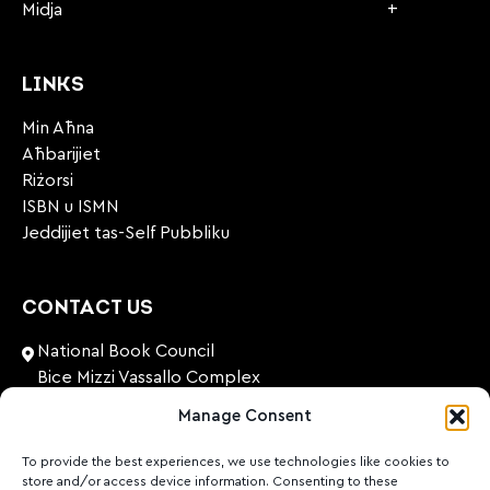
Midja
LINKS
Min Aħna
Aħbarijiet
Riżorsi
ISBN u ISMN
Jeddijiet tas-Self Pubbliku
CONTACT US
National Book Council
Bice Mizzi Vassallo Complex
Arnheim Road
Manage Consent
Pembroke, PBK 1776
Malta
To provide the best experiences, we use technologies like cookies to
store and/or access device information. Consenting to these