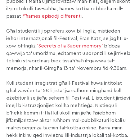
pubbliċi f’Malta u jimprovizzaw man-nies, dejjem skont
il-protokolli tas-saħħa, ħames kotba rebbieħa mill-
passat
f’ħames episodji differenti
.
Għal studenti li jippreferu xow bl-Ingliż, mistieden
ieħor internazzjonali fil-Festival, Eran Katz, se jagħti x-
xow bl-Ingliż
‘Secrets of a Super memory’
b’doża
qawwija ta’ umoriżmu, eċitament u sorpriżi li se jirrivela
tekniki straordinarji biex tissaħħaħ il-qawwa tal-
memorja, nhar il-Ġimgħa 13 ta’ Novembru fid-9.30am.
Kull student irreġistrat għall-Festival huwa intitolat
għal vawċer ta’ 5€ li jista’ jsarrafhom mingħand kull
eżebitur li se jieħu sehem fil-Festival. L-istudent jirċievi
imejl bl-istruzzjonijiet kollha meħtieġa. Nixtiequ li
b’hekk kemm it-tfal kif ukoll min jieħu ħsiebhom
jiffamiljarizzaw aktar ruħhom mal-pubblikaturi lokali u
mal-esperjenza tax-xiri tal-kotba online. Barra minn
hekk inkinu qed inwieżnu lill-industrija lokali tal-kotba.