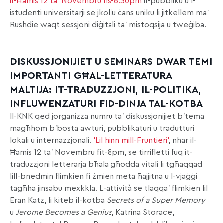
il-Ħamis 12 ta’ Novembru fis-6.30pm
il-pubbliku u l-
istudenti universitarji se jkollu ċans uniku li jitkellem ma’
Rushdie waqt sessjoni diġitali ta’ mistoqsija u tweġiba.
DISKUSSJONIJIET U SEMINARS DWAR TEMI
IMPORTANTI GĦAL-LETTERATURA
MALTIJA: IT-TRADUZZJONI, IL-POLITIKA,
INFLUWENZATURI FID-DINJA TAL-KOTBA
Il-KNK qed jorganizza numru ta’ diskussjonijiet b’tema
magħhom b’bosta awturi, pubblikaturi u tradutturi
lokali u internazzjonali.
‘Lil hinn mill-Fruntieri’
, nhar il-
Ħamis 12 ta’ Novembru fit-8pm, se tirrifletti fuq it-
traduzzjoni letterarja bħala għodda vitali li tgħaqqad
lill-bnedmin flimkien fi żmien meta ħajjitna u l-vjaġġi
tagħha jinsabu mexkkla. L-attività se tlaqqa’ flimkien lil
Eran Katz, li kiteb il-kotba
Secrets of a Super Memory
u
Jerome Becomes a Genius
, Katrina Storace,