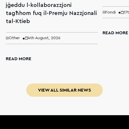
jġeddu l-kollaborazzjoni
tagħhom fuq il-Premju Nazzjonali
Fondi
17
tal-Ktieb
READ MORE
Other
4th August, 2026
READ MORE
VIEW ALL SIMILAR NEWS