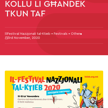
KOLLU LI GĦANDEK
TKUN TAF
Festival Nazzjonali tal-Ktieb • Festivals • Other
3rd November, 2020