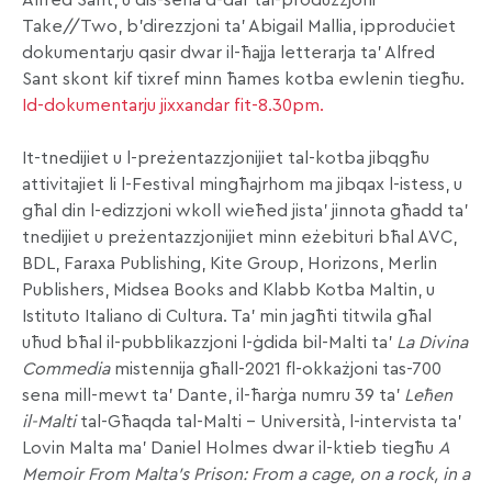
Take//Two, b’direzzjoni ta’ Abigail Mallia, ipproduċiet
dokumentarju qasir dwar il-ħajja letterarja ta’ Alfred
Sant skont kif tixref minn ħames kotba ewlenin tiegħu.
Id-dokumentarju jixxandar fit-8.30pm.
It-tnedijiet u l-preżentazzjonijiet tal-kotba jibqgħu
attivitajiet li l-Festival mingħajrhom ma jibqax l-istess, u
għal din l-edizzjoni wkoll wieħed jista’ jinnota għadd ta’
tnedijiet u preżentazzjonijiet minn eżebituri bħal AVC,
BDL, Faraxa Publishing, Kite Group, Horizons, Merlin
Publishers, Midsea Books and Klabb Kotba Maltin, u
Istituto Italiano di Cultura. Ta’ min jagħti titwila għal
uħud bħal il-pubblikazzjoni l-ġdida bil-Malti ta’
La Divina
Commedia
mistennija għall-2021 fl-okkażjoni tas-700
sena mill-mewt ta’ Dante, il-ħarġa numru 39 ta’
Leħen
il-Malti
tal-Għaqda tal-Malti – Università, l-intervista ta’
Lovin Malta ma’ Daniel Holmes dwar il-ktieb tiegħu
A
Memoir From Malta’s Prison: From a cage, on a rock, in a