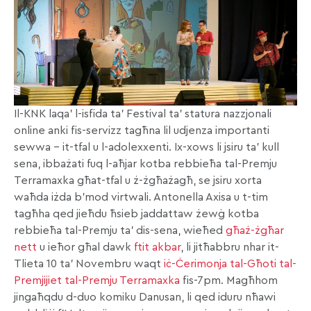
Il-KNK laqa’ l-isfida ta’ Festival ta’ statura nazzjonali
online anki fis-servizz tagħna lil udjenza importanti
sewwa – it-tfal u l-adolexxenti. Ix-xows li jsiru ta’ kull
sena, ibbażati fuq l-aħjar kotba rebbieħa tal-Premju
Terramaxka għat-tfal u ż-żgħażagħ, se jsiru xorta
waħda iżda b’mod virtwali. Antonella Axisa u t-tim
tagħha qed jieħdu ħsieb jaddattaw żewġ kotba
rebbieħa tal-Premju ta’ dis-sena, wieħed
għaż-żgħar
nett
u ieħor għal dawk
ftit akbar
, li jitħabbru nhar it-
Tlieta 10 ta’ Novembru waqt
iċ-Ċerimonja tal-Għoti tal-
Premjijiet tal-Premju Terramaxka
fis-7pm. Magħhom
jingaħqdu d-duo komiku Danusan, li qed iduru nħawi