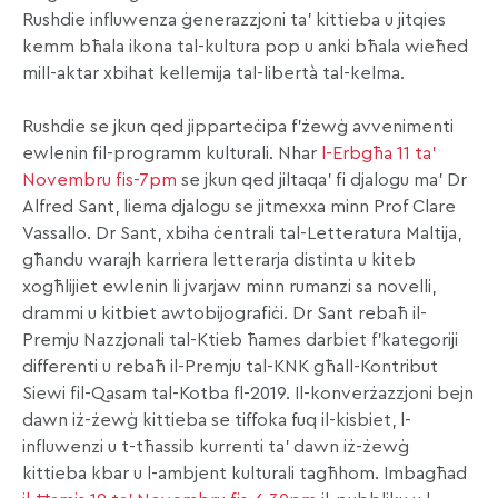
Rushdie influwenza ġenerazzjoni ta’ kittieba u jitqies
kemm bħala ikona tal-kultura pop u anki bħala wieħed
mill-aktar xbihat kellemija tal-libertà tal-kelma.
Rushdie se jkun qed jipparteċipa f’żewġ avvenimenti
ewlenin fil-programm kulturali. Nhar
l-Erbgħa 11 ta’
Novembru fis-7pm
se jkun qed jiltaqa’ fi djalogu ma’ Dr
Alfred Sant, liema djalogu se jitmexxa minn Prof Clare
Vassallo. Dr Sant, xbiha ċentrali tal-Letteratura Maltija,
għandu warajh karriera letterarja distinta u kiteb
xogħlijiet ewlenin li jvarjaw minn rumanzi sa novelli,
drammi u kitbiet awtobijografiċi. Dr Sant rebaħ il-
Premju Nazzjonali tal-Ktieb ħames darbiet f’kategoriji
differenti u rebaħ il-Premju tal-KNK għall-Kontribut
Siewi fil-Qasam tal-Kotba fl-2019. Il-konverżazzjoni bejn
dawn iż-żewġ kittieba se tiffoka fuq il-kisbiet, l-
influwenzi u t-tħassib kurrenti ta’ dawn iż-żewġ
kittieba kbar u l-ambjent kulturali tagħhom. Imbagħad