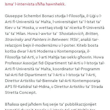
Isma’ l-intervista sħiħa hawnhekk.
Giuseppe Schembri Bonaci studja l-Filosofija, il-Liġi u l-
Arti fl-Università ta’ Malta, l-universitajiet ta’ l-Istat ta’
Kiev u ta’ Moska, u wettaq studji ta’ riċerka fl-Università
ta’ ta’ Milan. Huwa l-awtur ta’
‘Shostakovich, Britten,
Stravinsky and Painters in Between: 1936’
, analiżi tar-
relazzjoni bejn il-moderniżmu u l-poter. Kiteb bosta
kotba dwar l-Arti Moderna u Kontemporanja, il-
Filosofija tal-Arti, u l-arti Maltija tas-seklu għoxrin. Huwa
Professur Assoċjat fid-Dipartiment tal-Arti u l-Istorja tal-
Arti fl-Università ta
’
Malta, koordinatur tal-Programm
tal-Arti fid-Dipartiment ta
’
l-Arti u l-Istorja ta
’
l-Arti,
Direttur Artistiku tal-Biennale tal-Arti Kontemporanja
APS fil-Katidral tal-Mdina, u Direttur Artistiku ta’ Strada
Stretta Concept.
Bħalissa qed jaħdem fuq serje ta
’
pubblikazzjonijiet