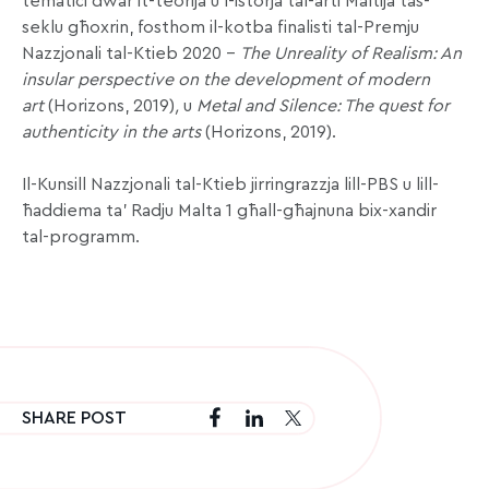
tematiċi dwar it-teorija u l-istorja tal-arti Maltija tas-
seklu għoxrin, fosthom il-kotba finalisti tal-Premju
Nazzjonali tal-Ktieb 2020 –
The Unreality of Realism: An
insular perspective on the development of modern
art
(Horizons, 2019)
,
u
Metal and Silence: The quest for
authenticity in the arts
(Horizons, 2019).
Il-Kunsill Nazzjonali tal-Ktieb jirringrazzja lill-PBS u lill-
ħaddiema ta’ Radju Malta 1 għall-għajnuna bix-xandir
tal-programm.
SHARE POST