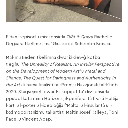
F’dan l-episodju mis-sensiela
Taħt il-Qoxra
Rachelle
Deguara tkellmet ma’ Giuseppe Schembri Bonaci.
Mal-mistieden tkellimna dwar iż-żewġ kotba
tiegħu
The Unreality of Realism: An Insular Perspective
on the Development of Modern Art’
u
Metal and
Silence: The Quest for Daringness and Authenticity in
the Arts
li huma finalisti tal-Premju Nazzjonali tal-Ktieb
2020. Staqsejnieh dwar l-iskopijiet ta’ dis-sensiela
ppubblikata minn Horizons, il-periferalità fl-arti Maltija,
l-arti u l-poter u l-ideoloġija f’Malta, u l-insularità u l-
kożmopolitaniżmu tal-artisti Maltin
Josef Kalleya, Toni
Pace, u Vincent Apap.