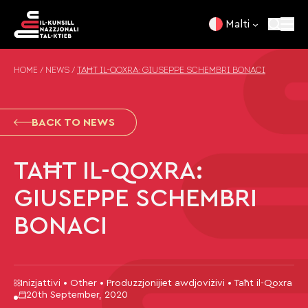
Skip to content
Malti
HOME
/
NEWS
/
TAĦT IL-QOXRA: GIUSEPPE SCHEMBRI BONACI
BACK TO NEWS
TAĦT IL-QOXRA:
GIUSEPPE SCHEMBRI
BONACI
Inizjattivi • Other • Produzzjonijiet awdjoviżivi • Taħt il-Qoxra
20th September, 2020