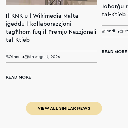
Joħorġu r
tal-Ktieb
Il-KNK u l-Wikimedia Malta
jġeddu l-kollaborazzjoni
tagħhom fuq il-Premju Nazzjonali
Fondi
17
tal-Ktieb
READ MORE
Other
4th August, 2026
READ MORE
VIEW ALL SIMILAR NEWS