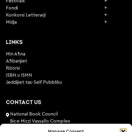
Festivals
Fondi
Konkorsi Letterarji
Midja
LINKS
Min Aħna
Aħbarijiet
Riżorsi
ISBN u ISMN
Jeddijiet tas-Self Pubbliku
CONTACT US
National Book Council
Bice Mizzi Vassallo Complex
Arnheim Road
Manage Consent